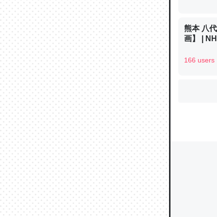
熊本 八
ウチもE
画】 | 
中。あと
166 users
れ見て生
─たまにL
た｜tayori
ちょうど同
きる。一
を実質1
─たまにL
た｜tayori