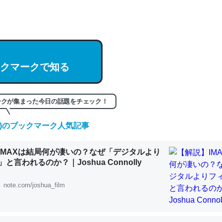
hatGPTの仕組み、特に「トークン」について解説してる記事が少ない
編来た https://isobe324649.hatenablog.com/entry/2023/03/27/
組みと限界についての考察（１） - conceptualization
クマークで知る
記事。32768トークンだと英語小説100ページ分くらい。小説でいう「
ークが集まった今日の話題をチェック！
は回収されないけど、短期記憶というには多い分量。進化すればするほ
くなりそう
(金)のブックマーク人気記事
組みと限界についての考察（１） - conceptualization
IMAXは結局何が凄いの？なぜ「デジタルより
と言われるのか？｜Joshua Connolly
note.com/joshua_film
カルシウム少ないのか。知らんかった。調べたらコオロギのカルシウム
分の1程度。