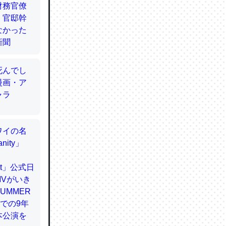
てるので
使わずキ
…。腹足