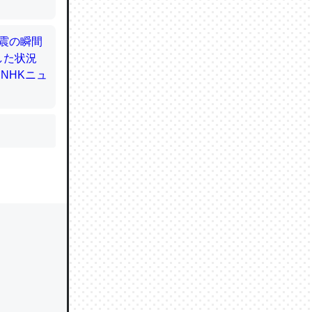
かと画策
るのでこ
的に変化し
う孝行もで
ど、それ
的に変化し