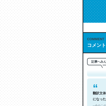
COMMENT
コメント
これは名
もお勧め。自
─今のこの
記事へみ
翻訳文体
になった
─今のこの