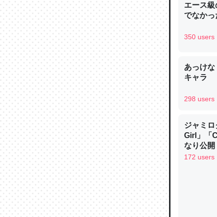
エース級
─ニュース
でなかっ
350 users
あっけな
論文では
キャラ
は」とあ
チンを強
298 users
─ニュース
ジャミロクワ
Girl」
なり公開！
なる日本
172 users
これを元
類だと殻
─ニュース