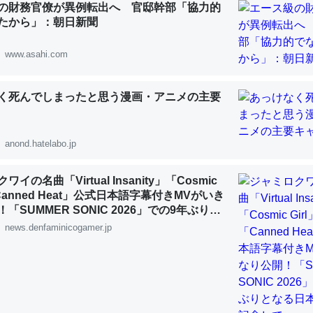
の財務官僚が異例転出へ 官邸幹部「協力的
 :: 【研究発表】昆虫学の大問題＝「昆虫はなぜ海にいないのか」に関する新仮説
たから」：朝日新聞
www.asahi.com
く死んでしまったと思う漫画・アニメの主要
「淡水はカルシウムも酸素も不足してて両方に不利だから両方が拮抗し
って面白い。海にいる鋏角類（カブトガニ・ウミグモ）はカルシウムを
化してる筈だが、酵素が違うのか？
anond.hatelabo.jp
 :: 【研究発表】昆虫学の大問題＝「昆虫はなぜ海にいないのか」に関する新仮説
イの名曲「Virtual Insanity」「Cosmic
「Canned Heat」公式日本語字幕付きMVがいき
「SUMMER SONIC 2026」での9年ぶりと
公演を記念して
news.denfaminicogamer.jp
に考えるとカルシウムを大量に使う脊椎動物と貝類は苦労してるんだな
を無くしてナメクジになったり努力してるし。
 :: 【研究発表】昆虫学の大問題＝「昆虫はなぜ海にいないのか」に関する新仮説