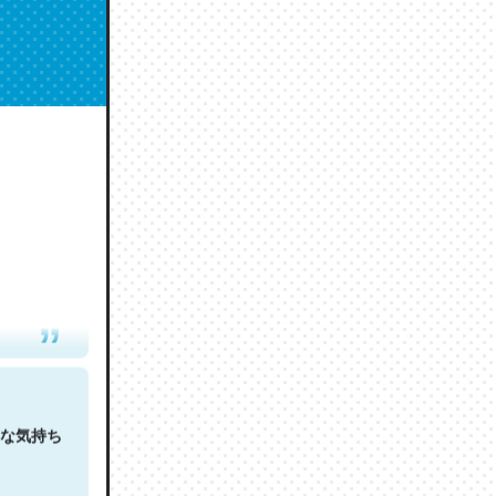
人は原文
な気持ち