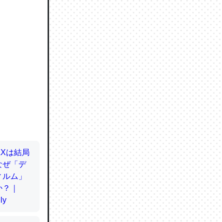
ので貴重
064121
ずっと前
ど分かり
分はエビ