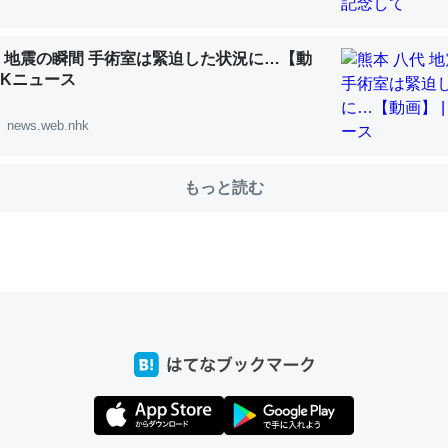
代 地震の瞬間 手術室は緊迫した状況に…【動
choを実家に置いて４年。でたまに覗いてる。ぼちぼちRingも置こう
NHKニュース
、Googleマップで位置情報を共有してる。電池残量や充電中かが分か
news.web.nhk
きてるなって分かる。
INEするくらいだった遠方の父67歳と僕。ITツール導入でコミュニケーションが劇
ni by LIFULL介護
もっと読む
じ理由でEcho Show 8を設定中でした。PrimeとかSpotifyを支払
生で親と会える残り時間を日数にすると1週間とかの人が多いそうだけ
00倍以上に伸ばす効果があるはず……
INEするくらいだった遠方の父67歳と僕。ITツール導入でコミュニケーションが劇
ni by LIFULL介護