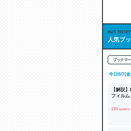
何気にC
な良記事。/続
─GPTの仕
HOT ENTRY
人気ブッ
これは良
ブックマ
の伏線」
やすく強
今日8/7
─GPTの仕
【解説】
フィルム」
195 users
昆虫って
の600