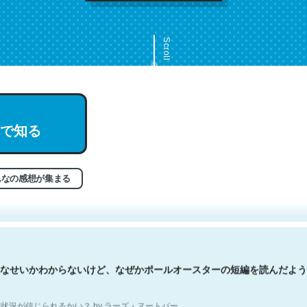
Scroll
で知る
文。彼はとてもクレバーなんだろうなと凄く思う。英語少しでも読める
分はこの流れ好き。Let’s Fucking Go. Then Covid hit. Shit.
状況が信じられるかい？ by ラーズ・ヌートバー
んなの感想が集まる
なせいかわからないけど、なぜかポールオースターの短編を読んだよう
状況が信じられるかい？ by ラーズ・ヌートバー