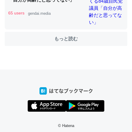
65 users
gendai.media
ちょうど同じ理由でEcho Show 8を設定中でした。Prime
とかSpotifyを支払う孝行もできる。一生で親と会える残
もっと読む
り時間を日数にすると1週間とかの人が多いそうだけど、
それを実質100倍以上に伸ばす効果があるはず……
─たまにLINEするくらいだった遠方の父67歳と僕。ITツール導入で
コミュニケーションが劇的に変化した｜tayorini by LIFULL介護
私も3年前ぐらいに祖母の家に設置した。ポケットWifiみ
たいなのでネット環境作ったけどAlexaしか使わないので
回線代ほとんどかからないですよ。参考：
https://toyoshi.hatenablog.com/entry/2019/05/15/1805
© Hatena
34