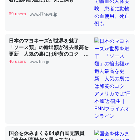
69 users
www.47news.jp
これを元に考えるとカルシウムを大量に使う脊椎動物と貝
類は苦労してるんだな…。腹足類だと殻を無くしてナメク
ジになったり努力してるし。
日本のマヨネーズが世界を魅了
─ニュース :: 【研究発表】昆虫学の大問題＝「昆虫はなぜ海にいな
「ソース類」の輸出額が過去最高を
いのか」に関する新仮説
更新 人気の裏には卵黄のコク ア
メリカでは“日本風”が誕生｜FNNプ
46 users
www.fnn.jp
ライムオンライン
ウチもEchoを実家に置いて４年。でたまに覗いてる。ぼ
ちぼちRingも置こうかと画策中。あと、Googleマップで
位置情報を共有してる。電池残量や充電中かが分かるので
これ見て生きてるなって分かる。
─たまにLINEするくらいだった遠方の父67歳と僕。ITツール導入で
コミュニケーションが劇的に変化した｜tayorini by LIFULL介護
国会を休みまくる84歳自民党議員
「自分が高齢だと思ってない」