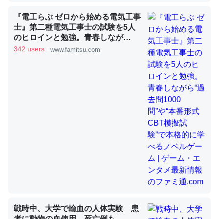
『電工らぶ ゼロから始める電気工事
士』第二種電気工事士の試験を5人
昆虫ってカルシウム少ないのか。知らんかった。調べたら
のヒロインと勉強。青春しなが
ら“過去問1000問”や“本番形式CBT
コオロギのカルシウム分はエビの600分の1程度。
342 users
www.famitsu.com
模擬試験”で本格的に学べるノベル
─ニュース :: 【研究発表】昆虫学の大問題＝「昆虫はなぜ海にいな
ゲーム | ゲーム・エンタメ最新情報
いのか」に関する新仮説
のファミ通.com
論文では「淡水はカルシウムも酸素も不足してて両方に不
利だから両方が拮抗してるのでは」とあって面白い。海に
いる鋏角類（カブトガニ・ウミグモ）はカルシウムを使わ
ずキチンを強化してる筈だが、酵素が違うのか？
─ニュース :: 【研究発表】昆虫学の大問題＝「昆虫はなぜ海にいな
いのか」に関する新仮説
戦時中、大学で輸血の人体実験 患
者に動物の血使用、死亡例も