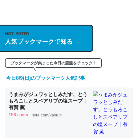
何気にChatGPTの仕組み、特に「トークン」について解
説してる記事が少ないので貴重な良記事。/続編来た
https://isobe324649.hatenablog.com/entry/2023/03/27
HOT ENTRY
人気ブックマークで知る
/064121
─GPTの仕組みと限界についての考察（１） - conceptualization
ブックマークが集まった今日の話題をチェック！
今日8/9(日)のブックマーク人気記事
これは良記事。32768トークンだと英語小説100ページ分
うまみがジュワッとしみだす、とう
くらい。小説でいう「ずっと前の伏線」は回収されないけ
もろこしとスペアリブの塩スープ｜
ど、短期記憶というには多い分量。進化すればするほど分
有賀 薫
かりやすく強くなりそう
196 users
note.com/kaorun
─GPTの仕組みと限界についての考察（１） - conceptualization