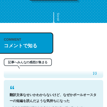
Scroll
COMMENT
これは名文。彼はとてもクレバーなんだろうなと凄く思
コメントで知る
う。英語少しでも読める人は原文もお勧め。自分はこの流
れ好き。Let’s Fucking Go. Then Covid hit. Shit.
─今のこの状況が信じられるかい？ by ラーズ・ヌートバー
記事へみんなの感想が集まる
翻訳文体なせいかわからないけど、なぜかポールオースタ
ーの短編を読んだような気持ちになった
─今のこの状況が信じられるかい？ by ラーズ・ヌートバー