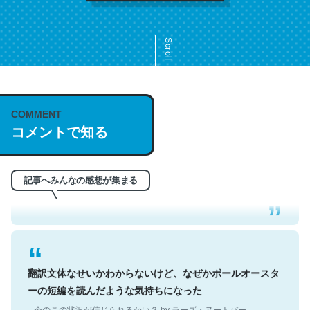
Scroll
COMMENT
これは名文。彼はとてもクレバーなんだろうなと凄く思
コメントで知る
う。英語少しでも読める人は原文もお勧め。自分はこの流
れ好き。Let’s Fucking Go. Then Covid hit. Shit.
─今のこの状況が信じられるかい？ by ラーズ・ヌートバー
記事へみんなの感想が集まる
翻訳文体なせいかわからないけど、なぜかポールオースタ
ーの短編を読んだような気持ちになった
─今のこの状況が信じられるかい？ by ラーズ・ヌートバー