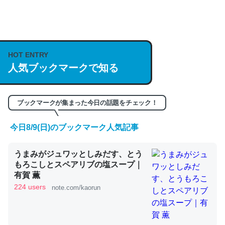
何気にChatGPTの仕組み、特に「トークン」について解
説してる記事が少ないので貴重な良記事。/続編来た
https://isobe324649.hatenablog.com/entry/2023/03/27
HOT ENTRY
/064121
人気ブックマークで知る
─GPTの仕組みと限界についての考察（１） - conceptualization
ブックマークが集まった今日の話題をチェック！
今日8/9(日)のブックマーク人気記事
これは良記事。32768トークンだと英語小説100ページ分
うまみがジュワッとしみだす、とう
くらい。小説でいう「ずっと前の伏線」は回収されないけ
もろこしとスペアリブの塩スープ｜
ど、短期記憶というには多い分量。進化すればするほど分
有賀 薫
かりやすく強くなりそう
224 users
note.com/kaorun
─GPTの仕組みと限界についての考察（１） - conceptualization