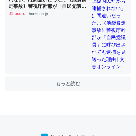
走事故》警視庁幹部が「自民党議
員」に呼び出されても逮捕を見送っ
81 users
bunshun.jp
た理由 | 文春オンライン
ちょうど同じ理由でEcho Show 8を設定中でした。Prime
とかSpotifyを支払う孝行もできる。一生で親と会える残
り時間を日数にすると1週間とかの人が多いそうだけど、
それを実質100倍以上に伸ばす効果があるはず……
─たまにLINEするくらいだった遠方の父67歳と僕。ITツール導入で
コミュニケーションが劇的に変化した｜tayorini by LIFULL介護
もっと読む
私も3年前ぐらいに祖母の家に設置した。ポケットWifiみ
たいなのでネット環境作ったけどAlexaしか使わないので
回線代ほとんどかからないですよ。参考：
https://toyoshi.hatenablog.com/entry/2019/05/15/1805
34