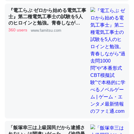
『電工らぶ ゼロから始める電気工事
士』第二種電気工事士の試験を5人
これを元に考えるとカルシウムを大量に使う脊椎動物と貝
のヒロインと勉強。青春しなが
類は苦労してるんだな…。腹足類だと殻を無くしてナメク
ら“過去問1000問”や“本番形式CBT
360 users
www.famitsu.com
ジになったり努力してるし。
模擬試験”で本格的に学べるノベル
ゲーム | ゲーム・エンタメ最新情報
─ニュース :: 【研究発表】昆虫学の大問題＝「昆虫はなぜ海にいな
いのか」に関する新仮説
のファミ通.com
ウチもEchoを実家に置いて４年。でたまに覗いてる。ぼ
ちぼちRingも置こうかと画策中。あと、Googleマップで
位置情報を共有してる。電池残量や充電中かが分かるので
これ見て生きてるなって分かる。
─たまにLINEするくらいだった遠方の父67歳と僕。ITツール導入で
コミュニケーションが劇的に変化した｜tayorini by LIFULL介護
「飯塚幸三は上級国民だから逮捕さ
れない」は間違いだった…《池袋暴