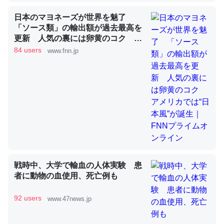
日本のマヨネーズが世界を魅了
「ソース類」の輸出額が過去最高を
昆虫ってカルシウム少ないのか。知らんかった。調べたら
更新 人気の裏には卵黄のコク ア
コオロギのカルシウム分はエビの600分の1程度。
メリカでは“日本風”が誕生｜FNNプ
84 users
www.fnn.jp
ライムオンライン
─ニュース :: 【研究発表】昆虫学の大問題＝「昆虫はなぜ海にいな
いのか」に関する新仮説
論文では「淡水はカルシウムも酸素も不足してて両方に不
利だから両方が拮抗してるのでは」とあって面白い。海に
いる鋏角類（カブトガニ・ウミグモ）はカルシウムを使わ
戦時中、大学で輸血の人体実験 患
ずキチンを強化してる筈だが、酵素が違うのか？
者に動物の血使用、死亡例も
─ニュース :: 【研究発表】昆虫学の大問題＝「昆虫はなぜ海にいな
いのか」に関する新仮説
92 users
www.47news.jp