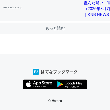
news.ntv.co.jp
choを実家に置いて４年。でたまに覗いてる。ぼちぼちRingも置こう
、Googleマップで位置情報を共有してる。電池残量や充電中かが分か
もっと読む
きてるなって分かる。
INEするくらいだった遠方の父67歳と僕。ITツール導入でコミュニケーションが劇
ni by LIFULL介護
じ理由でEcho Show 8を設定中でした。PrimeとかSpotifyを支払
生で親と会える残り時間を日数にすると1週間とかの人が多いそうだけ
00倍以上に伸ばす効果があるはず……
INEするくらいだった遠方の父67歳と僕。ITツール導入でコミュニケーションが劇
ni by LIFULL介護
© Hatena