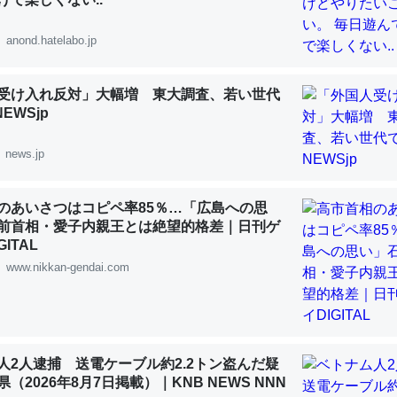
 :: 【研究発表】昆虫学の大問題＝「昆虫はなぜ海にいないのか」に関する新仮説
anond.hatelabo.jp
受け入れ反対」大幅増 東大調査、若い世代
NEWSjp
「淡水はカルシウムも酸素も不足してて両方に不利だから両方が拮抗し
って面白い。海にいる鋏角類（カブトガニ・ウミグモ）はカルシウムを
news.jp
化してる筈だが、酵素が違うのか？
 :: 【研究発表】昆虫学の大問題＝「昆虫はなぜ海にいないのか」に関する新仮説
のあいさつはコピペ率85％…「広島への思
前首相・愛子内親王とは絶望的格差｜日刊ゲ
ITAL
www.nikkan-gendai.com
に考えるとカルシウムを大量に使う脊椎動物と貝類は苦労してるんだな
を無くしてナメクジになったり努力してるし。
 :: 【研究発表】昆虫学の大問題＝「昆虫はなぜ海にいないのか」に関する新仮説
人2人逮捕 送電ケーブル約2.2トン盗んだ疑
（2026年8月7日掲載）｜KNB NEWS NNN