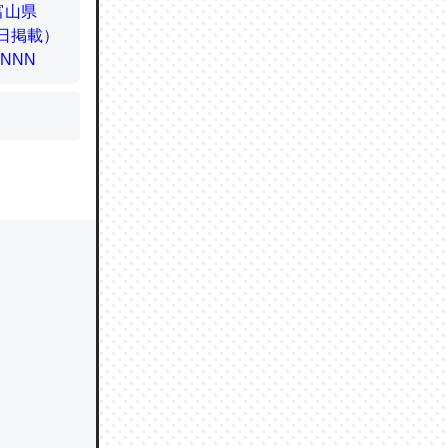
かと画策
るのでこ
的に変化し
う孝行もで
ど、それ
的に変化し