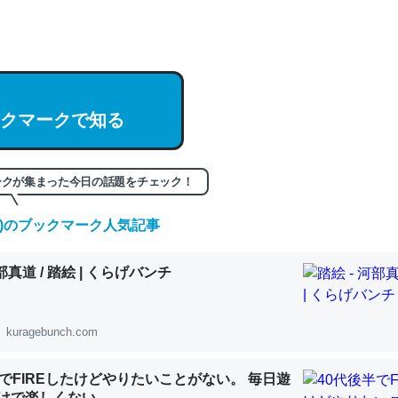
hatGPTの仕組み、特に「トークン」について解説してる記事が少ない
編来た https://isobe324649.hatenablog.com/entry/2023/03/27/
組みと限界についての考察（１） - conceptualization
クマークで知る
記事。32768トークンだと英語小説100ページ分くらい。小説でいう「
ークが集まった今日の話題をチェック！
は回収されないけど、短期記憶というには多い分量。進化すればするほ
(土)のブックマーク人気記事
くなりそう
組みと限界についての考察（１） - conceptualization
河部真道 / 踏絵 | くらげバンチ
kuragebunch.com
カルシウム少ないのか。知らんかった。調べたらコオロギのカルシウム
半でFIREしたけどやりたいことがない。 毎日遊
分の1程度。
けで楽しくない..