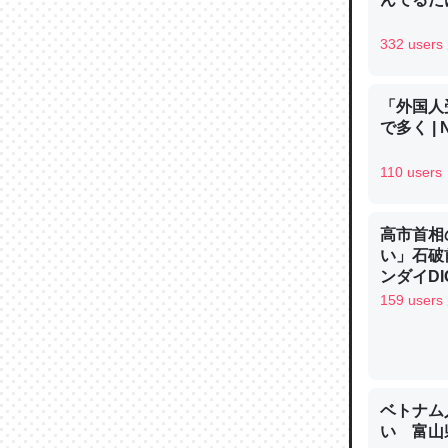
─ニュース
332 users
「外国人
で多く | 
論文では
は」とあ
110 users
チンを強
─ニュース
高市首相
い」石破
ンダイDIG
159 users
これを元
類だと殻
─ニュース
ベトナム
い 富山県