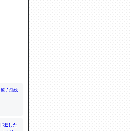
ので貴重
064121
ずっと前
ど分かり
分はエビ