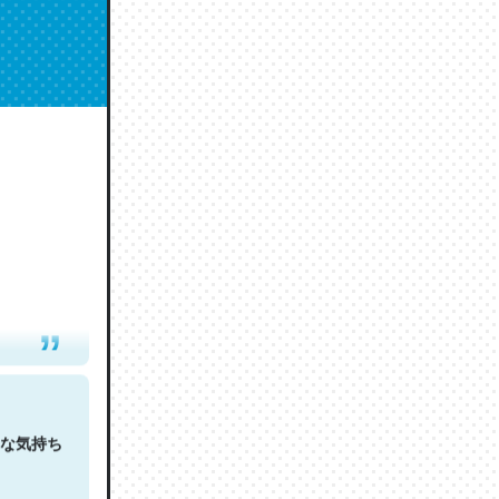
人は原文
な気持ち