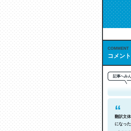
COMMENT
コメント
これは名
もお勧め。自
─今のこの
記事へみ
翻訳文体
になった
─今のこの