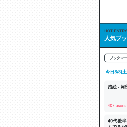
何気にC
な良記事。/続
─GPTの仕
HOT ENTRY
人気ブッ
これは良
ブックマ
の伏線」
今日8/8
やすく強
─GPTの仕
踏絵 - 
407 users
昆虫って
40代後
の600
んでるだ