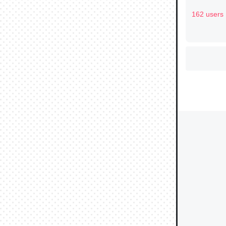
162 users
ウチもE
中。あと
れ見て生
─たまにL
た｜tayori
ちょうど同
きる。一
を実質1
─たまにL
た｜tayori