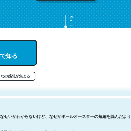
Scroll
で知る
文。彼はとてもクレバーなんだろうなと凄く思う。英語少しでも読める
分はこの流れ好き。Let’s Fucking Go. Then Covid hit. Shit.
状況が信じられるかい？ by ラーズ・ヌートバー
んなの感想が集まる
なせいかわからないけど、なぜかポールオースターの短編を読んだよう
状況が信じられるかい？ by ラーズ・ヌートバー