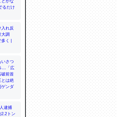
てるので
使わずキ
…。腹足