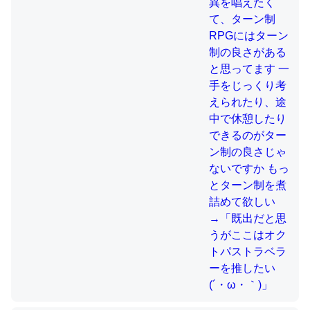
制の良さじゃないですか もっとター
ン制を煮詰めて欲しい→「既出だと
思うがここはオクトパストラベラー
これを元に考えるとカルシウムを大量に使う脊椎動物と貝
を推したい(´・ω・｀)」
類は苦労してるんだな…。腹足類だと殻を無くしてナメク
ジになったり努力してるし。
─ニュース :: 【研究発表】昆虫学の大問題＝「昆虫はなぜ海にいな
いのか」に関する新仮説
ウチもEchoを実家に置いて４年。でたまに覗いてる。ぼ
ちぼちRingも置こうかと画策中。あと、Googleマップで
位置情報を共有してる。電池残量や充電中かが分かるので
これ見て生きてるなって分かる。
─たまにLINEするくらいだった遠方の父67歳と僕。ITツール導入で
コミュニケーションが劇的に変化した｜tayorini by LIFULL介護