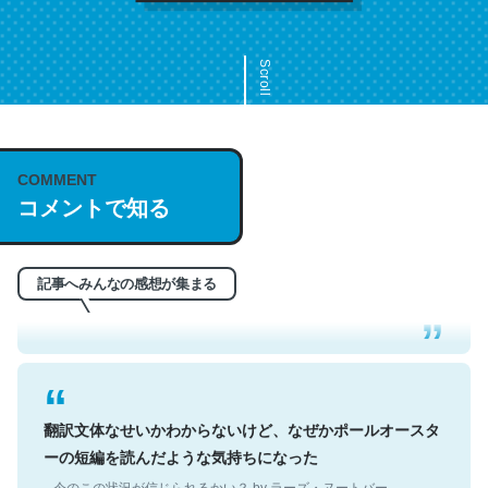
Scroll
COMMENT
これは名文。彼はとてもクレバーなんだろうなと凄く思
コメントで知る
う。英語少しでも読める人は原文もお勧め。自分はこの流
れ好き。Let’s Fucking Go. Then Covid hit. Shit.
─今のこの状況が信じられるかい？ by ラーズ・ヌートバー
記事へみんなの感想が集まる
翻訳文体なせいかわからないけど、なぜかポールオースタ
ーの短編を読んだような気持ちになった
─今のこの状況が信じられるかい？ by ラーズ・ヌートバー