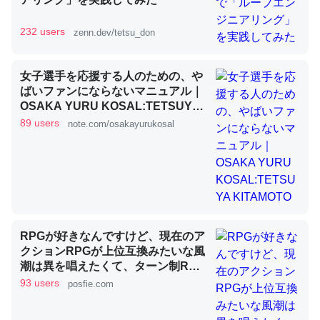
232 users
zenn.dev/tetsu_don
昆虫ってカルシウム少ないのか。知らんかった。調べたら
コオロギのカルシウム分はエビの600分の1程度。
女子選手を応援する人のための、や
─ニュース :: 【研究発表】昆虫学の大問題＝「昆虫はなぜ海にいな
ばいファンにならないマニュアル｜
いのか」に関する新仮説
OSAKA YURU KOSAL:TETSUYA
KITAMOTO
89 users
note.com/osakayurukosal
論文では「淡水はカルシウムも酸素も不足してて両方に不
利だから両方が拮抗してるのでは」とあって面白い。海に
いる鋏角類（カブトガニ・ウミグモ）はカルシウムを使わ
RPGが好きなんですけど、現在のア
ずキチンを強化してる筈だが、酵素が違うのか？
クションRPGが上位互換みたいな風
─ニュース :: 【研究発表】昆虫学の大問題＝「昆虫はなぜ海にいな
潮は異を唱えたくて、ターン制RPG
いのか」に関する新仮説
にはターン制の良さがあると思って
93 users
posfie.com
ます 一手をじっくり考えられたり、
途中で休憩したりできるのがターン