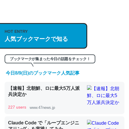
何気にChatGPTの仕組み、特に「トークン」について解
説してる記事が少ないので貴重な良記事。/続編来た
https://isobe324649.hatenablog.com/entry/2023/03/27
HOT ENTRY
人気ブックマークで知る
/064121
─GPTの仕組みと限界についての考察（１） - conceptualization
ブックマークが集まった今日の話題をチェック！
今日8/9(日)のブックマーク人気記事
これは良記事。32768トークンだと英語小説100ページ分
【速報】北朝鮮、ロに最大5万人派
くらい。小説でいう「ずっと前の伏線」は回収されないけ
兵決定か
ど、短期記憶というには多い分量。進化すればするほど分
かりやすく強くなりそう
227 users
www.47news.jp
─GPTの仕組みと限界についての考察（１） - conceptualization
Claude Code で「ループエンジニ
アリング」を実践してみた