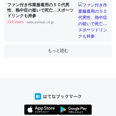
ファン付き作業服着用の５０代男
性、熱中症の疑いで死亡…スポーツ
ドリンクも持参
219 users
ちょうど同じ理由でEcho Show 8を設定中でした。Prime
www.yomiuri.co.jp
とかSpotifyを支払う孝行もできる。一生で親と会える残
り時間を日数にすると1週間とかの人が多いそうだけど、
それを実質100倍以上に伸ばす効果があるはず……
─たまにLINEするくらいだった遠方の父67歳と僕。ITツール導入で
もっと読む
コミュニケーションが劇的に変化した｜tayorini by LIFULL介護
私も3年前ぐらいに祖母の家に設置した。ポケットWifiみ
たいなのでネット環境作ったけどAlexaしか使わないので
回線代ほとんどかからないですよ。参考：
https://toyoshi.hatenablog.com/entry/2019/05/15/1805
34