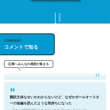
Scroll
COMMENT
これは名文。彼はとてもクレバーなんだろうなと凄く思
コメントで知る
う。英語少しでも読める人は原文もお勧め。自分はこの流
れ好き。Let’s Fucking Go. Then Covid hit. Shit.
─今のこの状況が信じられるかい？ by ラーズ・ヌートバー
記事へみんなの感想が集まる
翻訳文体なせいかわからないけど、なぜかポールオースタ
ーの短編を読んだような気持ちになった
─今のこの状況が信じられるかい？ by ラーズ・ヌートバー