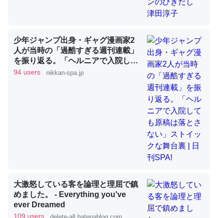
昆虫ってカルシウム少ないのか。知らんかった。調べたら
少年ジャンプ出身・ギャグ漫画家2
コオロギのカルシウム分はエビの600分の1程度。
人が当時の「過酷すぎる週刊連載」
を振り返る。「ヘルニアで入院して
─ニュース :: 【研究発表】昆虫学の大問題＝「昆虫はなぜ海にいな
いのか」に関する新仮説
も原稿は落とさない」ストイックな
94 users
nikkan-spa.jp
舞台裏 | 日刊SPA!
論文では「淡水はカルシウムも酸素も不足してて両方に不
利だから両方が拮抗してるのでは」とあって面白い。海に
いる鋏角類（カブトガニ・ウミグモ）はカルシウムを使わ
ずキチンを強化してる筈だが、酵素が違うのか？
─ニュース :: 【研究発表】昆虫学の大問題＝「昆虫はなぜ海にいな
大激怒している客を論理と理屈で鎮
いのか」に関する新仮説
めました。 - Everything you've
ever Dreamed
109 users
delete-all.hatenablog.com