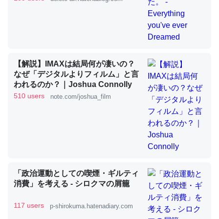
これを元に考えるとカルシウムを大量に使う脊椎動物と貝
類は苦労してるんだな…。腹足類だと殻を無くしてナメク
ジになったり努力してるし。
【解説】IMAXは結局何が凄いの？
─ニュース :: 【研究発表】昆虫学の大問題＝「昆虫はなぜ海にいな
なぜ「デジタルよりフィルム」と言
いのか」に関する新仮説
われるのか？｜Joshua Connolly
510 users
note.com/joshua_film
ウチもEchoを実家に置いて４年。でたまに覗いてる。ぼ
ちぼちRingも置こうかと画策中。あと、Googleマップで
位置情報を共有してる。電池残量や充電中かが分かるので
「政治運動としての喫煙・ギルティ
これ見て生きてるなって分かる。
消費」を考える - シロクマの屑籠
─たまにLINEするくらいだった遠方の父67歳と僕。ITツール導入で
コミュニケーションが劇的に変化した｜tayorini by LIFULL介護
117 users
p-shirokuma.hatenadiary.com