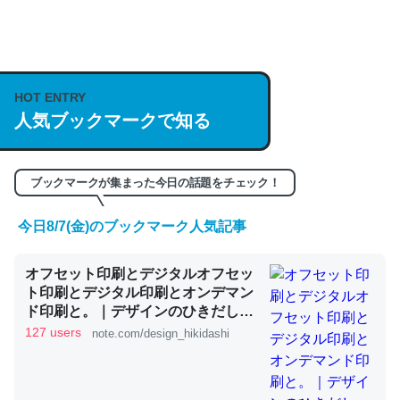
何気にChatGPTの仕組み、特に「トークン」について解
説してる記事が少ないので貴重な良記事。/続編来た
https://isobe324649.hatenablog.com/entry/2023/03/27
HOT ENTRY
/064121
人気ブックマークで知る
─GPTの仕組みと限界についての考察（１） - conceptualization
ブックマークが集まった今日の話題をチェック！
今日8/7(金)のブックマーク人気記事
これは良記事。32768トークンだと英語小説100ページ分
オフセット印刷とデジタルオフセッ
くらい。小説でいう「ずっと前の伏線」は回収されないけ
ト印刷とデジタル印刷とオンデマン
ど、短期記憶というには多い分量。進化すればするほど分
ド印刷と。｜デザインのひきだし
かりやすく強くなりそう
津田淳子
127 users
note.com/design_hikidashi
─GPTの仕組みと限界についての考察（１） - conceptualization