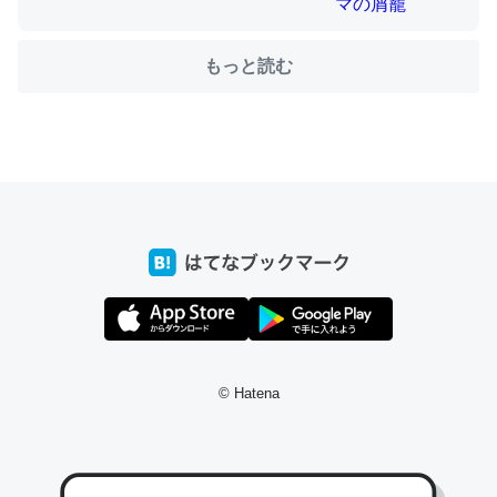
もっと読む
ちょうど同じ理由でEcho Show 8を設定中でした。Prime
とかSpotifyを支払う孝行もできる。一生で親と会える残
り時間を日数にすると1週間とかの人が多いそうだけど、
それを実質100倍以上に伸ばす効果があるはず……
─たまにLINEするくらいだった遠方の父67歳と僕。ITツール導入で
コミュニケーションが劇的に変化した｜tayorini by LIFULL介護
私も3年前ぐらいに祖母の家に設置した。ポケットWifiみ
© Hatena
たいなのでネット環境作ったけどAlexaしか使わないので
回線代ほとんどかからないですよ。参考：
https://toyoshi.hatenablog.com/entry/2019/05/15/1805
34