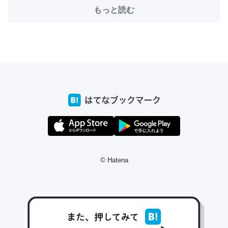
もっと読む
これ作ろう。/早速夕食に作った！本当にスナップえんどう
が止まらなくなった…！生のにんにくが結構効いてるの
で、気になる場合はにんにくだけ加熱してから加えたりガ
ーリックパウダーで代用してもいいかも。
─野菜が止まらなくなる南フランス発祥の万能ソース「アイオリソ
ース」の作り方をビストロ居酒屋のシェフに聞いてみた - メシ通 | ホ
ットペッパーグルメ
© Hatena
スペインにもアリオリソースがあり、それも美味しいんだ
けど、読み方が違うだけで同じものを指すのか、また違う
ソースなのか気になる