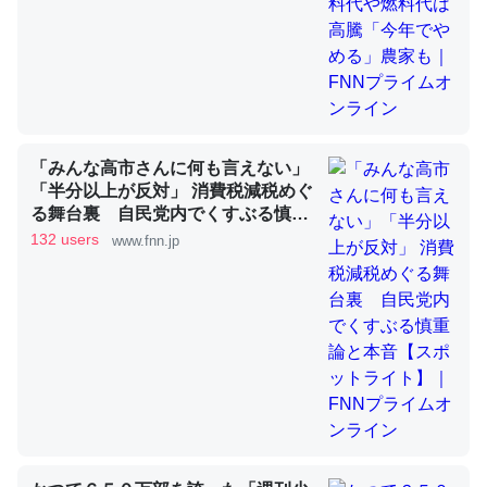
昆虫ってカルシウム少ないのか。知らんかった。調べたら
コオロギのカルシウム分はエビの600分の1程度。
─ニュース :: 【研究発表】昆虫学の大問題＝「昆虫はなぜ海にいな
いのか」に関する新仮説
「みんな高市さんに何も言えない」
「半分以上が反対」 消費税減税めぐ
る舞台裏 自民党内でくすぶる慎重
論と本音【スポットライト】｜FNN
132 users
www.fnn.jp
プライムオンライン
論文では「淡水はカルシウムも酸素も不足してて両方に不
利だから両方が拮抗してるのでは」とあって面白い。海に
いる鋏角類（カブトガニ・ウミグモ）はカルシウムを使わ
ずキチンを強化してる筈だが、酵素が違うのか？
─ニュース :: 【研究発表】昆虫学の大問題＝「昆虫はなぜ海にいな
いのか」に関する新仮説