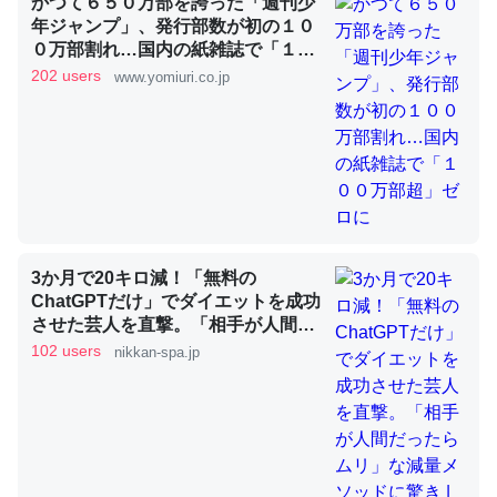
かつて６５０万部を誇った「週刊少
年ジャンプ」、発行部数が初の１０
これを元に考えるとカルシウムを大量に使う脊椎動物と貝
０万部割れ…国内の紙雑誌で「１０
類は苦労してるんだな…。腹足類だと殻を無くしてナメク
０万部超」ゼロに
202 users
www.yomiuri.co.jp
ジになったり努力してるし。
─ニュース :: 【研究発表】昆虫学の大問題＝「昆虫はなぜ海にいな
いのか」に関する新仮説
3か月で20キロ減！「無料の
ウチもEchoを実家に置いて４年。でたまに覗いてる。ぼ
ChatGPTだけ」でダイエットを成功
ちぼちRingも置こうかと画策中。あと、Googleマップで
させた芸人を直撃。「相手が人間だ
位置情報を共有してる。電池残量や充電中かが分かるので
ったらムリ」な減量メソッドに驚き
102 users
nikkan-spa.jp
これ見て生きてるなって分かる。
| 日刊SPA!
─たまにLINEするくらいだった遠方の父67歳と僕。ITツール導入で
コミュニケーションが劇的に変化した｜tayorini by LIFULL介護