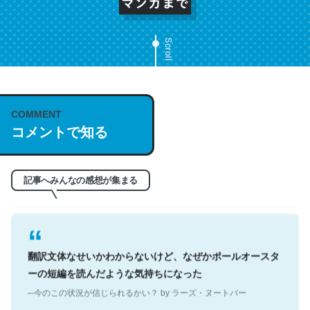
Scroll
これは名文。彼はとてもクレバーなんだろうなと凄く思
COMMENT
う。英語少しでも読める人は原文もお勧め。自分はこの流
コメントで知る
れ好き。Let’s Fucking Go. Then Covid hit. Shit.
─今のこの状況が信じられるかい？ by ラーズ・ヌートバー
記事へみんなの感想が集まる
翻訳文体なせいかわからないけど、なぜかポールオースタ
ーの短編を読んだような気持ちになった
─今のこの状況が信じられるかい？ by ラーズ・ヌートバー