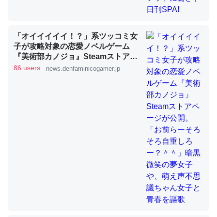
ちょうど同じ理由でEcho Show 8を設定中でした。Prime
「オイイイイイ！？」系ツッコミ女
とかSpotifyを支払う孝行もできる。一生で親と会える残
子が攻略対象の恋愛ノベルゲーム
り時間を日数にすると1週間とかの人が多いそうだけど、
『美術部カノジョ』Steamストアペ
それを実質100倍以上に伸ばす効果があるはず……
ージが公開。「お前らーそろそろ自
86 users
news.denfaminicogamer.jp
重しろー？＾＾」暗黒微笑の夢女子
─たまにLINEするくらいだった遠方の父67歳と僕。ITツール導入で
コミュニケーションが劇的に変化した｜tayorini by LIFULL介護
や、萌え声不思議ちゃん女子と青春
を謳歌
私も3年前ぐらいに祖母の家に設置した。ポケットWifiみ
たいなのでネット環境作ったけどAlexaしか使わないので
回線代ほとんどかからないですよ。参考：
https://toyoshi.hatenablog.com/entry/2019/05/15/1805
34
─たまにLINEするくらいだった遠方の父67歳と僕。ITツール導入で
コミュニケーションが劇的に変化した｜tayorini by LIFULL介護