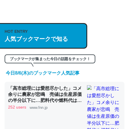
何気にChatGPTの仕組み、特に「トークン」について解
説してる記事が少ないので貴重な良記事。/続編来た
https://isobe324649.hatenablog.com/entry/2023/03/27
/064121
HOT ENTRY
人気ブックマークで知る
─GPTの仕組みと限界についての考察（１） - conceptualization
ブックマークが集まった今日の話題をチェック！
今日8/6(木)のブックマーク人気記事
これは良記事。32768トークンだと英語小説100ページ分
くらい。小説でいう「ずっと前の伏線」は回収されないけ
「高市総理には愛想尽かした」コメ
ど、短期記憶というには多い分量。進化すればするほど分
余りに農家が悲鳴 売値は生産原価
かりやすく強くなりそう
の半分以下に…肥料代や燃料代は高
─GPTの仕組みと限界についての考察（１） - conceptualization
騰「今年でやめる」農家も｜FNNプ
252 users
www.fnn.jp
ライムオンライン