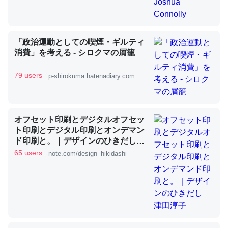
昆虫ってカルシウム少ないのか。知らんかった。調べたら
「政治運動としての喫煙・ギルティ
コオロギのカルシウム分はエビの600分の1程度。
消費」を考える - シロクマの屑籠
─ニュース :: 【研究発表】昆虫学の大問題＝「昆虫はなぜ海にいな
いのか」に関する新仮説
79 users
p-shirokuma.hatenadiary.com
オフセット印刷とデジタルオフセッ
ト印刷とデジタル印刷とオンデマン
論文では「淡水はカルシウムも酸素も不足してて両方に不
ド印刷と。｜デザインのひきだし
利だから両方が拮抗してるのでは」とあって面白い。海に
津田淳子
65 users
note.com/design_hikidashi
いる鋏角類（カブトガニ・ウミグモ）はカルシウムを使わ
ずキチンを強化してる筈だが、酵素が違うのか？
─ニュース :: 【研究発表】昆虫学の大問題＝「昆虫はなぜ海にいな
いのか」に関する新仮説