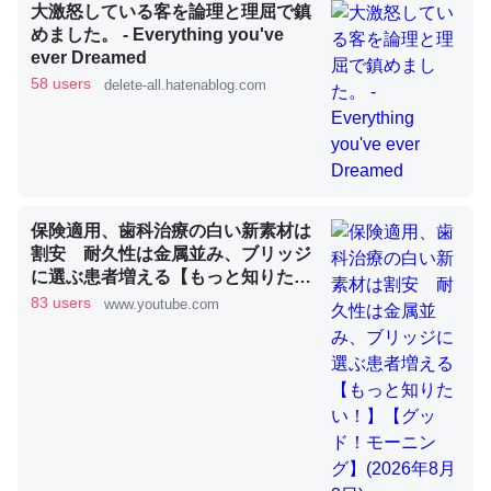
大激怒している客を論理と理屈で鎮
めました。 - Everything you've
ever Dreamed
これを元に考えるとカルシウムを大量に使う脊椎動物と貝
58 users
delete-all.hatenablog.com
類は苦労してるんだな…。腹足類だと殻を無くしてナメク
ジになったり努力してるし。
─ニュース :: 【研究発表】昆虫学の大問題＝「昆虫はなぜ海にいな
いのか」に関する新仮説
保険適用、歯科治療の白い新素材は
割安 耐久性は金属並み、ブリッジ
に選ぶ患者増える【もっと知りた
い！】【グッド！モーニング】
83 users
www.youtube.com
ウチもEchoを実家に置いて４年。でたまに覗いてる。ぼ
(2026年8月3日)
ちぼちRingも置こうかと画策中。あと、Googleマップで
位置情報を共有してる。電池残量や充電中かが分かるので
これ見て生きてるなって分かる。
─たまにLINEするくらいだった遠方の父67歳と僕。ITツール導入で
コミュニケーションが劇的に変化した｜tayorini by LIFULL介護