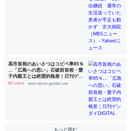
これを元に考えるとカルシウムを大量に使う脊椎動物と貝
類は苦労してるんだな…。腹足類だと殻を無くしてナメク
ジになったり努力してるし。
─ニュース :: 【研究発表】昆虫学の大問題＝「昆虫はなぜ海にいな
いのか」に関する新仮説
高市首相のあいさつはコピペ率85％
…「広島への思い」石破前首相・愛
子内親王とは絶望的格差｜日刊ゲン
ダイDIGITAL
80 users
www.nikkan-gendai.com
ウチもEchoを実家に置いて４年。でたまに覗いてる。ぼ
ちぼちRingも置こうかと画策中。あと、Googleマップで
位置情報を共有してる。電池残量や充電中かが分かるので
これ見て生きてるなって分かる。
─たまにLINEするくらいだった遠方の父67歳と僕。ITツール導入で
コミュニケーションが劇的に変化した｜tayorini by LIFULL介護
もっと読む