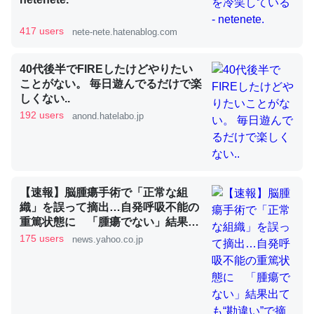
417 users
nete-nete.hatenablog.com
昆虫ってカルシウム少ないのか。知らんかった。調べたら
コオロギのカルシウム分はエビの600分の1程度。
40代後半でFIREしたけどやりたい
ことがない。 毎日遊んでるだけで楽
─ニュース :: 【研究発表】昆虫学の大問題＝「昆虫はなぜ海にいな
しくない..
いのか」に関する新仮説
192 users
anond.hatelabo.jp
論文では「淡水はカルシウムも酸素も不足してて両方に不
【速報】脳腫瘍手術で「正常な組
利だから両方が拮抗してるのでは」とあって面白い。海に
織」を誤って摘出…自発呼吸不能の
重篤状態に 「腫瘍でない」結果出
いる鋏角類（カブトガニ・ウミグモ）はカルシウムを使わ
ても“勘違い”で摘出継続 通常の生
175 users
news.yahoo.co.jp
ずキチンを強化してる筈だが、酵素が違うのか？
活送っていた患者が手足も動かず
─ニュース :: 【研究発表】昆虫学の大問題＝「昆虫はなぜ海にいな
京大病院（MBSニュース） -
いのか」に関する新仮説
Yahoo!ニュース