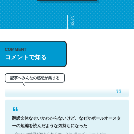
Scroll
COMMENT
これは名文。彼はとてもクレバーなんだろうなと凄く思
コメントで知る
う。英語少しでも読める人は原文もお勧め。自分はこの流
れ好き。Let’s Fucking Go. Then Covid hit. Shit.
─今のこの状況が信じられるかい？ by ラーズ・ヌートバー
記事へみんなの感想が集まる
翻訳文体なせいかわからないけど、なぜかポールオースタ
ーの短編を読んだような気持ちになった
─今のこの状況が信じられるかい？ by ラーズ・ヌートバー