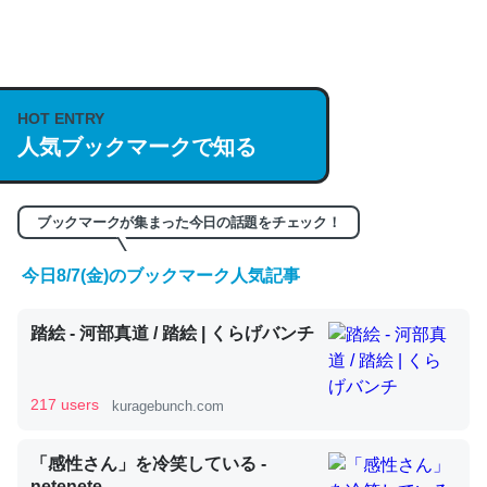
何気にChatGPTの仕組み、特に「トークン」について解
説してる記事が少ないので貴重な良記事。/続編来た
https://isobe324649.hatenablog.com/entry/2023/03/27
HOT ENTRY
人気ブックマークで知る
/064121
─GPTの仕組みと限界についての考察（１） - conceptualization
ブックマークが集まった今日の話題をチェック！
今日8/7(金)のブックマーク人気記事
これは良記事。32768トークンだと英語小説100ページ分
踏絵 - 河部真道 / 踏絵 | くらげバンチ
くらい。小説でいう「ずっと前の伏線」は回収されないけ
ど、短期記憶というには多い分量。進化すればするほど分
かりやすく強くなりそう
217 users
kuragebunch.com
─GPTの仕組みと限界についての考察（１） - conceptualization
「感性さん」を冷笑している -
netenete.