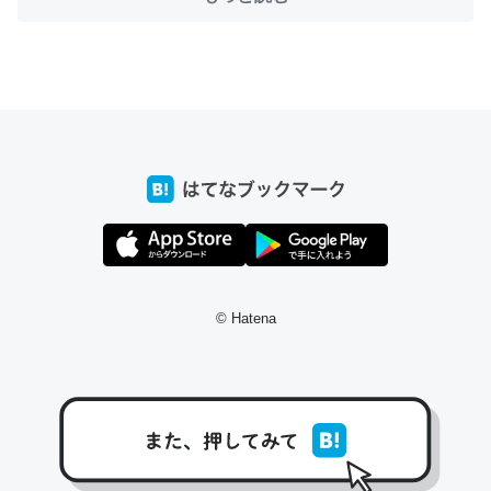
ちょうど同じ理由でEcho Show 8を設定中でした。Prime
とかSpotifyを支払う孝行もできる。一生で親と会える残
り時間を日数にすると1週間とかの人が多いそうだけど、
それを実質100倍以上に伸ばす効果があるはず……
─たまにLINEするくらいだった遠方の父67歳と僕。ITツール導入で
コミュニケーションが劇的に変化した｜tayorini by LIFULL介護
© Hatena
私も3年前ぐらいに祖母の家に設置した。ポケットWifiみ
たいなのでネット環境作ったけどAlexaしか使わないので
回線代ほとんどかからないですよ。参考：
https://toyoshi.hatenablog.com/entry/2019/05/15/1805
34