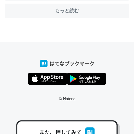
もっと読む
ちょうど同じ理由でEcho Show 8を設定中でした。Prime
とかSpotifyを支払う孝行もできる。一生で親と会える残
り時間を日数にすると1週間とかの人が多いそうだけど、
それを実質100倍以上に伸ばす効果があるはず……
─たまにLINEするくらいだった遠方の父67歳と僕。ITツール導入で
コミュニケーションが劇的に変化した｜tayorini by LIFULL介護
私も3年前ぐらいに祖母の家に設置した。ポケットWifiみ
© Hatena
たいなのでネット環境作ったけどAlexaしか使わないので
回線代ほとんどかからないですよ。参考：
https://toyoshi.hatenablog.com/entry/2019/05/15/1805
34