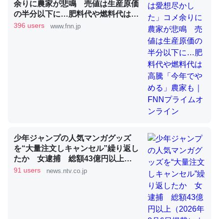
余りに農家が悲鳴 売値は生産原価
の半分以下に…肥料代や燃料代は高
騰「今年でやめる」農家も｜FNNプ
396 users
www.fnn.jp
昆虫ってカルシウム少ないのか。知らんかった。調べたら
ライムオンライン
コオロギのカルシウム分はエビの600分の1程度。
─ニュース :: 【研究発表】昆虫学の大問題＝「昆虫はなぜ海にいな
いのか」に関する新仮説
論文では「淡水はカルシウムも酸素も不足してて両方に不
少年ジャンプの人気マンガグッズ
利だから両方が拮抗してるのでは」とあって面白い。海に
を“大量注文しキャンセル”繰り返し
いる鋏角類（カブトガニ・ウミグモ）はカルシウムを使わ
たか 女逮捕 総額43億円以上
ずキチンを強化してる筈だが、酵素が違うのか？
（2026年8月6日掲載）｜日テレ
91 users
news.ntv.co.jp
NEWS NNN
─ニュース :: 【研究発表】昆虫学の大問題＝「昆虫はなぜ海にいな
いのか」に関する新仮説