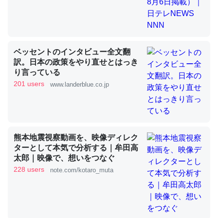
これを元に考えるとカルシウムを大量に使う脊椎動物と貝
類は苦労してるんだな…。腹足類だと殻を無くしてナメク
ベッセントのインタビュー全文翻
ジになったり努力してるし。
訳。日本の政策をやり直せとはっき
─ニュース :: 【研究発表】昆虫学の大問題＝「昆虫はなぜ海にいな
り言っている
いのか」に関する新仮説
201 users
www.landerblue.co.jp
熊本地震視察動画を、映像ディレク
ウチもEchoを実家に置いて４年。でたまに覗いてる。ぼ
ターとして本気で分析する｜牟田高
ちぼちRingも置こうかと画策中。あと、Googleマップで
太郎｜映像で、想いをつなぐ
位置情報を共有してる。電池残量や充電中かが分かるので
228 users
note.com/kotaro_muta
これ見て生きてるなって分かる。
─たまにLINEするくらいだった遠方の父67歳と僕。ITツール導入で
コミュニケーションが劇的に変化した｜tayorini by LIFULL介護