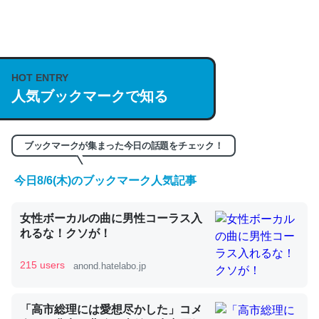
何気にChatGPTの仕組み、特に「トークン」について解
説してる記事が少ないので貴重な良記事。/続編来た
https://isobe324649.hatenablog.com/entry/2023/03/27
HOT ENTRY
/064121
人気ブックマークで知る
─GPTの仕組みと限界についての考察（１） - conceptualization
ブックマークが集まった今日の話題をチェック！
今日8/6(木)のブックマーク人気記事
これは良記事。32768トークンだと英語小説100ページ分
女性ボーカルの曲に男性コーラス入
くらい。小説でいう「ずっと前の伏線」は回収されないけ
れるな！クソが！
ど、短期記憶というには多い分量。進化すればするほど分
かりやすく強くなりそう
215 users
anond.hatelabo.jp
─GPTの仕組みと限界についての考察（１） - conceptualization
「高市総理には愛想尽かした」コメ