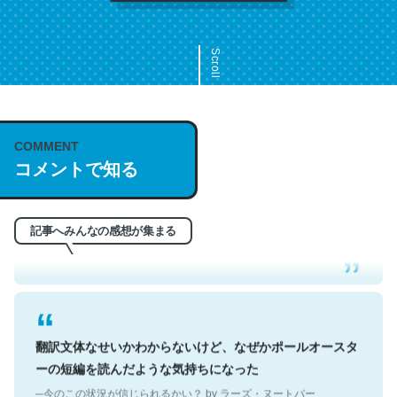
Scroll
COMMENT
これは名文。彼はとてもクレバーなんだろうなと凄く思
コメントで知る
う。英語少しでも読める人は原文もお勧め。自分はこの流
れ好き。Let’s Fucking Go. Then Covid hit. Shit.
─今のこの状況が信じられるかい？ by ラーズ・ヌートバー
記事へみんなの感想が集まる
翻訳文体なせいかわからないけど、なぜかポールオースタ
ーの短編を読んだような気持ちになった
─今のこの状況が信じられるかい？ by ラーズ・ヌートバー