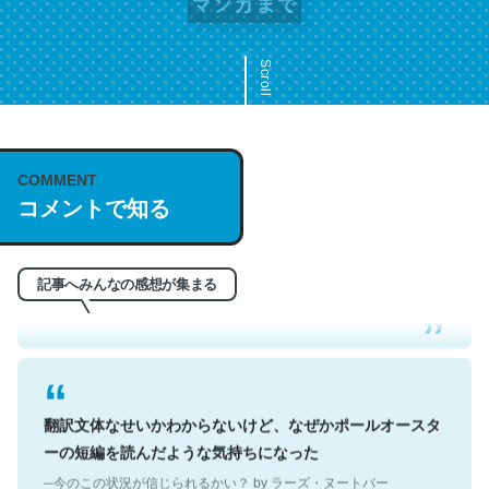
Scroll
COMMENT
これは名文。彼はとてもクレバーなんだろうなと凄く思
コメントで知る
う。英語少しでも読める人は原文もお勧め。自分はこの流
れ好き。Let’s Fucking Go. Then Covid hit. Shit.
─今のこの状況が信じられるかい？ by ラーズ・ヌートバー
記事へみんなの感想が集まる
翻訳文体なせいかわからないけど、なぜかポールオースタ
ーの短編を読んだような気持ちになった
─今のこの状況が信じられるかい？ by ラーズ・ヌートバー