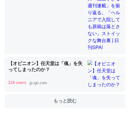
舞台裏 | 日刊SPA!
これを元に考えるとカルシウムを大量に使う脊椎動物と貝
類は苦労してるんだな…。腹足類だと殻を無くしてナメク
ジになったり努力してるし。
─ニュース :: 【研究発表】昆虫学の大問題＝「昆虫はなぜ海にいな
いのか」に関する新仮説
【オピニオン】任天堂は「魂」を失
ってしまったのか？
ウチもEchoを実家に置いて４年。でたまに覗いてる。ぼ
116 users
jp.ign.com
ちぼちRingも置こうかと画策中。あと、Googleマップで
位置情報を共有してる。電池残量や充電中かが分かるので
もっと読む
これ見て生きてるなって分かる。
─たまにLINEするくらいだった遠方の父67歳と僕。ITツール導入で
コミュニケーションが劇的に変化した｜tayorini by LIFULL介護