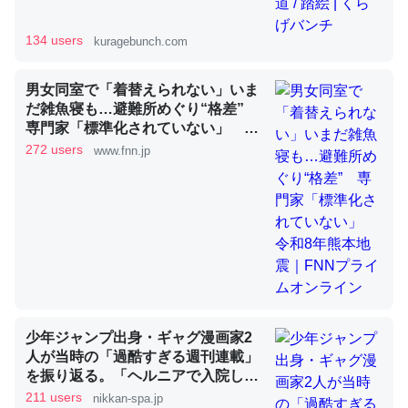
134 users
kuragebunch.com
昆虫ってカルシウム少ないのか。知らんかった。調べたら
コオロギのカルシウム分はエビの600分の1程度。
男女同室で「着替えられない」いま
だ雑魚寝も…避難所めぐり“格差”
─ニュース :: 【研究発表】昆虫学の大問題＝「昆虫はなぜ海にいな
いのか」に関する新仮説
専門家「標準化されていない」 令
和8年熊本地震｜FNNプライムオン
272 users
www.fnn.jp
ライン
論文では「淡水はカルシウムも酸素も不足してて両方に不
利だから両方が拮抗してるのでは」とあって面白い。海に
いる鋏角類（カブトガニ・ウミグモ）はカルシウムを使わ
ずキチンを強化してる筈だが、酵素が違うのか？
─ニュース :: 【研究発表】昆虫学の大問題＝「昆虫はなぜ海にいな
少年ジャンプ出身・ギャグ漫画家2
いのか」に関する新仮説
人が当時の「過酷すぎる週刊連載」
を振り返る。「ヘルニアで入院して
も原稿は落とさない」ストイックな
211 users
nikkan-spa.jp