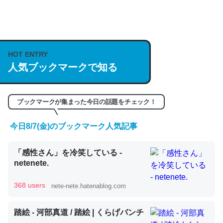
何気にChatGPTの仕組み、特に「トークン」について解
説してる記事が少ないので貴重な良記事。/続編来た
https://isobe324649.hatenablog.com/entry/2023/03/27
HOT ENTRY
/064121
人気ブックマークで知る
─GPTの仕組みと限界についての考察（１） - conceptualization
ブックマークが集まった今日の話題をチェック！
今日8/7(金)のブックマーク人気記事
これは良記事。32768トークンだと英語小説100ページ分
「感性さん」を冷笑している -
くらい。小説でいう「ずっと前の伏線」は回収されないけ
netenete.
ど、短期記憶というには多い分量。進化すればするほど分
かりやすく強くなりそう
368 users
nete-nete.hatenablog.com
─GPTの仕組みと限界についての考察（１） - conceptualization
踏絵 - 河部真道 / 踏絵 | くらげバンチ