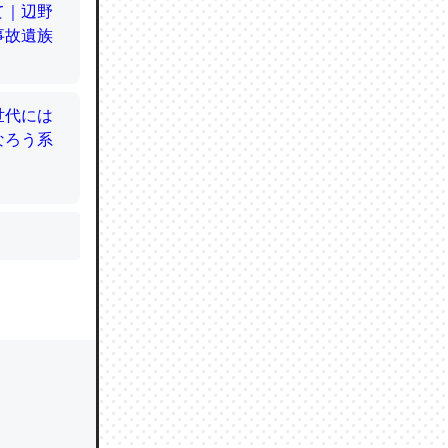
かと画策
るのでこ
的に変化し
う孝行もで
ど、それ
的に変化し