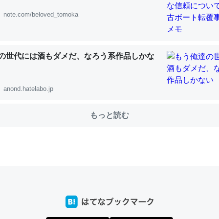
note.com/beloved_tomoka
choを実家に置いて４年。でたまに覗いてる。ぼちぼちRingも置こう
、Googleマップで位置情報を共有してる。電池残量や充電中かが分か
の世代には酒もダメだ、なろう系作品しかな
きてるなって分かる。
INEするくらいだった遠方の父67歳と僕。ITツール導入でコミュニケーションが劇
ni by LIFULL介護
anond.hatelabo.jp
もっと読む
じ理由でEcho Show 8を設定中でした。PrimeとかSpotifyを支払
生で親と会える残り時間を日数にすると1週間とかの人が多いそうだけ
00倍以上に伸ばす効果があるはず……
INEするくらいだった遠方の父67歳と僕。ITツール導入でコミュニケーションが劇
ni by LIFULL介護