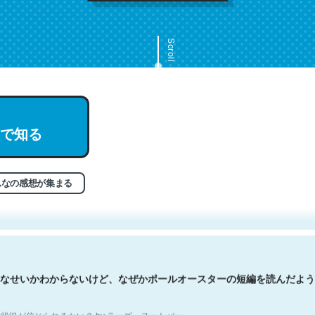
Scroll
で知る
文。彼はとてもクレバーなんだろうなと凄く思う。英語少しでも読める
分はこの流れ好き。Let’s Fucking Go. Then Covid hit. Shit.
状況が信じられるかい？ by ラーズ・ヌートバー
んなの感想が集まる
なせいかわからないけど、なぜかポールオースターの短編を読んだよう
状況が信じられるかい？ by ラーズ・ヌートバー