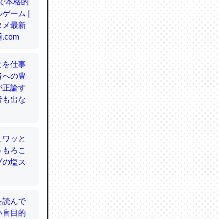
てるので
使わずキ
…。腹足