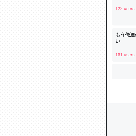
122 users
ウチもE
中。あと
もう俺達
れ見て生
い
─たまにL
た｜tayori
161 users
ちょうど同
きる。一
を実質1
─たまにL
た｜tayori