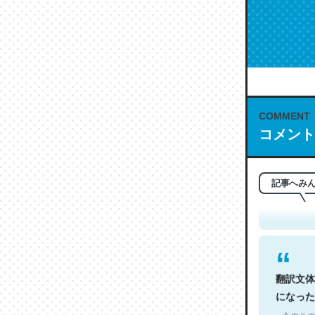
COMMENT
コメント
これは名
もお勧め。自
─今のこの
記事へみ
翻訳文体
になった
─今のこの