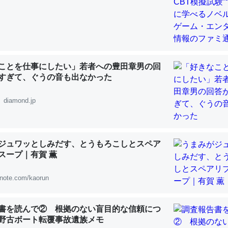
 :: 【研究発表】昆虫学の大問題＝「昆虫はなぜ海にいないのか」に関する新仮説
ことを仕事にしたい」若者への豊田章男の回
「淡水はカルシウムも酸素も不足してて両方に不利だから両方が拮抗し
すぎて、ぐうの音も出なかった
って面白い。海にいる鋏角類（カブトガニ・ウミグモ）はカルシウムを
化してる筈だが、酵素が違うのか？
diamond.jp
 :: 【研究発表】昆虫学の大問題＝「昆虫はなぜ海にいないのか」に関する新仮説
ジュワッとしみだす、とうもろこしとスペア
スープ｜有賀 薫
に考えるとカルシウムを大量に使う脊椎動物と貝類は苦労してるんだな
note.com/kaorun
を無くしてナメクジになったり努力してるし。
 :: 【研究発表】昆虫学の大問題＝「昆虫はなぜ海にいないのか」に関する新仮説
書を読んで② 根拠のない盲目的な信頼につ
野古ボート転覆事故遺族メモ