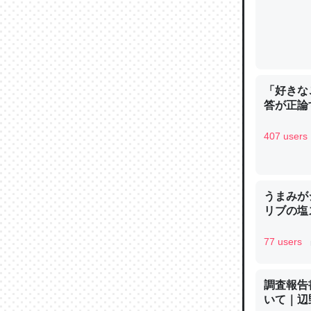
─ニュース
「好きな
論文では
答が正論
は」とあ
チンを強
407 users
─ニュース
うまみが
リブの塩
これを元
77 users
類だと殻
─ニュース
調査報告
いて｜辺