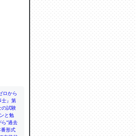
ので貴重
064121
ずっと前
ど分かり
分はエビ