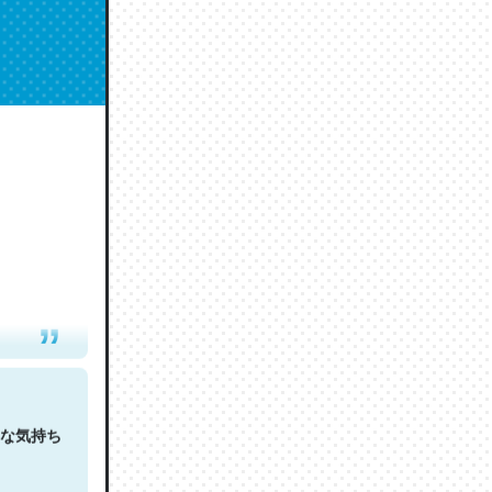
人は原文
な気持ち