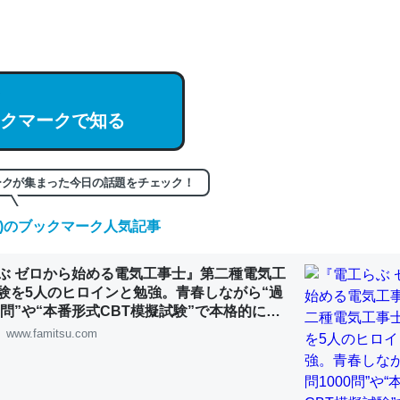
hatGPTの仕組み、特に「トークン」について解説してる記事が少ない
編来た https://isobe324649.hatenablog.com/entry/2023/03/27/
組みと限界についての考察（１） - conceptualization
クマークで知る
記事。32768トークンだと英語小説100ページ分くらい。小説でいう「
ークが集まった今日の話題をチェック！
は回収されないけど、短期記憶というには多い分量。進化すればするほ
くなりそう
(土)のブックマーク人気記事
組みと限界についての考察（１） - conceptualization
ぶ ゼロから始める電気工事士』第二種電気工
験を5人のヒロインと勉強。青春しながら“過
00問”や“本番形式CBT模擬試験”で本格的に学
ルゲーム | ゲーム・エンタメ最新情報のファミ
www.famitsu.com
カルシウム少ないのか。知らんかった。調べたらコオロギのカルシウム
分の1程度。