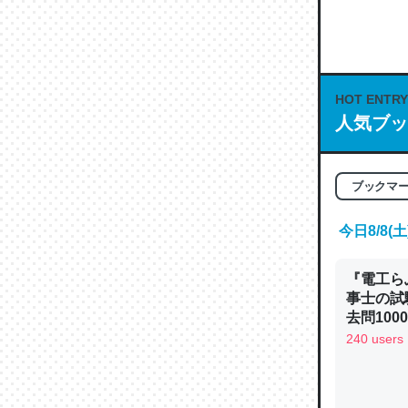
何気にC
な良記事。/続
─GPTの仕
HOT ENTRY
人気ブッ
これは良
ブックマ
の伏線」
やすく強
今日8/8
─GPTの仕
『電工ら
事士の試
去問10
べるノベ
240 users
通.com
昆虫って
の600