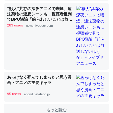
“獣人”共存の深夜アニメで喫煙、違
法薬物の連想シーンも…視聴者批判
これを元に考えるとカルシウムを大量に使う脊椎動物と貝
でBPO議論「紛らわしいことは放送
類は苦労してるんだな…。腹足類だと殻を無くしてナメク
しないほうが」 - ライブドアニュー
283 users
news.livedoor.com
ジになったり努力してるし。
ス
─ニュース :: 【研究発表】昆虫学の大問題＝「昆虫はなぜ海にいな
いのか」に関する新仮説
ウチもEchoを実家に置いて４年。でたまに覗いてる。ぼ
あっけなく死んでしまったと思う漫
ちぼちRingも置こうかと画策中。あと、Googleマップで
画・アニメの主要キャラ
位置情報を共有してる。電池残量や充電中かが分かるので
これ見て生きてるなって分かる。
95 users
anond.hatelabo.jp
─たまにLINEするくらいだった遠方の父67歳と僕。ITツール導入で
コミュニケーションが劇的に変化した｜tayorini by LIFULL介護
もっと読む