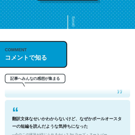
Scroll
COMMENT
これは名文。彼はとてもクレバーなんだろうなと凄く思
コメントで知る
う。英語少しでも読める人は原文もお勧め。自分はこの流
れ好き。Let’s Fucking Go. Then Covid hit. Shit.
─今のこの状況が信じられるかい？ by ラーズ・ヌートバー
記事へみんなの感想が集まる
翻訳文体なせいかわからないけど、なぜかポールオースタ
ーの短編を読んだような気持ちになった
─今のこの状況が信じられるかい？ by ラーズ・ヌートバー