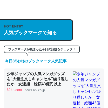
何気にChatGPTの仕組み、特に「トークン」について解
説してる記事が少ないので貴重な良記事。/続編来た
https://isobe324649.hatenablog.com/entry/2023/03/27
HOT ENTRY
/064121
人気ブックマークで知る
─GPTの仕組みと限界についての考察（１） - conceptualization
ブックマークが集まった今日の話題をチェック！
今日8/6(木)のブックマーク人気記事
これは良記事。32768トークンだと英語小説100ページ分
少年ジャンプの人気マンガグッズ
くらい。小説でいう「ずっと前の伏線」は回収されないけ
を“大量注文しキャンセル”繰り返し
ど、短期記憶というには多い分量。進化すればするほど分
たか 女逮捕 総額43億円以上
かりやすく強くなりそう
（2026年8月6日掲載）｜日テレ
324 users
news.ntv.co.jp
NEWS NNN
─GPTの仕組みと限界についての考察（１） - conceptualization