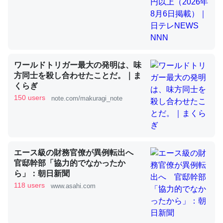
昆虫ってカルシウム少ないのか。知らんかった。調べたら
コオロギのカルシウム分はエビの600分の1程度。
─ニュース :: 【研究発表】昆虫学の大問題＝「昆虫はなぜ海にいな
ワールドトリガー最大の発明は、味
いのか」に関する新仮説
方同士を殺し合わせたことだ。｜ま
くらぎ
150 users
note.com/makuragi_note
論文では「淡水はカルシウムも酸素も不足してて両方に不
利だから両方が拮抗してるのでは」とあって面白い。海に
エース級の財務官僚が異例転出へ
いる鋏角類（カブトガニ・ウミグモ）はカルシウムを使わ
官邸幹部「協力的でなかったか
ずキチンを強化してる筈だが、酵素が違うのか？
ら」：朝日新聞
─ニュース :: 【研究発表】昆虫学の大問題＝「昆虫はなぜ海にいな
118 users
www.asahi.com
いのか」に関する新仮説