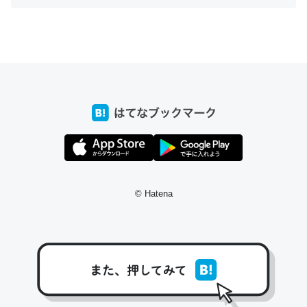
ちょうど同じ理由でEcho Show 8を設定中でした。Prime
とかSpotifyを支払う孝行もできる。一生で親と会える残
り時間を日数にすると1週間とかの人が多いそうだけど、
それを実質100倍以上に伸ばす効果があるはず……
─たまにLINEするくらいだった遠方の父67歳と僕。ITツール導入で
コミュニケーションが劇的に変化した｜tayorini by LIFULL介護
© Hatena
私も3年前ぐらいに祖母の家に設置した。ポケットWifiみ
たいなのでネット環境作ったけどAlexaしか使わないので
回線代ほとんどかからないですよ。参考：
https://toyoshi.hatenablog.com/entry/2019/05/15/1805
34