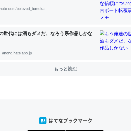
note.com/beloved_tomoka
choを実家に置いて４年。でたまに覗いてる。ぼちぼちRingも置こう
、Googleマップで位置情報を共有してる。電池残量や充電中かが分か
の世代には酒もダメだ、なろう系作品しかな
きてるなって分かる。
INEするくらいだった遠方の父67歳と僕。ITツール導入でコミュニケーションが劇
ni by LIFULL介護
anond.hatelabo.jp
もっと読む
じ理由でEcho Show 8を設定中でした。PrimeとかSpotifyを支払
生で親と会える残り時間を日数にすると1週間とかの人が多いそうだけ
00倍以上に伸ばす効果があるはず……
INEするくらいだった遠方の父67歳と僕。ITツール導入でコミュニケーションが劇
ni by LIFULL介護