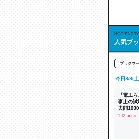
何気にC
な良記事。/続
─GPTの仕
HOT ENTRY
人気ブッ
これは良
ブックマ
の伏線」
やすく強
今日8/8
─GPTの仕
『電工ら
事士の試
去問10
べるノベ
182 users
通.com
昆虫って
の600