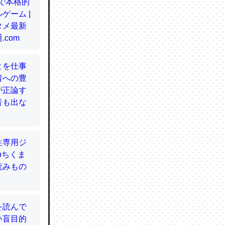
てるので
使わずキ
…。腹足