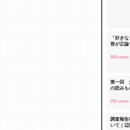
─ニュース
「好きな
論文では
答が正論
は」とあ
チンを強
383 users
─ニュース
第一回 
の読みも
これを元
282 users
類だと殻
─ニュース
調査報告
いて｜辺