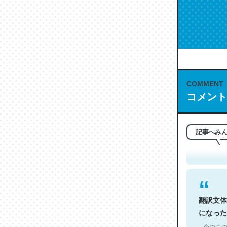
COMMENT
コメント
これは名
もお勧め。自
─今のこの
記事へみ
翻訳文体
になった
─今のこの