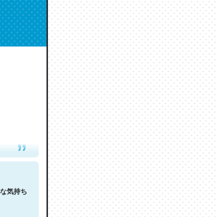
人は原文
な気持ち