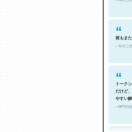
彼もまた
─今のこの
トークン
だけど、
やすい解
─GPTの仕