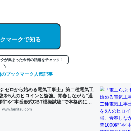
hatGPTの仕組み、特に「トークン」について解説してる記事が少ない
編来た https://isobe324649.hatenablog.com/entry/2023/03/27/
組みと限界についての考察（１） - conceptualization
クマークで知る
記事。32768トークンだと英語小説100ページ分くらい。小説でいう「
ークが集まった今日の話題をチェック！
は回収されないけど、短期記憶というには多い分量。進化すればするほ
くなりそう
(土)のブックマーク人気記事
組みと限界についての考察（１） - conceptualization
ぶ ゼロから始める電気工事士』第二種電気工
験を5人のヒロインと勉強。青春しながら“過
00問”や“本番形式CBT模擬試験”で本格的に学
ルゲーム | ゲーム・エンタメ最新情報のファミ
www.famitsu.com
カルシウム少ないのか。知らんかった。調べたらコオロギのカルシウム
分の1程度。