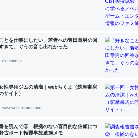
 :: 【研究発表】昆虫学の大問題＝「昆虫はなぜ海にいないのか」に関する新仮説
ことを仕事にしたい」若者への豊田章男の回
「淡水はカルシウムも酸素も不足してて両方に不利だから両方が拮抗し
すぎて、ぐうの音も出なかった
って面白い。海にいる鋏角類（カブトガニ・ウミグモ）はカルシウムを
化してる筈だが、酵素が違うのか？
diamond.jp
 :: 【研究発表】昆虫学の大問題＝「昆虫はなぜ海にいないのか」に関する新仮説
女性専用ジムの清潔｜webちくま（筑摩書房
のサイト）
に考えるとカルシウムを大量に使う脊椎動物と貝類は苦労してるんだな
www.webchikuma.com
を無くしてナメクジになったり努力してるし。
 :: 【研究発表】昆虫学の大問題＝「昆虫はなぜ海にいないのか」に関する新仮説
書を読んで② 根拠のない盲目的な信頼につ
野古ボート転覆事故遺族メモ