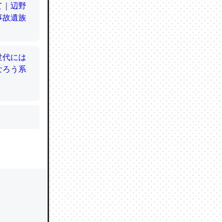
かと画策
るのでこ
的に変化し
う孝行もで
ど、それ
的に変化し