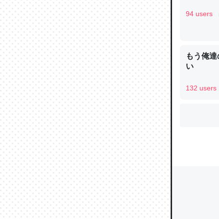
94 users
ウチもE
中。あと
もう俺達
れ見て生
い
─たまにL
た｜tayori
132 users
ちょうど同
きる。一
を実質1
─たまにL
た｜tayori