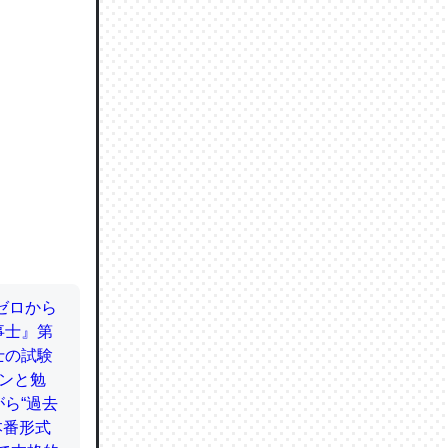
ので貴重
064121
ずっと前
ど分かり
分はエビ