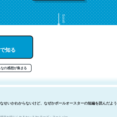
Scroll
で知る
文。彼はとてもクレバーなんだろうなと凄く思う。英語少しでも読める
分はこの流れ好き。Let’s Fucking Go. Then Covid hit. Shit.
状況が信じられるかい？ by ラーズ・ヌートバー
んなの感想が集まる
なせいかわからないけど、なぜかポールオースターの短編を読んだよう
状況が信じられるかい？ by ラーズ・ヌートバー