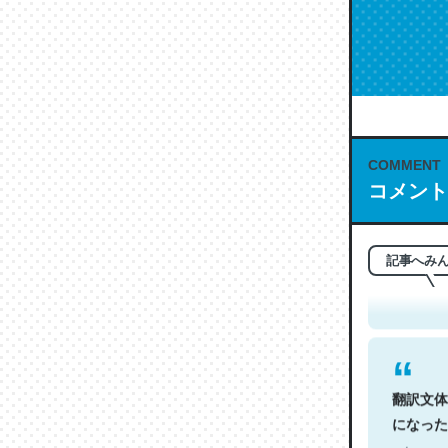
COMMENT
コメント
これは名
もお勧め。自
─今のこの
記事へみ
翻訳文体
になった
─今のこの