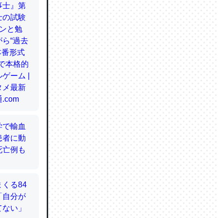
てるので
使わずキ
…。腹足