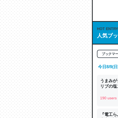
何気にC
な良記事。/続
─GPTの仕
HOT ENTRY
人気ブッ
ブックマ
これは良
の伏線」
今日8/9
やすく強
─GPTの仕
うまみが
リブの塩
190 users
昆虫って
『電工ら
の600