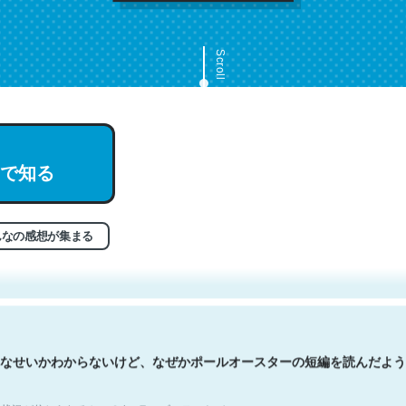
Scroll
で知る
文。彼はとてもクレバーなんだろうなと凄く思う。英語少しでも読める
分はこの流れ好き。Let’s Fucking Go. Then Covid hit. Shit.
状況が信じられるかい？ by ラーズ・ヌートバー
んなの感想が集まる
なせいかわからないけど、なぜかポールオースターの短編を読んだよう
状況が信じられるかい？ by ラーズ・ヌートバー