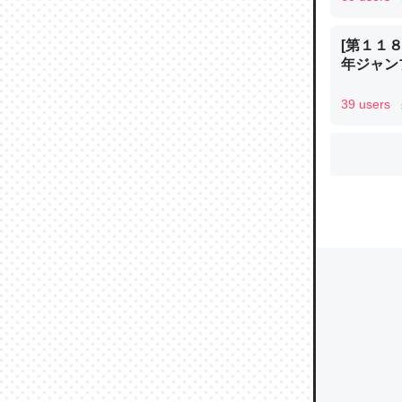
[第１１８
年ジャン
ウチもE
中。あと
39 users
れ見て生
─たまにL
た｜tayori
ちょうど同
きる。一
を実質1
─たまにL
た｜tayori