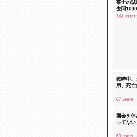
事士の試
─ニュース
去問10
べるノベ
341 users
通.com
論文では
は」とあ
チンを強
─ニュース
戦時中、
用、死亡
67 users
これを元
類だと殻
国会を休
ってない
─ニュース
60 users