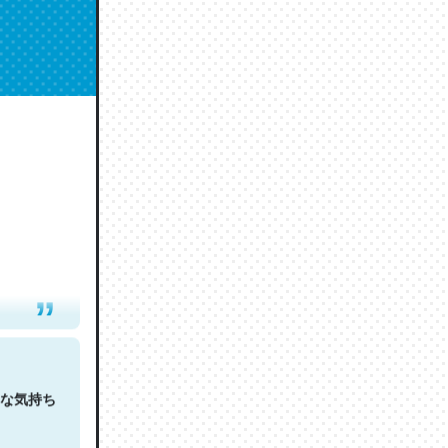
人は原文
な気持ち