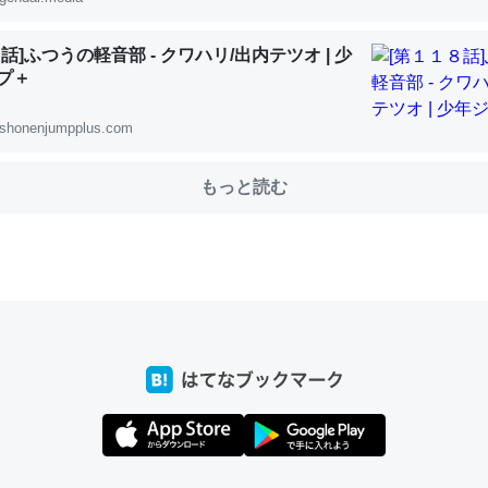
話]ふつうの軽音部 - クワハリ/出内テツオ | 少
プ＋
choを実家に置いて４年。でたまに覗いてる。ぼちぼちRingも置こう
、Googleマップで位置情報を共有してる。電池残量や充電中かが分か
shonenjumpplus.com
きてるなって分かる。
INEするくらいだった遠方の父67歳と僕。ITツール導入でコミュニケーションが劇
もっと読む
ni by LIFULL介護
じ理由でEcho Show 8を設定中でした。PrimeとかSpotifyを支払
生で親と会える残り時間を日数にすると1週間とかの人が多いそうだけ
00倍以上に伸ばす効果があるはず……
INEするくらいだった遠方の父67歳と僕。ITツール導入でコミュニケーションが劇
ni by LIFULL介護