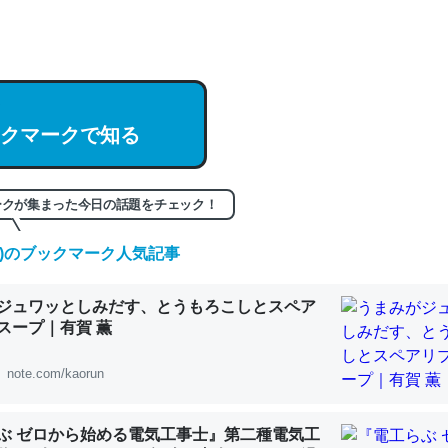
hatGPTの仕組み、特に「トークン」について解説してる記事が少ない
編来た https://isobe324649.hatenablog.com/entry/2023/03/27/
組みと限界についての考察（１） - conceptualization
クマークで知る
ークが集まった今日の話題をチェック！
記事。32768トークンだと英語小説100ページ分くらい。小説でいう「
は回収されないけど、短期記憶というには多い分量。進化すればするほ
(日)のブックマーク人気記事
くなりそう
組みと限界についての考察（１） - conceptualization
ジュワッとしみだす、とうもろこしとスペア
スープ｜有賀 薫
note.com/kaorun
カルシウム少ないのか。知らんかった。調べたらコオロギのカルシウム
ぶ ゼロから始める電気工事士』第二種電気工
分の1程度。