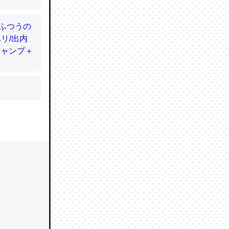
かと画策
るのでこ
的に変化し
う孝行もで
ど、それ
的に変化し