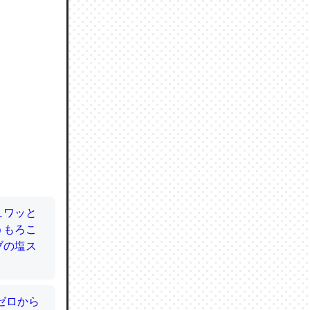
ので貴重
064121
ずっと前
ど分かり
分はエビ