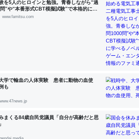
験を5人のヒロインと勉強。青春しながら“過
 :: 【研究発表】昆虫学の大問題＝「昆虫はなぜ海にいないのか」に関する新仮説
00問”や“本番形式CBT模擬試験”で本格的に学
ルゲーム | ゲーム・エンタメ最新情報のファミ
www.famitsu.com
「淡水はカルシウムも酸素も不足してて両方に不利だから両方が拮抗し
って面白い。海にいる鋏角類（カブトガニ・ウミグモ）はカルシウムを
化してる筈だが、酵素が違うのか？
 :: 【研究発表】昆虫学の大問題＝「昆虫はなぜ海にいないのか」に関する新仮説
大学で輸血の人体実験 患者に動物の血使
例も
www.47news.jp
に考えるとカルシウムを大量に使う脊椎動物と貝類は苦労してるんだな
を無くしてナメクジになったり努力してるし。
みまくる84歳自民党議員「自分が高齢だと思
」
 :: 【研究発表】昆虫学の大問題＝「昆虫はなぜ海にいないのか」に関する新仮説
gendai.media