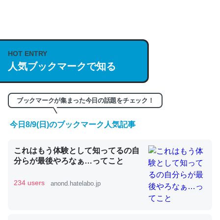
何気にChatGPTの仕組み、特に「トークン」について解
説してる記事が少ないので貴重な良記事。/続編来た
https://isobe324649.hatenablog.com/entry/2023/03/27
HOT ENTRY
人気ブックマークで知る
/064121
─GPTの仕組みと限界についての考察（１） - conceptualization
ブックマークが集まった今日の話題をチェック！
今日8/9(日)のブックマーク人気記事
これは良記事。32768トークンだと英語小説100ページ分
これはもう体験として知ってるの自
くらい。小説でいう「ずっと前の伏線」は回収されないけ
分らが最後やろなぁ…ってこと
ど、短期記憶というには多い分量。進化すればするほど分
かりやすく強くなりそう
234 users
anond.hatelabo.jp
─GPTの仕組みと限界についての考察（１） - conceptualization