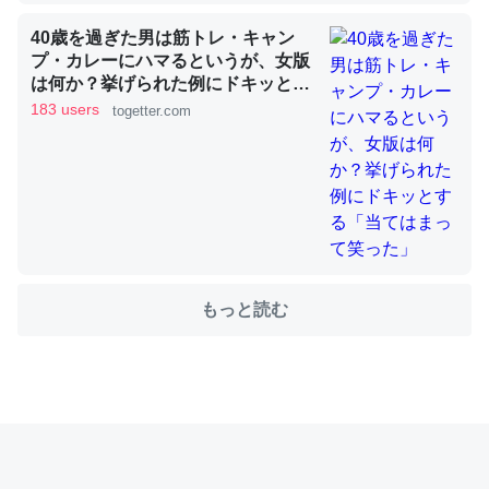
40歳を過ぎた男は筋トレ・キャン
プ・カレーにハマるというが、女版
これを元に考えるとカルシウムを大量に使う脊椎動物と貝
は何か？挙げられた例にドキッとす
類は苦労してるんだな…。腹足類だと殻を無くしてナメク
る「当てはまって笑った」
183 users
togetter.com
ジになったり努力してるし。
─ニュース :: 【研究発表】昆虫学の大問題＝「昆虫はなぜ海にいな
いのか」に関する新仮説
もっと読む
ウチもEchoを実家に置いて４年。でたまに覗いてる。ぼ
ちぼちRingも置こうかと画策中。あと、Googleマップで
位置情報を共有してる。電池残量や充電中かが分かるので
これ見て生きてるなって分かる。
─たまにLINEするくらいだった遠方の父67歳と僕。ITツール導入で
コミュニケーションが劇的に変化した｜tayorini by LIFULL介護