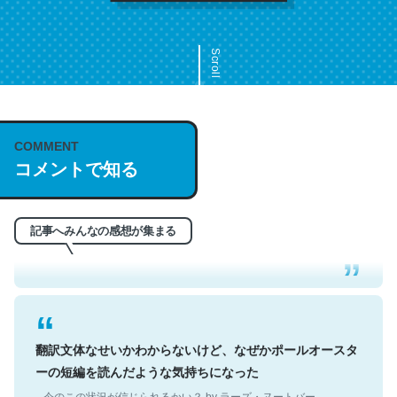
Scroll
COMMENT
これは名文。彼はとてもクレバーなんだろうなと凄く思
コメントで知る
う。英語少しでも読める人は原文もお勧め。自分はこの流
れ好き。Let’s Fucking Go. Then Covid hit. Shit.
─今のこの状況が信じられるかい？ by ラーズ・ヌートバー
記事へみんなの感想が集まる
翻訳文体なせいかわからないけど、なぜかポールオースタ
ーの短編を読んだような気持ちになった
─今のこの状況が信じられるかい？ by ラーズ・ヌートバー