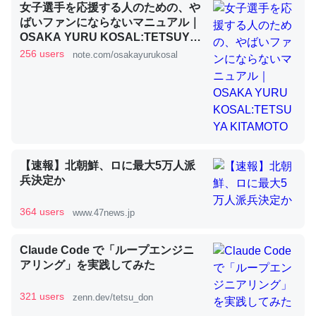
女子選手を応援する人のための、や
ばいファンにならないマニュアル｜
OSAKA YURU KOSAL:TETSUYA
昆虫ってカルシウム少ないのか。知らんかった。調べたら
KITAMOTO
256 users
note.com/osakayurukosal
コオロギのカルシウム分はエビの600分の1程度。
─ニュース :: 【研究発表】昆虫学の大問題＝「昆虫はなぜ海にいな
いのか」に関する新仮説
【速報】北朝鮮、ロに最大5万人派
兵決定か
論文では「淡水はカルシウムも酸素も不足してて両方に不
利だから両方が拮抗してるのでは」とあって面白い。海に
364 users
www.47news.jp
いる鋏角類（カブトガニ・ウミグモ）はカルシウムを使わ
ずキチンを強化してる筈だが、酵素が違うのか？
Claude Code で「ループエンジニ
─ニュース :: 【研究発表】昆虫学の大問題＝「昆虫はなぜ海にいな
アリング」を実践してみた
いのか」に関する新仮説
321 users
zenn.dev/tetsu_don