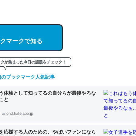
hatGPTの仕組み、特に「トークン」について解説してる記事が少ない
編来た https://isobe324649.hatenablog.com/entry/2023/03/27/
組みと限界についての考察（１） - conceptualization
クマークで知る
記事。32768トークンだと英語小説100ページ分くらい。小説でいう「
ークが集まった今日の話題をチェック！
は回収されないけど、短期記憶というには多い分量。進化すればするほ
くなりそう
(日)のブックマーク人気記事
組みと限界についての考察（１） - conceptualization
う体験として知ってるの自分らが最後やろな
こと
anond.hatelabo.jp
カルシウム少ないのか。知らんかった。調べたらコオロギのカルシウム
分の1程度。
を応援する人のための、やばいファンになら