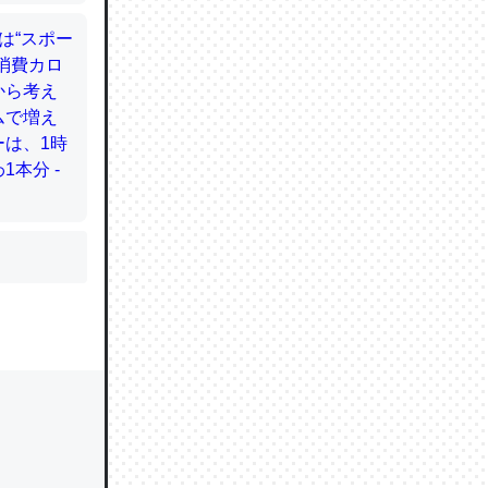
かと画策
るのでこ
的に変化し
う孝行もで
ど、それ
的に変化し