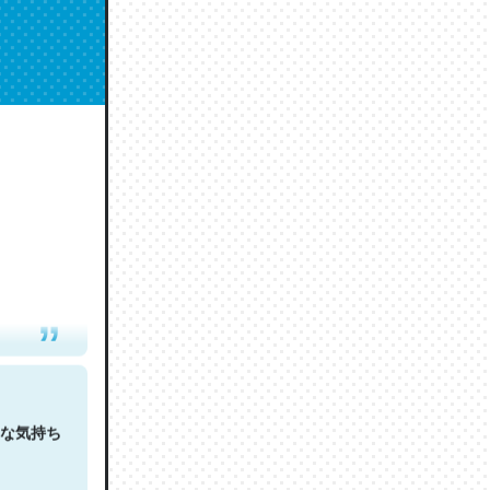
人は原文
な気持ち