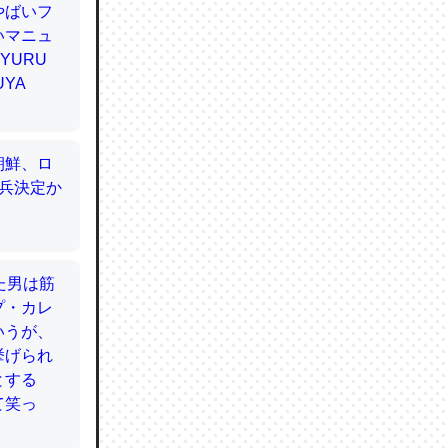
てるので
使わずキ
…。腹足