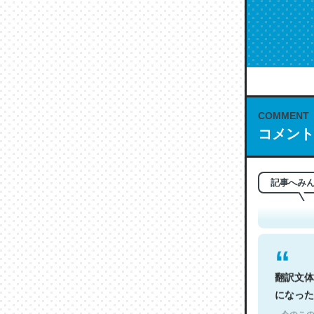
COMMENT
コメント
これは名
もお勧め。自
─今のこの
記事へみ
翻訳文体
になった
─今のこの