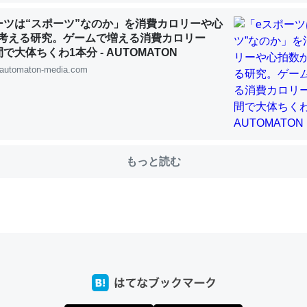
ーツは“スポーツ”なのか」を消費カロリーや心
考える研究。ゲームで増える消費カロリー
で大体ちくわ1本分 - AUTOMATON
choを実家に置いて４年。でたまに覗いてる。ぼちぼちRingも置こう
automaton-media.com
、Googleマップで位置情報を共有してる。電池残量や充電中かが分か
きてるなって分かる。
INEするくらいだった遠方の父67歳と僕。ITツール導入でコミュニケーションが劇
ni by LIFULL介護
もっと読む
じ理由でEcho Show 8を設定中でした。PrimeとかSpotifyを支払
生で親と会える残り時間を日数にすると1週間とかの人が多いそうだけ
00倍以上に伸ばす効果があるはず……
INEするくらいだった遠方の父67歳と僕。ITツール導入でコミュニケーションが劇
ni by LIFULL介護