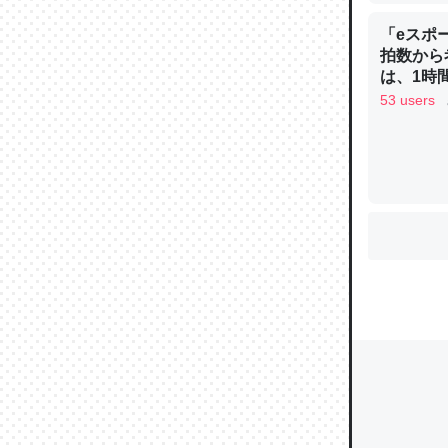
「eスポ
拍数から
は、1時間
ウチもE
53 users
中。あと
れ見て生
─たまにL
た｜tayori
ちょうど同
きる。一
を実質1
─たまにL
た｜tayori