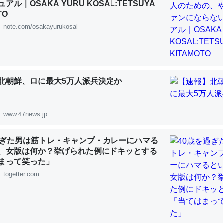
アル｜OSAKA YURU KOSAL:TETSUYA
 :: 【研究発表】昆虫学の大問題＝「昆虫はなぜ海にいないのか」に関する新仮説
TO
note.com/osakayurukosal
「淡水はカルシウムも酸素も不足してて両方に不利だから両方が拮抗し
北朝鮮、ロに最大5万人派兵決定か
って面白い。海にいる鋏角類（カブトガニ・ウミグモ）はカルシウムを
化してる筈だが、酵素が違うのか？
 :: 【研究発表】昆虫学の大問題＝「昆虫はなぜ海にいないのか」に関する新仮説
www.47news.jp
過ぎた男は筋トレ・キャンプ・カレーにハマる
、女版は何か？挙げられた例にドキッとする
まって笑った」
に考えるとカルシウムを大量に使う脊椎動物と貝類は苦労してるんだな
togetter.com
を無くしてナメクジになったり努力してるし。
 :: 【研究発表】昆虫学の大問題＝「昆虫はなぜ海にいないのか」に関する新仮説