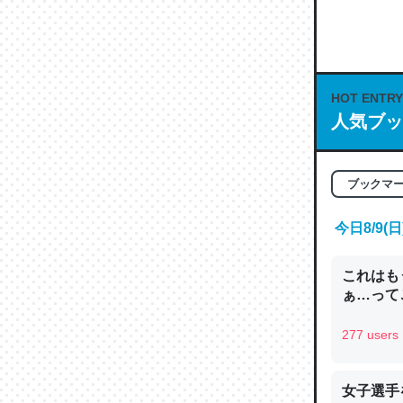
何気にC
な良記事。/続
─GPTの仕
HOT ENTRY
人気ブッ
これは良
ブックマ
の伏線」
やすく強
今日8/9
─GPTの仕
これはも
ぁ…って
277 users
昆虫って
の600
女子選手