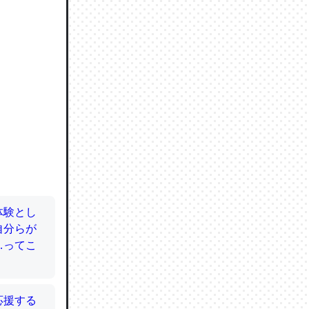
ので貴重
064121
ずっと前
ど分かり
分はエビ