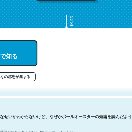
Scroll
で知る
文。彼はとてもクレバーなんだろうなと凄く思う。英語少しでも読める
分はこの流れ好き。Let’s Fucking Go. Then Covid hit. Shit.
状況が信じられるかい？ by ラーズ・ヌートバー
んなの感想が集まる
なせいかわからないけど、なぜかポールオースターの短編を読んだよう
状況が信じられるかい？ by ラーズ・ヌートバー