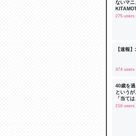
ないマニュ
─ニュース
KITAMO
275 users
論文では
【速報】
は」とあ
チンを強
─ニュース
374 users
40歳を
というが
「当ては
これを元
216 users
類だと殻
─ニュース