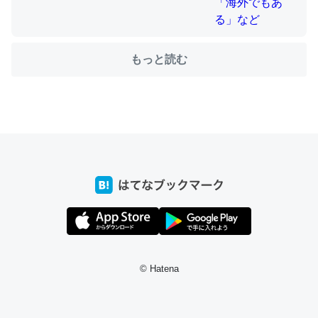
ちょうど同じ理由でEcho Show 8を設定中でした。Prime
もっと読む
とかSpotifyを支払う孝行もできる。一生で親と会える残
り時間を日数にすると1週間とかの人が多いそうだけど、
それを実質100倍以上に伸ばす効果があるはず……
─たまにLINEするくらいだった遠方の父67歳と僕。ITツール導入で
コミュニケーションが劇的に変化した｜tayorini by LIFULL介護
私も3年前ぐらいに祖母の家に設置した。ポケットWifiみ
たいなのでネット環境作ったけどAlexaしか使わないので
回線代ほとんどかからないですよ。参考：
© Hatena
https://toyoshi.hatenablog.com/entry/2019/05/15/1805
34