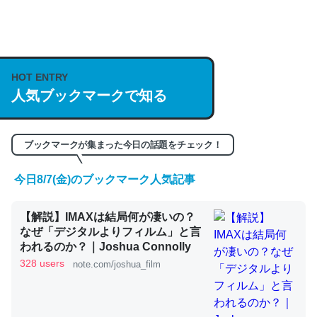
何気にChatGPTの仕組み、特に「トークン」について解
説してる記事が少ないので貴重な良記事。/続編来た
https://isobe324649.hatenablog.com/entry/2023/03/27
HOT ENTRY
/064121
人気ブックマークで知る
─GPTの仕組みと限界についての考察（１） - conceptualization
ブックマークが集まった今日の話題をチェック！
今日8/7(金)のブックマーク人気記事
これは良記事。32768トークンだと英語小説100ページ分
【解説】IMAXは結局何が凄いの？
くらい。小説でいう「ずっと前の伏線」は回収されないけ
なぜ「デジタルよりフィルム」と言
ど、短期記憶というには多い分量。進化すればするほど分
われるのか？｜Joshua Connolly
かりやすく強くなりそう
328 users
note.com/joshua_film
─GPTの仕組みと限界についての考察（１） - conceptualization