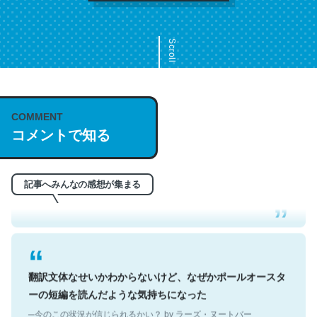
Scroll
COMMENT
これは名文。彼はとてもクレバーなんだろうなと凄く思
コメントで知る
う。英語少しでも読める人は原文もお勧め。自分はこの流
れ好き。Let’s Fucking Go. Then Covid hit. Shit.
─今のこの状況が信じられるかい？ by ラーズ・ヌートバー
記事へみんなの感想が集まる
翻訳文体なせいかわからないけど、なぜかポールオースタ
ーの短編を読んだような気持ちになった
─今のこの状況が信じられるかい？ by ラーズ・ヌートバー