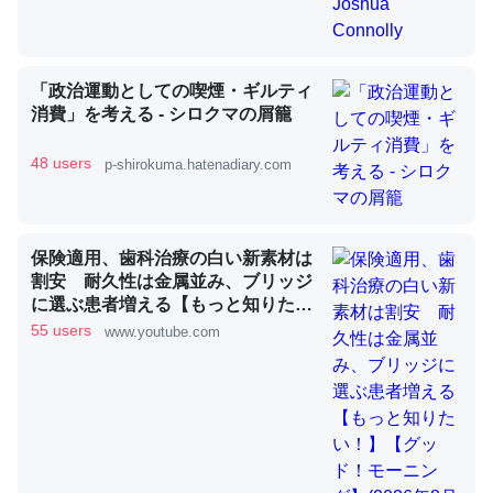
昆虫ってカルシウム少ないのか。知らんかった。調べたら
「政治運動としての喫煙・ギルティ
コオロギのカルシウム分はエビの600分の1程度。
消費」を考える - シロクマの屑籠
─ニュース :: 【研究発表】昆虫学の大問題＝「昆虫はなぜ海にいな
いのか」に関する新仮説
48 users
p-shirokuma.hatenadiary.com
保険適用、歯科治療の白い新素材は
割安 耐久性は金属並み、ブリッジ
論文では「淡水はカルシウムも酸素も不足してて両方に不
に選ぶ患者増える【もっと知りた
利だから両方が拮抗してるのでは」とあって面白い。海に
い！】【グッド！モーニング】
55 users
www.youtube.com
いる鋏角類（カブトガニ・ウミグモ）はカルシウムを使わ
(2026年8月3日)
ずキチンを強化してる筈だが、酵素が違うのか？
─ニュース :: 【研究発表】昆虫学の大問題＝「昆虫はなぜ海にいな
いのか」に関する新仮説