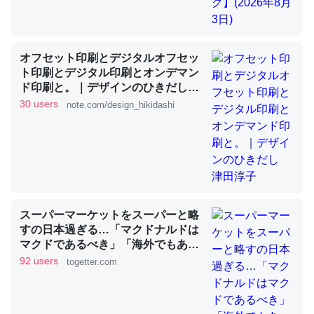
これを元に考えるとカルシウムを大量に使う脊椎動物と貝
オフセット印刷とデジタルオフセッ
類は苦労してるんだな…。腹足類だと殻を無くしてナメク
ト印刷とデジタル印刷とオンデマン
ジになったり努力してるし。
ド印刷と。｜デザインのひきだし
─ニュース :: 【研究発表】昆虫学の大問題＝「昆虫はなぜ海にいな
津田淳子
30 users
note.com/design_hikidashi
いのか」に関する新仮説
ウチもEchoを実家に置いて４年。でたまに覗いてる。ぼ
スーパーマーケットをスーパーと略
ちぼちRingも置こうかと画策中。あと、Googleマップで
すの日本過ぎる…「マクドナルドは
位置情報を共有してる。電池残量や充電中かが分かるので
マクドであるべき」「海外でもあ
これ見て生きてるなって分かる。
る」など
92 users
togetter.com
─たまにLINEするくらいだった遠方の父67歳と僕。ITツール導入で
コミュニケーションが劇的に変化した｜tayorini by LIFULL介護