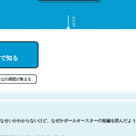
Scroll
で知る
文。彼はとてもクレバーなんだろうなと凄く思う。英語少しでも読める
分はこの流れ好き。Let’s Fucking Go. Then Covid hit. Shit.
状況が信じられるかい？ by ラーズ・ヌートバー
んなの感想が集まる
なせいかわからないけど、なぜかポールオースターの短編を読んだよう
状況が信じられるかい？ by ラーズ・ヌートバー