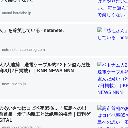
 :: 【研究発表】昆虫学の大問題＝「昆虫はなぜ海にいないのか」に関する新仮説
anond.hatelabo.jp
」を冷笑している - netenete.
「淡水はカルシウムも酸素も不足してて両方に不利だから両方が拮抗し
って面白い。海にいる鋏角類（カブトガニ・ウミグモ）はカルシウムを
nete-nete.hatenablog.com
化してる筈だが、酵素が違うのか？
 :: 【研究発表】昆虫学の大問題＝「昆虫はなぜ海にいないのか」に関する新仮説
人2人逮捕 送電ケーブル約2.2トン盗んだ疑
6年8月7日掲載）｜KNB NEWS NNN
news.ntv.co.jp
に考えるとカルシウムを大量に使う脊椎動物と貝類は苦労してるんだな
を無くしてナメクジになったり努力してるし。
のあいさつはコピペ率85％…「広島への思
前首相・愛子内親王とは絶望的格差｜日刊ゲ
 :: 【研究発表】昆虫学の大問題＝「昆虫はなぜ海にいないのか」に関する新仮説
ITAL
www.nikkan-gendai.com