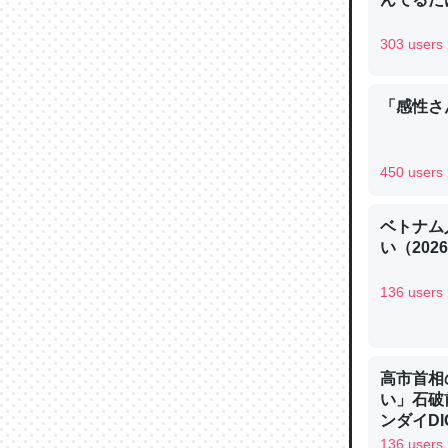
─ニュース
303 users
「感性さん
論文では
は」とあ
450 users
チンを強
─ニュース
ベトナム
い（202
136 users
これを元
類だと殻
高市首相
い」石破
─ニュース
ンダイDIG
136 users