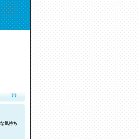
人は原文
な気持ち