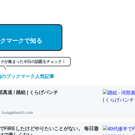
hatGPTの仕組み、特に「トークン」について解説してる記事が少ない
編来た https://isobe324649.hatenablog.com/entry/2023/03/27/
組みと限界についての考察（１） - conceptualization
クマークで知る
記事。32768トークンだと英語小説100ページ分くらい。小説でいう「
ークが集まった今日の話題をチェック！
は回収されないけど、短期記憶というには多い分量。進化すればするほ
(金)のブックマーク人気記事
くなりそう
組みと限界についての考察（１） - conceptualization
河部真道 / 踏絵 | くらげバンチ
kuragebunch.com
カルシウム少ないのか。知らんかった。調べたらコオロギのカルシウム
半でFIREしたけどやりたいことがない。 毎日遊
分の1程度。
けで楽しくない..