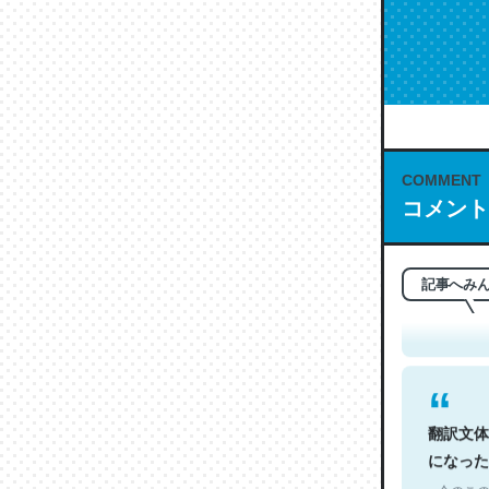
COMMENT
コメント
これは名
もお勧め。自
─今のこの
記事へみ
翻訳文体
になった
─今のこの