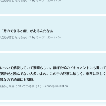
「努力できる才能」があるんだなあ
状況が信じられるかい？ by ラーズ・ヌートバー
について解説していて素晴らしい。ほぼ公式のドキュメントにも書いて
英語だと読んでない人多いよね。この手の記事に珍しく、非常に正しく
説なので続編にも期待。
組みと限界についての考察（１） - conceptualization