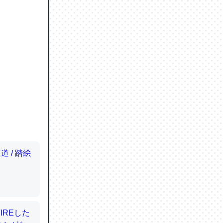
ので貴重
064121
ずっと前
ど分かり
分はエビ