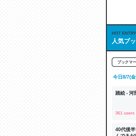
何気にC
な良記事。/続
─GPTの仕
HOT ENTRY
人気ブッ
これは良
ブックマ
の伏線」
今日8/7
やすく強
─GPTの仕
踏絵 - 
361 users
昆虫って
40代後
の600
んでるだ