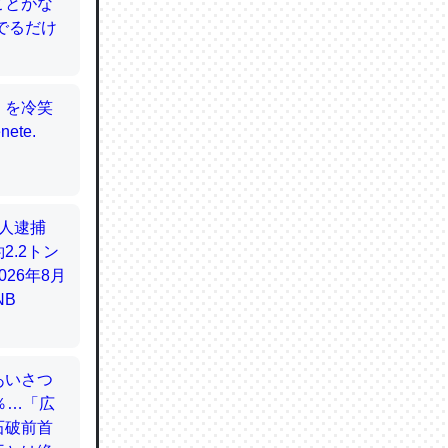
てるので
使わずキ
…。腹足