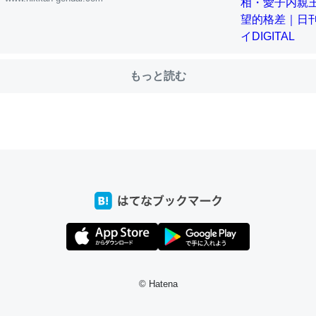
choを実家に置いて４年。でたまに覗いてる。ぼちぼちRingも置こう
もっと読む
、Googleマップで位置情報を共有してる。電池残量や充電中かが分か
きてるなって分かる。
INEするくらいだった遠方の父67歳と僕。ITツール導入でコミュニケーションが劇
ni by LIFULL介護
じ理由でEcho Show 8を設定中でした。PrimeとかSpotifyを支払
生で親と会える残り時間を日数にすると1週間とかの人が多いそうだけ
00倍以上に伸ばす効果があるはず……
INEするくらいだった遠方の父67歳と僕。ITツール導入でコミュニケーションが劇
ni by LIFULL介護
© Hatena