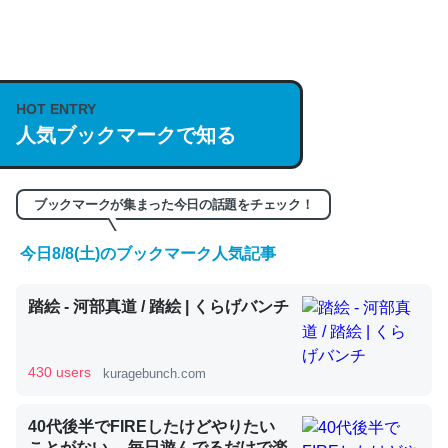
何気にChatGPTの仕組み、特に「トークン」について解
説してる記事が少ないので貴重な良記事。/続編来た
https://isobe324649.hatenablog.com/entry/2023/03/27
HOT ENTRY
/064121
人気ブックマークで知る
─GPTの仕組みと限界についての考察（１） - conceptualization
ブックマークが集まった今日の話題をチェック！
今日8/8(土)のブックマーク人気記事
これは良記事。32768トークンだと英語小説100ページ分
くらい。小説でいう「ずっと前の伏線」は回収されないけ
踏絵 - 河部真道 / 踏絵 | くらげバンチ
ど、短期記憶というには多い分量。進化すればするほど分
かりやすく強くなりそう
430 users
kuragebunch.com
─GPTの仕組みと限界についての考察（１） - conceptualization
40代後半でFIREしたけどやりたい
ことがない。 毎日遊んでるだけで楽