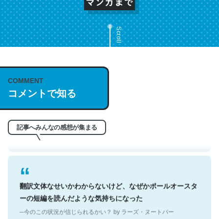
Scroll
COMMENT
これは名文。彼はとてもクレバーなんだろうなと凄く思
コメントで知る
う。英語少しでも読める人は原文もお勧め。自分はこの流
れ好き。Let’s Fucking Go. Then Covid hit. Shit.
─今のこの状況が信じられるかい？ by ラーズ・ヌートバー
記事へみんなの感想が集まる
翻訳文体なせいかわからないけど、なぜかポールオースタ
ーの短編を読んだような気持ちになった
─今のこの状況が信じられるかい？ by ラーズ・ヌートバー