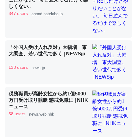
しくない..
347 users
anond.hatelabo.jp
昆虫ってカルシウム少ないのか。知らんかった。調べたら
コオロギのカルシウム分はエビの600分の1程度。
─ニュース :: 【研究発表】昆虫学の大問題＝「昆虫はなぜ海にいな
いのか」に関する新仮説
「外国人受け入れ反対」大幅増 東
大調査、若い世代で多く | NEWSjp
133 users
news.jp
論文では「淡水はカルシウムも酸素も不足してて両方に不
利だから両方が拮抗してるのでは」とあって面白い。海に
いる鋏角類（カブトガニ・ウミグモ）はカルシウムを使わ
税務職員が高齢女性から約1億5000
万円受け取り競艇 懲戒免職に | NHK
ずキチンを強化してる筈だが、酵素が違うのか？
ニュース
─ニュース :: 【研究発表】昆虫学の大問題＝「昆虫はなぜ海にいな
58 users
いのか」に関する新仮説
news.web.nhk