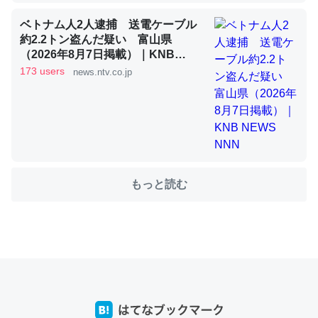
ベトナム人2人逮捕 送電ケーブル
これを元に考えるとカルシウムを大量に使う脊椎動物と貝
約2.2トン盗んだ疑い 富山県
（2026年8月7日掲載）｜KNB
類は苦労してるんだな…。腹足類だと殻を無くしてナメク
NEWS NNN
173 users
news.ntv.co.jp
ジになったり努力してるし。
─ニュース :: 【研究発表】昆虫学の大問題＝「昆虫はなぜ海にいな
いのか」に関する新仮説
もっと読む
ウチもEchoを実家に置いて４年。でたまに覗いてる。ぼ
ちぼちRingも置こうかと画策中。あと、Googleマップで
位置情報を共有してる。電池残量や充電中かが分かるので
これ見て生きてるなって分かる。
─たまにLINEするくらいだった遠方の父67歳と僕。ITツール導入で
コミュニケーションが劇的に変化した｜tayorini by LIFULL介護