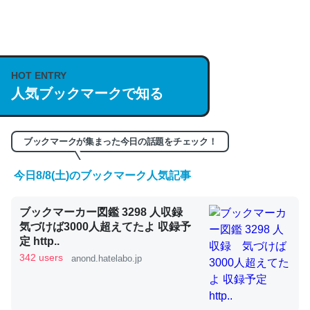
何気にChatGPTの仕組み、特に「トークン」について解
説してる記事が少ないので貴重な良記事。/続編来た
HOT ENTRY
https://isobe324649.hatenablog.com/entry/2023/03/27
人気ブックマークで知る
/064121
─GPTの仕組みと限界についての考察（１） - conceptualization
ブックマークが集まった今日の話題をチェック！
今日8/8(土)のブックマーク人気記事
これは良記事。32768トークンだと英語小説100ページ分
ブックマーカー図鑑 3298 人収録
くらい。小説でいう「ずっと前の伏線」は回収されないけ
気づけば3000人超えてたよ 収録予
ど、短期記憶というには多い分量。進化すればするほど分
定 http..
かりやすく強くなりそう
342 users
anond.hatelabo.jp
─GPTの仕組みと限界についての考察（１） - conceptualization