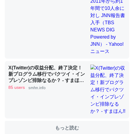
これを元に考えるとカルシウムを大量に使う脊椎動物と貝
類は苦労してるんだな…。腹足類だと殻を無くしてナメク
ジになったり努力してるし。
─ニュース :: 【研究発表】昆虫学の大問題＝「昆虫はなぜ海にいな
いのか」に関する新仮説
X(Twitter)の収益分配、終了決定！
新プログラム移行でパクツイ・イン
プレゾンビ排除なるか？ - すまほ
ウチもEchoを実家に置いて４年。でたまに覗いてる。ぼ
ん!!
85 users
smhn.info
ちぼちRingも置こうかと画策中。あと、Googleマップで
位置情報を共有してる。電池残量や充電中かが分かるので
これ見て生きてるなって分かる。
─たまにLINEするくらいだった遠方の父67歳と僕。ITツール導入で
コミュニケーションが劇的に変化した｜tayorini by LIFULL介護
もっと読む