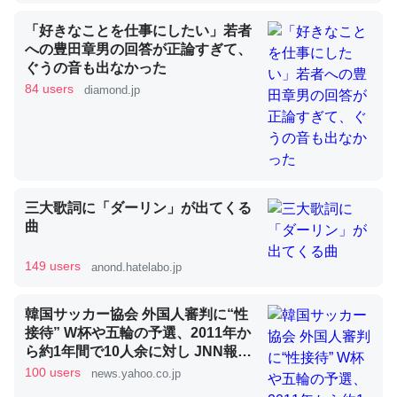
「好きなことを仕事にしたい」若者
への豊田章男の回答が正論すぎて、
昆虫ってカルシウム少ないのか。知らんかった。調べたら
ぐうの音も出なかった
コオロギのカルシウム分はエビの600分の1程度。
84 users
diamond.jp
─ニュース :: 【研究発表】昆虫学の大問題＝「昆虫はなぜ海にいな
いのか」に関する新仮説
三大歌詞に「ダーリン」が出てくる
曲
論文では「淡水はカルシウムも酸素も不足してて両方に不
利だから両方が拮抗してるのでは」とあって面白い。海に
149 users
anond.hatelabo.jp
いる鋏角類（カブトガニ・ウミグモ）はカルシウムを使わ
ずキチンを強化してる筈だが、酵素が違うのか？
韓国サッカー協会 外国人審判に“性
─ニュース :: 【研究発表】昆虫学の大問題＝「昆虫はなぜ海にいな
接待” W杯や五輪の予選、2011年か
いのか」に関する新仮説
ら約1年間で10人余に対し JNN報告
書入手（TBS NEWS DIG Powered
100 users
news.yahoo.co.jp
by JNN） - Yahoo!ニュース