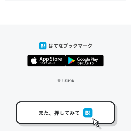
ちょうど同じ理由でEcho Show 8を設定中でした。Prime
とかSpotifyを支払う孝行もできる。一生で親と会える残
り時間を日数にすると1週間とかの人が多いそうだけど、
それを実質100倍以上に伸ばす効果があるはず……
─たまにLINEするくらいだった遠方の父67歳と僕。ITツール導入で
コミュニケーションが劇的に変化した｜tayorini by LIFULL介護
© Hatena
私も3年前ぐらいに祖母の家に設置した。ポケットWifiみ
たいなのでネット環境作ったけどAlexaしか使わないので
回線代ほとんどかからないですよ。参考：
https://toyoshi.hatenablog.com/entry/2019/05/15/1805
34