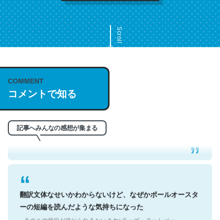
Scroll
COMMENT
これは名文。彼はとてもクレバーなんだろうなと凄く思
コメントで知る
う。英語少しでも読める人は原文もお勧め。自分はこの流
れ好き。Let’s Fucking Go. Then Covid hit. Shit.
─今のこの状況が信じられるかい？ by ラーズ・ヌートバー
記事へみんなの感想が集まる
翻訳文体なせいかわからないけど、なぜかポールオースタ
ーの短編を読んだような気持ちになった
─今のこの状況が信じられるかい？ by ラーズ・ヌートバー