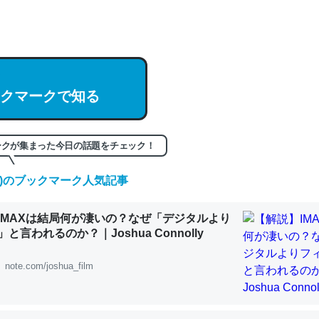
hatGPTの仕組み、特に「トークン」について解説してる記事が少ない
編来た https://isobe324649.hatenablog.com/entry/2023/03/27/
組みと限界についての考察（１） - conceptualization
クマークで知る
記事。32768トークンだと英語小説100ページ分くらい。小説でいう「
ークが集まった今日の話題をチェック！
は回収されないけど、短期記憶というには多い分量。進化すればするほ
(金)のブックマーク人気記事
くなりそう
組みと限界についての考察（１） - conceptualization
IMAXは結局何が凄いの？なぜ「デジタルより
と言われるのか？｜Joshua Connolly
note.com/joshua_film
カルシウム少ないのか。知らんかった。調べたらコオロギのカルシウム
分の1程度。