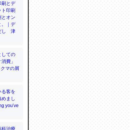
てるので
使わずキ
…。腹足