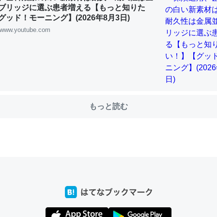
ブリッジに選ぶ患者増える【もっと知りた
ッド！モーニング】(2026年8月3日)
www.youtube.com
choを実家に置いて４年。でたまに覗いてる。ぼちぼちRingも置こう
、Googleマップで位置情報を共有してる。電池残量や充電中かが分か
きてるなって分かる。
INEするくらいだった遠方の父67歳と僕。ITツール導入でコミュニケーションが劇
ni by LIFULL介護
もっと読む
じ理由でEcho Show 8を設定中でした。PrimeとかSpotifyを支払
生で親と会える残り時間を日数にすると1週間とかの人が多いそうだけ
00倍以上に伸ばす効果があるはず……
INEするくらいだった遠方の父67歳と僕。ITツール導入でコミュニケーションが劇
ni by LIFULL介護