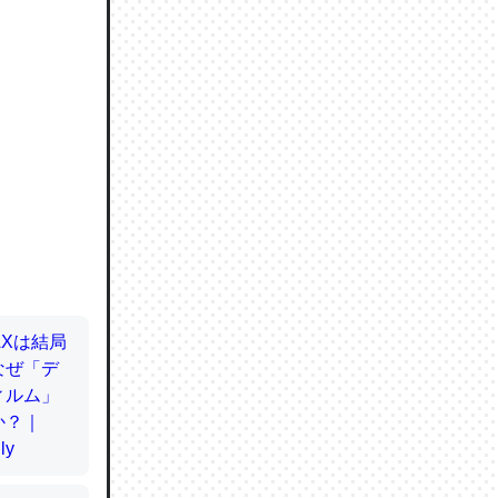
ので貴重
064121
ずっと前
ど分かり
分はエビ