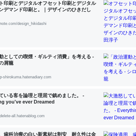
ト印刷とデジタルオフセット印刷とデジタル
 :: 【研究発表】昆虫学の大問題＝「昆虫はなぜ海にいないのか」に関する新仮説
ンデマンド印刷と。｜デザインのひきだし
note.com/design_hikidashi
「淡水はカルシウムも酸素も不足してて両方に不利だから両方が拮抗し
って面白い。海にいる鋏角類（カブトガニ・ウミグモ）はカルシウムを
動としての喫煙・ギルティ消費」を考える -
化してる筈だが、酵素が違うのか？
の屑籠
 :: 【研究発表】昆虫学の大問題＝「昆虫はなぜ海にいないのか」に関する新仮説
p-shirokuma.hatenadiary.com
ている客を論理と理屈で鎮めました。 -
ng you've ever Dreamed
に考えるとカルシウムを大量に使う脊椎動物と貝類は苦労してるんだな
を無くしてナメクジになったり努力してるし。
delete-all.hatenablog.com
 :: 【研究発表】昆虫学の大問題＝「昆虫はなぜ海にいないのか」に関する新仮説
、歯科治療の白い新素材は割安 耐久性は金