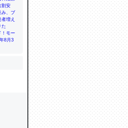
かと画策
るのでこ
的に変化し
う孝行もで
ど、それ
的に変化し