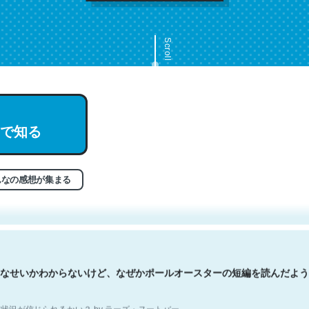
Scroll
で知る
文。彼はとてもクレバーなんだろうなと凄く思う。英語少しでも読める
分はこの流れ好き。Let’s Fucking Go. Then Covid hit. Shit.
状況が信じられるかい？ by ラーズ・ヌートバー
んなの感想が集まる
なせいかわからないけど、なぜかポールオースターの短編を読んだよう
状況が信じられるかい？ by ラーズ・ヌートバー