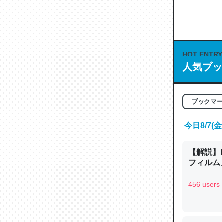
何気にC
な良記事。/続
─GPTの仕
HOT ENTRY
人気ブッ
これは良
ブックマ
の伏線」
今日8/7
やすく強
─GPTの仕
【解説】
フィルム」
456 users
昆虫って
の600