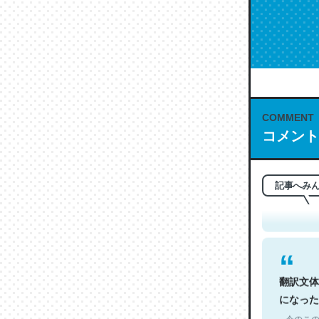
COMMENT
コメント
これは名
もお勧め。自
─今のこの
記事へみ
翻訳文体
になった
─今のこの