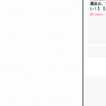
属並み、
い！】【グ
96 users
ウチもE
中。あと
れ見て生
─たまにL
た｜tayori
ちょうど同
きる。一
を実質1
─たまにL
た｜tayori