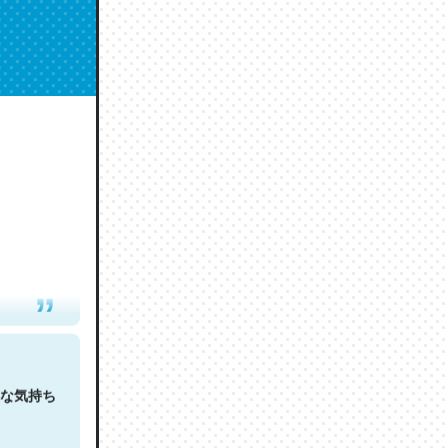
人は原文
な気持ち