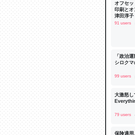
オフセッ
─ニュース
印刷とオ
津田淳子
91 users
論文では
は」とあ
「政治運
チンを強
シロクマ
─ニュース
99 users
大激怒し
Everythi
これを元
類だと殻
79 users
─ニュース
保険適用