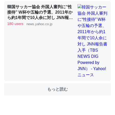
韓国サッカー協会 外国人審判に“性
接待” W杯や五輪の予選、2011年か
これを元に考えるとカルシウムを大量に使う脊椎動物と貝
ら約1年間で10人余に対し JNN報告
書入手（TBS NEWS DIG Powered
180 users
類は苦労してるんだな…。腹足類だと殻を無くしてナメク
news.yahoo.co.jp
by JNN） - Yahoo!ニュース
ジになったり努力してるし。
─ニュース :: 【研究発表】昆虫学の大問題＝「昆虫はなぜ海にいな
いのか」に関する新仮説
ウチもEchoを実家に置いて４年。でたまに覗いてる。ぼ
ちぼちRingも置こうかと画策中。あと、Googleマップで
位置情報を共有してる。電池残量や充電中かが分かるので
もっと読む
これ見て生きてるなって分かる。
─たまにLINEするくらいだった遠方の父67歳と僕。ITツール導入で
コミュニケーションが劇的に変化した｜tayorini by LIFULL介護