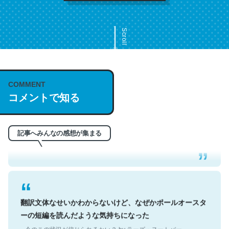
Scroll
COMMENT
これは名文。彼はとてもクレバーなんだろうなと凄く思
コメントで知る
う。英語少しでも読める人は原文もお勧め。自分はこの流
れ好き。Let’s Fucking Go. Then Covid hit. Shit.
─今のこの状況が信じられるかい？ by ラーズ・ヌートバー
記事へみんなの感想が集まる
翻訳文体なせいかわからないけど、なぜかポールオースタ
ーの短編を読んだような気持ちになった
─今のこの状況が信じられるかい？ by ラーズ・ヌートバー