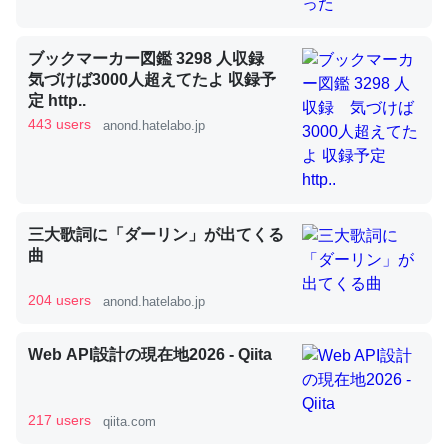
ブックマーカー図鑑 3298 人収録
昆虫ってカルシウム少ないのか。知らんかった。調べたら
気づけば3000人超えてたよ 収録予
コオロギのカルシウム分はエビの600分の1程度。
定 http..
443 users
anond.hatelabo.jp
─ニュース :: 【研究発表】昆虫学の大問題＝「昆虫はなぜ海にいな
いのか」に関する新仮説
三大歌詞に「ダーリン」が出てくる
曲
論文では「淡水はカルシウムも酸素も不足してて両方に不
利だから両方が拮抗してるのでは」とあって面白い。海に
204 users
anond.hatelabo.jp
いる鋏角類（カブトガニ・ウミグモ）はカルシウムを使わ
ずキチンを強化してる筈だが、酵素が違うのか？
Web API設計の現在地2026 - Qiita
─ニュース :: 【研究発表】昆虫学の大問題＝「昆虫はなぜ海にいな
いのか」に関する新仮説
217 users
qiita.com