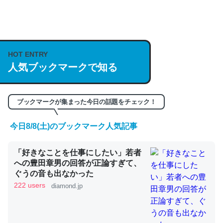
何気にChatGPTの仕組み、特に「トークン」について解
説してる記事が少ないので貴重な良記事。/続編来た
HOT ENTRY
https://isobe324649.hatenablog.com/entry/2023/03/27
人気ブックマークで知る
/064121
─GPTの仕組みと限界についての考察（１） - conceptualization
ブックマークが集まった今日の話題をチェック！
今日8/8(土)のブックマーク人気記事
これは良記事。32768トークンだと英語小説100ページ分
「好きなことを仕事にしたい」若者
くらい。小説でいう「ずっと前の伏線」は回収されないけ
への豊田章男の回答が正論すぎて、
ど、短期記憶というには多い分量。進化すればするほど分
ぐうの音も出なかった
かりやすく強くなりそう
222 users
diamond.jp
─GPTの仕組みと限界についての考察（１） - conceptualization