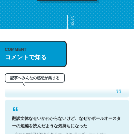
Scroll
COMMENT
これは名文。彼はとてもクレバーなんだろうなと凄く思
コメントで知る
う。英語少しでも読める人は原文もお勧め。自分はこの流
れ好き。Let’s Fucking Go. Then Covid hit. Shit.
─今のこの状況が信じられるかい？ by ラーズ・ヌートバー
記事へみんなの感想が集まる
翻訳文体なせいかわからないけど、なぜかポールオースタ
ーの短編を読んだような気持ちになった
─今のこの状況が信じられるかい？ by ラーズ・ヌートバー