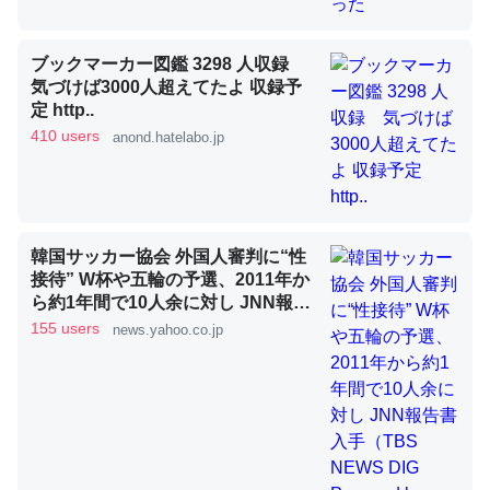
ブックマーカー図鑑 3298 人収録
昆虫ってカルシウム少ないのか。知らんかった。調べたら
気づけば3000人超えてたよ 収録予
コオロギのカルシウム分はエビの600分の1程度。
定 http..
410 users
anond.hatelabo.jp
─ニュース :: 【研究発表】昆虫学の大問題＝「昆虫はなぜ海にいな
いのか」に関する新仮説
韓国サッカー協会 外国人審判に“性
接待” W杯や五輪の予選、2011年か
論文では「淡水はカルシウムも酸素も不足してて両方に不
ら約1年間で10人余に対し JNN報告
利だから両方が拮抗してるのでは」とあって面白い。海に
書入手（TBS NEWS DIG Powered
155 users
news.yahoo.co.jp
by JNN） - Yahoo!ニュース
いる鋏角類（カブトガニ・ウミグモ）はカルシウムを使わ
ずキチンを強化してる筈だが、酵素が違うのか？
─ニュース :: 【研究発表】昆虫学の大問題＝「昆虫はなぜ海にいな
いのか」に関する新仮説