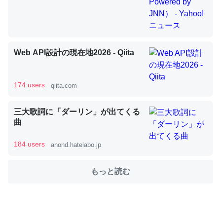
これを元に考えるとカルシウムを大量に使う脊椎動物と貝
類は苦労してるんだな…。腹足類だと殻を無くしてナメク
Web API設計の現在地2026 - Qiita
ジになったり努力してるし。
─ニュース :: 【研究発表】昆虫学の大問題＝「昆虫はなぜ海にいな
いのか」に関する新仮説
174 users
qiita.com
三大歌詞に「ダーリン」が出てくる
曲
ウチもEchoを実家に置いて４年。でたまに覗いてる。ぼ
184 users
anond.hatelabo.jp
ちぼちRingも置こうかと画策中。あと、Googleマップで
位置情報を共有してる。電池残量や充電中かが分かるので
もっと読む
これ見て生きてるなって分かる。
─たまにLINEするくらいだった遠方の父67歳と僕。ITツール導入で
コミュニケーションが劇的に変化した｜tayorini by LIFULL介護