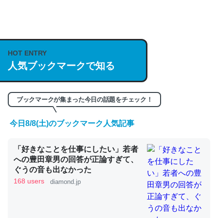
何気にChatGPTの仕組み、特に「トークン」について解
説してる記事が少ないので貴重な良記事。/続編来た
https://isobe324649.hatenablog.com/entry/2023/03/27
HOT ENTRY
人気ブックマークで知る
/064121
─GPTの仕組みと限界についての考察（１） - conceptualization
ブックマークが集まった今日の話題をチェック！
今日8/8(土)のブックマーク人気記事
これは良記事。32768トークンだと英語小説100ページ分
「好きなことを仕事にしたい」若者
くらい。小説でいう「ずっと前の伏線」は回収されないけ
への豊田章男の回答が正論すぎて、
ど、短期記憶というには多い分量。進化すればするほど分
ぐうの音も出なかった
かりやすく強くなりそう
168 users
diamond.jp
─GPTの仕組みと限界についての考察（１） - conceptualization