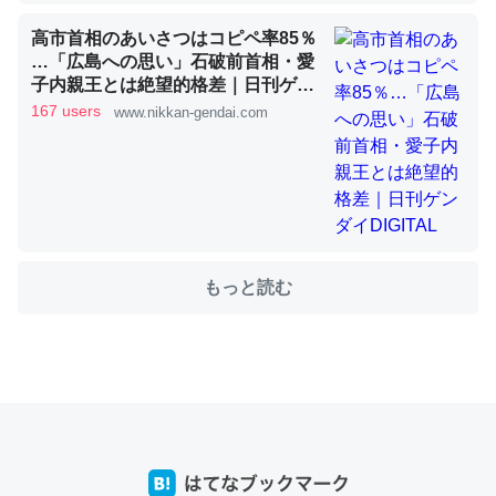
高市首相のあいさつはコピペ率85％
これを元に考えるとカルシウムを大量に使う脊椎動物と貝
…「広島への思い」石破前首相・愛
子内親王とは絶望的格差｜日刊ゲン
類は苦労してるんだな…。腹足類だと殻を無くしてナメク
ダイDIGITAL
167 users
www.nikkan-gendai.com
ジになったり努力してるし。
─ニュース :: 【研究発表】昆虫学の大問題＝「昆虫はなぜ海にいな
いのか」に関する新仮説
もっと読む
ウチもEchoを実家に置いて４年。でたまに覗いてる。ぼ
ちぼちRingも置こうかと画策中。あと、Googleマップで
位置情報を共有してる。電池残量や充電中かが分かるので
これ見て生きてるなって分かる。
─たまにLINEするくらいだった遠方の父67歳と僕。ITツール導入で
コミュニケーションが劇的に変化した｜tayorini by LIFULL介護