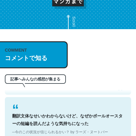
Scroll
COMMENT
これは名文。彼はとてもクレバーなんだろうなと凄く思
コメントで知る
う。英語少しでも読める人は原文もお勧め。自分はこの流
れ好き。Let’s Fucking Go. Then Covid hit. Shit.
─今のこの状況が信じられるかい？ by ラーズ・ヌートバー
記事へみんなの感想が集まる
翻訳文体なせいかわからないけど、なぜかポールオースタ
ーの短編を読んだような気持ちになった
─今のこの状況が信じられるかい？ by ラーズ・ヌートバー