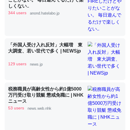
しくない..
344 users
anond.hatelabo.jp
昆虫ってカルシウム少ないのか。知らんかった。調べたら
コオロギのカルシウム分はエビの600分の1程度。
─ニュース :: 【研究発表】昆虫学の大問題＝「昆虫はなぜ海にいな
いのか」に関する新仮説
「外国人受け入れ反対」大幅増 東
大調査、若い世代で多く | NEWSjp
129 users
news.jp
論文では「淡水はカルシウムも酸素も不足してて両方に不
利だから両方が拮抗してるのでは」とあって面白い。海に
いる鋏角類（カブトガニ・ウミグモ）はカルシウムを使わ
税務職員が高齢女性から約1億5000
万円受け取り競艇 懲戒免職に | NHK
ずキチンを強化してる筈だが、酵素が違うのか？
ニュース
─ニュース :: 【研究発表】昆虫学の大問題＝「昆虫はなぜ海にいな
53 users
news.web.nhk
いのか」に関する新仮説