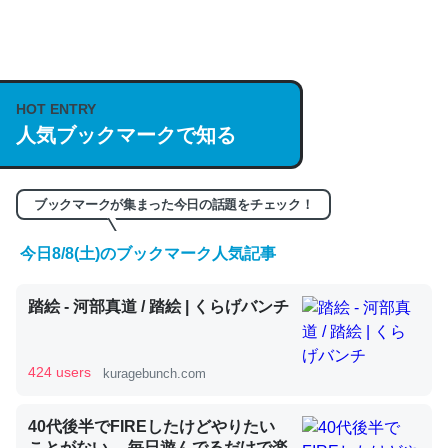
何気にChatGPTの仕組み、特に「トークン」について解
説してる記事が少ないので貴重な良記事。/続編来た
https://isobe324649.hatenablog.com/entry/2023/03/27
HOT ENTRY
/064121
人気ブックマークで知る
─GPTの仕組みと限界についての考察（１） - conceptualization
ブックマークが集まった今日の話題をチェック！
今日8/8(土)のブックマーク人気記事
これは良記事。32768トークンだと英語小説100ページ分
くらい。小説でいう「ずっと前の伏線」は回収されないけ
踏絵 - 河部真道 / 踏絵 | くらげバンチ
ど、短期記憶というには多い分量。進化すればするほど分
かりやすく強くなりそう
424 users
kuragebunch.com
─GPTの仕組みと限界についての考察（１） - conceptualization
40代後半でFIREしたけどやりたい
ことがない。 毎日遊んでるだけで楽