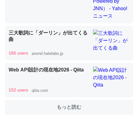
これを元に考えるとカルシウムを大量に使う脊椎動物と貝
類は苦労してるんだな…。腹足類だと殻を無くしてナメク
三大歌詞に「ダーリン」が出てくる
ジになったり努力してるし。
曲
─ニュース :: 【研究発表】昆虫学の大問題＝「昆虫はなぜ海にいな
いのか」に関する新仮説
166 users
anond.hatelabo.jp
Web API設計の現在地2026 - Qiita
ウチもEchoを実家に置いて４年。でたまに覗いてる。ぼ
152 users
qiita.com
ちぼちRingも置こうかと画策中。あと、Googleマップで
位置情報を共有してる。電池残量や充電中かが分かるので
もっと読む
これ見て生きてるなって分かる。
─たまにLINEするくらいだった遠方の父67歳と僕。ITツール導入で
コミュニケーションが劇的に変化した｜tayorini by LIFULL介護