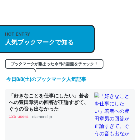
何気にChatGPTの仕組み、特に「トークン」について解
説してる記事が少ないので貴重な良記事。/続編来た
HOT ENTRY
https://isobe324649.hatenablog.com/entry/2023/03/27
人気ブックマークで知る
/064121
─GPTの仕組みと限界についての考察（１） - conceptualization
ブックマークが集まった今日の話題をチェック！
今日8/8(土)のブックマーク人気記事
これは良記事。32768トークンだと英語小説100ページ分
「好きなことを仕事にしたい」若者
くらい。小説でいう「ずっと前の伏線」は回収されないけ
への豊田章男の回答が正論すぎて、
ど、短期記憶というには多い分量。進化すればするほど分
ぐうの音も出なかった
かりやすく強くなりそう
125 users
diamond.jp
─GPTの仕組みと限界についての考察（１） - conceptualization