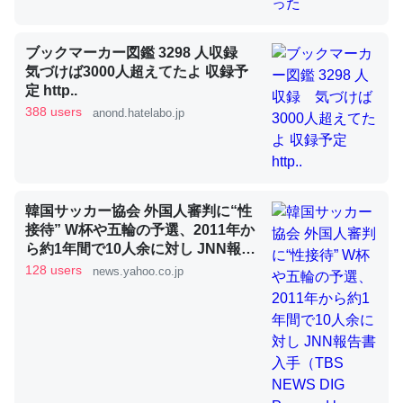
ブックマーカー図鑑 3298 人収録
昆虫ってカルシウム少ないのか。知らんかった。調べたら
気づけば3000人超えてたよ 収録予
コオロギのカルシウム分はエビの600分の1程度。
定 http..
388 users
anond.hatelabo.jp
─ニュース :: 【研究発表】昆虫学の大問題＝「昆虫はなぜ海にいな
いのか」に関する新仮説
韓国サッカー協会 外国人審判に“性
接待” W杯や五輪の予選、2011年か
論文では「淡水はカルシウムも酸素も不足してて両方に不
ら約1年間で10人余に対し JNN報告
利だから両方が拮抗してるのでは」とあって面白い。海に
書入手（TBS NEWS DIG Powered
128 users
news.yahoo.co.jp
by JNN） - Yahoo!ニュース
いる鋏角類（カブトガニ・ウミグモ）はカルシウムを使わ
ずキチンを強化してる筈だが、酵素が違うのか？
─ニュース :: 【研究発表】昆虫学の大問題＝「昆虫はなぜ海にいな
いのか」に関する新仮説