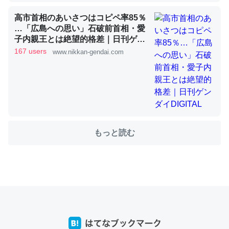
高市首相のあいさつはコピペ率85％
…「広島への思い」石破前首相・愛
これを元に考えるとカルシウムを大量に使う脊椎動物と貝
子内親王とは絶望的格差｜日刊ゲン
類は苦労してるんだな…。腹足類だと殻を無くしてナメク
ダイDIGITAL
167 users
www.nikkan-gendai.com
ジになったり努力してるし。
─ニュース :: 【研究発表】昆虫学の大問題＝「昆虫はなぜ海にいな
いのか」に関する新仮説
もっと読む
ウチもEchoを実家に置いて４年。でたまに覗いてる。ぼ
ちぼちRingも置こうかと画策中。あと、Googleマップで
位置情報を共有してる。電池残量や充電中かが分かるので
これ見て生きてるなって分かる。
─たまにLINEするくらいだった遠方の父67歳と僕。ITツール導入で
コミュニケーションが劇的に変化した｜tayorini by LIFULL介護