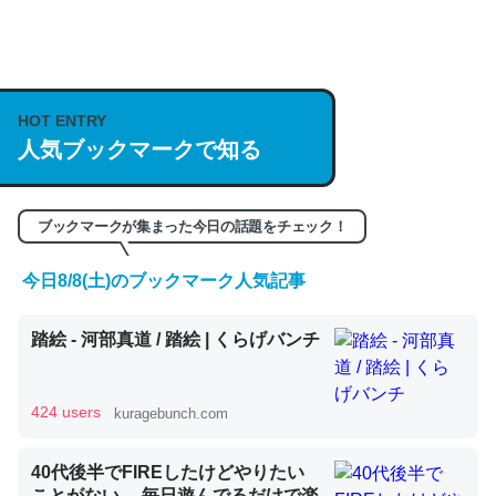
何気にChatGPTの仕組み、特に「トークン」について解
説してる記事が少ないので貴重な良記事。/続編来た
https://isobe324649.hatenablog.com/entry/2023/03/27
HOT ENTRY
/064121
人気ブックマークで知る
─GPTの仕組みと限界についての考察（１） - conceptualization
ブックマークが集まった今日の話題をチェック！
今日8/8(土)のブックマーク人気記事
これは良記事。32768トークンだと英語小説100ページ分
踏絵 - 河部真道 / 踏絵 | くらげバンチ
くらい。小説でいう「ずっと前の伏線」は回収されないけ
ど、短期記憶というには多い分量。進化すればするほど分
かりやすく強くなりそう
424 users
kuragebunch.com
─GPTの仕組みと限界についての考察（１） - conceptualization
40代後半でFIREしたけどやりたい
ことがない。 毎日遊んでるだけで楽