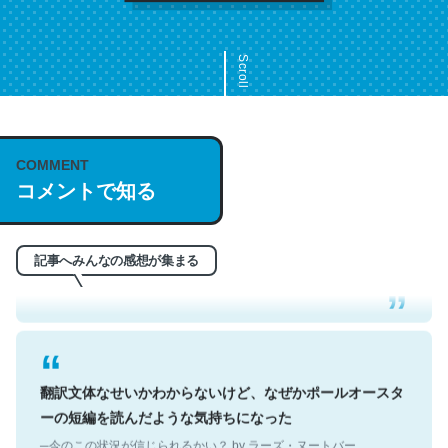
Scroll
COMMENT
これは名文。彼はとてもクレバーなんだろうなと凄く思
コメントで知る
う。英語少しでも読める人は原文もお勧め。自分はこの流
れ好き。Let’s Fucking Go. Then Covid hit. Shit.
─今のこの状況が信じられるかい？ by ラーズ・ヌートバー
記事へみんなの感想が集まる
翻訳文体なせいかわからないけど、なぜかポールオースタ
ーの短編を読んだような気持ちになった
─今のこの状況が信じられるかい？ by ラーズ・ヌートバー