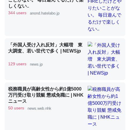
しくない..
344 users
anond.hatelabo.jp
昆虫ってカルシウム少ないのか。知らんかった。調べたら
コオロギのカルシウム分はエビの600分の1程度。
─ニュース :: 【研究発表】昆虫学の大問題＝「昆虫はなぜ海にいな
いのか」に関する新仮説
「外国人受け入れ反対」大幅増 東
大調査、若い世代で多く | NEWSjp
129 users
news.jp
論文では「淡水はカルシウムも酸素も不足してて両方に不
利だから両方が拮抗してるのでは」とあって面白い。海に
税務職員が高齢女性から約1億5000
いる鋏角類（カブトガニ・ウミグモ）はカルシウムを使わ
万円受け取り競艇 懲戒免職に | NHK
ずキチンを強化してる筈だが、酵素が違うのか？
ニュース
─ニュース :: 【研究発表】昆虫学の大問題＝「昆虫はなぜ海にいな
50 users
news.web.nhk
いのか」に関する新仮説