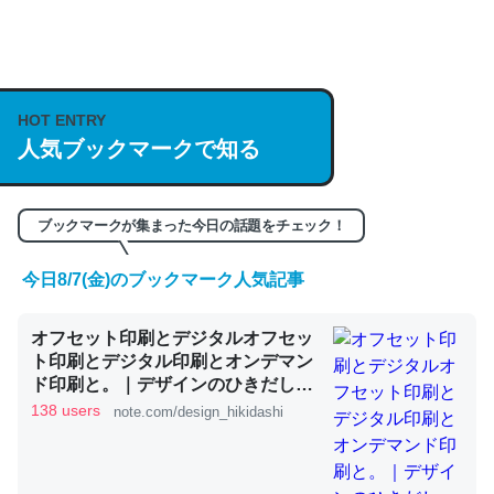
論文では「淡水はカルシウムも酸素も不足してて両方に不
利だから両方が拮抗してるのでは」とあって面白い。海に
いる鋏角類（カブトガニ・ウミグモ）はカルシウムを使わ
HOT ENTRY
ずキチンを強化してる筈だが、酵素が違うのか？
人気ブックマークで知る
─ニュース :: 【研究発表】昆虫学の大問題＝「昆虫はなぜ海にいな
いのか」に関する新仮説
ブックマークが集まった今日の話題をチェック！
今日8/7(金)のブックマーク人気記事
これを元に考えるとカルシウムを大量に使う脊椎動物と貝
オフセット印刷とデジタルオフセッ
類は苦労してるんだな…。腹足類だと殻を無くしてナメク
ト印刷とデジタル印刷とオンデマン
ジになったり努力してるし。
ド印刷と。｜デザインのひきだし
─ニュース :: 【研究発表】昆虫学の大問題＝「昆虫はなぜ海にいな
津田淳子
138 users
note.com/design_hikidashi
いのか」に関する新仮説