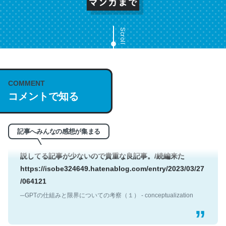
トークンについて解説していて素晴らしい。ほぼ公式のド
Scroll
キュメントにも書いてあることだけど、英語だと読んでな
い人多いよね。この手の記事に珍しく、非常に正しくてわ
かりやすい解説なので続編にも期待。
─GPTの仕組みと限界についての考察（１） - conceptualization
COMMENT
コメントで知る
記事へみんなの感想が集まる
何気にChatGPTの仕組み、特に「トークン」について解
説してる記事が少ないので貴重な良記事。/続編来た
https://isobe324649.hatenablog.com/entry/2023/03/27
/064121
─GPTの仕組みと限界についての考察（１） - conceptualization