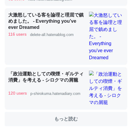
大激怒している客を論理と理屈で鎮
めました。 - Everything you've
ever Dreamed
私も3年前ぐらいに祖母の家に設置した。ポケットWifiみ
116 users
delete-all.hatenablog.com
たいなのでネット環境作ったけどAlexaしか使わないので
回線代ほとんどかからないですよ。参考：
https://toyoshi.hatenablog.com/entry/2019/05/15/1805
34
─たまにLINEするくらいだった遠方の父67歳と僕。ITツール導入で
コミュニケーションが劇的に変化した｜tayorini by LIFULL介護
「政治運動としての喫煙・ギルティ
消費」を考える - シロクマの屑籠
120 users
p-shirokuma.hatenadiary.com
これ作ろう。/早速夕食に作った！本当にスナップえんどう
が止まらなくなった…！生のにんにくが結構効いてるの
もっと読む
で、気になる場合はにんにくだけ加熱してから加えたりガ
ーリックパウダーで代用してもいいかも。