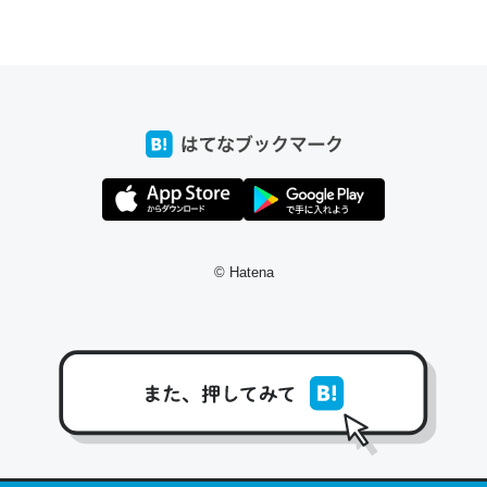
─野菜が止まらなくなる南フランス発祥の万能ソース「アイオリソ
ース」の作り方をビストロ居酒屋のシェフに聞いてみた - メシ通 | ホ
ットペッパーグルメ
スペインにもアリオリソースがあり、それも美味しいんだ
けど、読み方が違うだけで同じものを指すのか、また違う
ソースなのか気になる
© Hatena
─野菜が止まらなくなる南フランス発祥の万能ソース「アイオリソ
ース」の作り方をビストロ居酒屋のシェフに聞いてみた - メシ通 | ホ
ットペッパーグルメ
このお店、帰りにアールグレイクッキーくれるし、メニュ
ーがたくさんあって飽きない。よく行ってます。