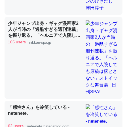
ウチもEchoを実家に置いて４年。でたまに覗いてる。ぼ
ちぼちRingも置こうかと画策中。あと、Googleマップで
少年ジャンプ出身・ギャグ漫画家2
人が当時の「過酷すぎる週刊連載」
位置情報を共有してる。電池残量や充電中かが分かるので
を振り返る。「ヘルニアで入院して
これ見て生きてるなって分かる。
も原稿は落とさない」ストイックな
105 users
nikkan-spa.jp
─たまにLINEするくらいだった遠方の父67歳と僕。ITツール導入で
舞台裏 | 日刊SPA!
コミュニケーションが劇的に変化した｜tayorini by LIFULL介護
ちょうど同じ理由でEcho Show 8を設定中でした。Prime
とかSpotifyを支払う孝行もできる。一生で親と会える残
り時間を日数にすると1週間とかの人が多いそうだけど、
それを実質100倍以上に伸ばす効果があるはず……
「感性さん」を冷笑している -
netenete.
─たまにLINEするくらいだった遠方の父67歳と僕。ITツール導入で
コミュニケーションが劇的に変化した｜tayorini by LIFULL介護
62 users
nete-nete.hatenablog.com