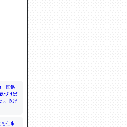
ので貴重
064121
ずっと前
ど分かり
分はエビ