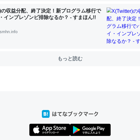
tter)の収益分配、終了決定！新プログラム移行で
・インプレゾンビ排除なるか？ - すまほん!!
choを実家に置いて４年。でたまに覗いてる。ぼちぼちRingも置こう
、Googleマップで位置情報を共有してる。電池残量や充電中かが分か
smhn.info
きてるなって分かる。
INEするくらいだった遠方の父67歳と僕。ITツール導入でコミュニケーションが劇
ni by LIFULL介護
もっと読む
じ理由でEcho Show 8を設定中でした。PrimeとかSpotifyを支払
生で親と会える残り時間を日数にすると1週間とかの人が多いそうだけ
00倍以上に伸ばす効果があるはず……
INEするくらいだった遠方の父67歳と僕。ITツール導入でコミュニケーションが劇
ni by LIFULL介護