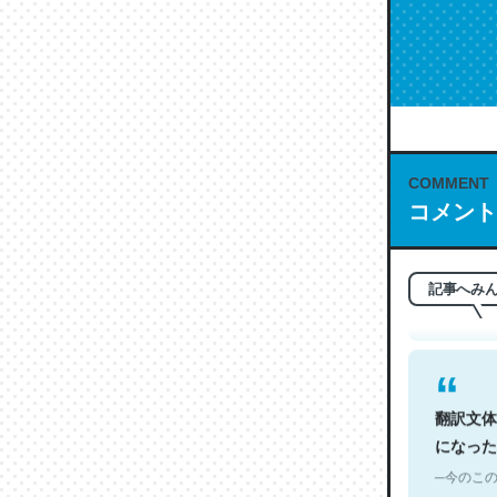
COMMENT
これは名
コメント
もお勧め。自
─今のこの
記事へみ
翻訳文体
になった
─今のこの