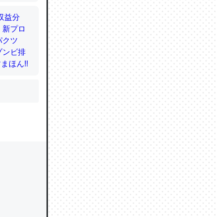
かと画策
るのでこ
的に変化し
う孝行もで
ど、それ
的に変化し