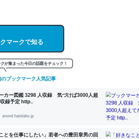
hatGPTの仕組み、特に「トークン」について解説してる記事が少ない
編来た https://isobe324649.hatenablog.com/entry/2023/03/27/
組みと限界についての考察（１） - conceptualization
クマークで知る
記事。32768トークンだと英語小説100ページ分くらい。小説でいう「
ークが集まった今日の話題をチェック！
は回収されないけど、短期記憶というには多い分量。進化すればするほ
くなりそう
(土)のブックマーク人気記事
組みと限界についての考察（１） - conceptualization
カー図鑑 3298 人収録 気づけば3000人超
録予定 http..
anond.hatelabo.jp
カルシウム少ないのか。知らんかった。調べたらコオロギのカルシウム
分の1程度。
ことを仕事にしたい」若者への豊田章男の回
 :: 【研究発表】昆虫学の大問題＝「昆虫はなぜ海にいないのか」に関する新仮説