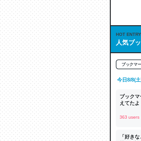
何気にC
な良記事。/続
─GPTの仕
HOT ENTRY
人気ブッ
これは良
ブックマ
の伏線」
やすく強
今日8/8
─GPTの仕
ブックマー
えてたよ 収
363 users
昆虫って
の600
「好きな
─ニュース