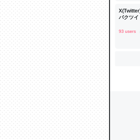
X(Twi
パクツイ
ウチもE
中。あと
93 users
れ見て生
─たまにL
た｜tayori
ちょうど同
きる。一
を実質1
─たまにL
た｜tayori