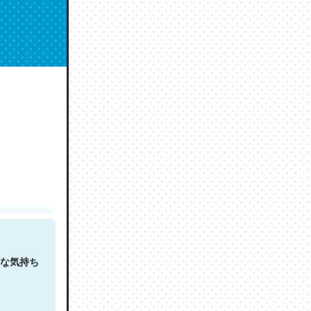
人は原文
な気持ち