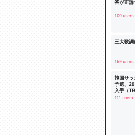
答が正論
100 users
論文では
三大歌詞
は」とあ
チンを強
─ニュース
159 users
韓国サッ
予選、20
入手（TBS 
ュース
111 users
これを元
類だと殻
─ニュース