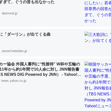
すぎて、ぐうの音も出なかった
diamond.jp
「淡水はカルシウムも酸素も不足してて両方に不利だから両方が拮抗し
に「ダーリン」が出てくる曲
って面白い。海にいる鋏角類（カブトガニ・ウミグモ）はカルシウムを
化してる筈だが、酵素が違うのか？
 :: 【研究発表】昆虫学の大問題＝「昆虫はなぜ海にいないのか」に関する新仮説
anond.hatelabo.jp
カー協会 外国人審判に“性接待” W杯や五輪の
11年から約1年間で10人余に対し JNN報告書
NEWS DIG Powered by JNN） - Yahoo!ニ
news.yahoo.co.jp
に考えるとカルシウムを大量に使う脊椎動物と貝類は苦労してるんだな
を無くしてナメクジになったり努力してるし。
 :: 【研究発表】昆虫学の大問題＝「昆虫はなぜ海にいないのか」に関する新仮説