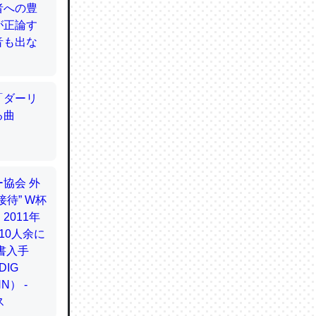
てるので
使わずキ
…。腹足