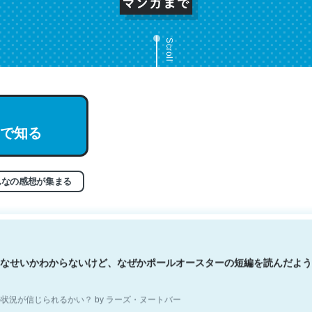
Scroll
文。彼はとてもクレバーなんだろうなと凄く思う。英語少しでも読める
で知る
分はこの流れ好き。Let’s Fucking Go. Then Covid hit. Shit.
状況が信じられるかい？ by ラーズ・ヌートバー
んなの感想が集まる
なせいかわからないけど、なぜかポールオースターの短編を読んだよう
状況が信じられるかい？ by ラーズ・ヌートバー