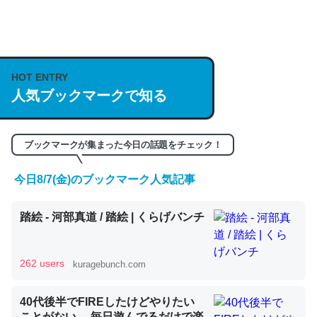
何気にChatGPTの仕組み、特に「トークン」について解
説してる記事が少ないので貴重な良記事。/続編来た
https://isobe324649.hatenablog.com/entry/2023/03/27
HOT ENTRY
/064121
人気ブックマークで知る
─GPTの仕組みと限界についての考察（１） - conceptualization
ブックマークが集まった今日の話題をチェック！
今日8/7(金)のブックマーク人気記事
これは良記事。32768トークンだと英語小説100ページ分
踏絵 - 河部真道 / 踏絵 | くらげバンチ
くらい。小説でいう「ずっと前の伏線」は回収されないけ
ど、短期記憶というには多い分量。進化すればするほど分
かりやすく強くなりそう
262 users
kuragebunch.com
─GPTの仕組みと限界についての考察（１） - conceptualization
40代後半でFIREしたけどやりたい
ことがない。 毎日遊んでるだけで楽