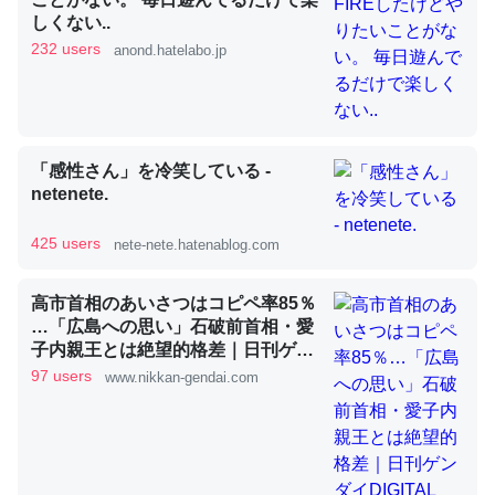
しくない..
232 users
anond.hatelabo.jp
昆虫ってカルシウム少ないのか。知らんかった。調べたら
コオロギのカルシウム分はエビの600分の1程度。
─ニュース :: 【研究発表】昆虫学の大問題＝「昆虫はなぜ海にいな
いのか」に関する新仮説
「感性さん」を冷笑している -
netenete.
425 users
nete-nete.hatenablog.com
論文では「淡水はカルシウムも酸素も不足してて両方に不
高市首相のあいさつはコピペ率85％
利だから両方が拮抗してるのでは」とあって面白い。海に
…「広島への思い」石破前首相・愛
子内親王とは絶望的格差｜日刊ゲン
いる鋏角類（カブトガニ・ウミグモ）はカルシウムを使わ
ダイDIGITAL
97 users
www.nikkan-gendai.com
ずキチンを強化してる筈だが、酵素が違うのか？
─ニュース :: 【研究発表】昆虫学の大問題＝「昆虫はなぜ海にいな
いのか」に関する新仮説