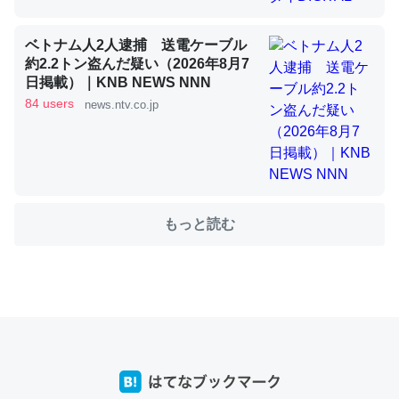
ベトナム人2人逮捕 送電ケーブル
これを元に考えるとカルシウムを大量に使う脊椎動物と貝
約2.2トン盗んだ疑い（2026年8月7
類は苦労してるんだな…。腹足類だと殻を無くしてナメク
日掲載）｜KNB NEWS NNN
ジになったり努力してるし。
84 users
news.ntv.co.jp
─ニュース :: 【研究発表】昆虫学の大問題＝「昆虫はなぜ海にいな
いのか」に関する新仮説
もっと読む
ウチもEchoを実家に置いて４年。でたまに覗いてる。ぼ
ちぼちRingも置こうかと画策中。あと、Googleマップで
位置情報を共有してる。電池残量や充電中かが分かるので
これ見て生きてるなって分かる。
─たまにLINEするくらいだった遠方の父67歳と僕。ITツール導入で
コミュニケーションが劇的に変化した｜tayorini by LIFULL介護