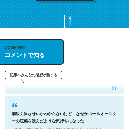
Scroll
COMMENT
これは名文。彼はとてもクレバーなんだろうなと凄く思
コメントで知る
う。英語少しでも読める人は原文もお勧め。自分はこの流
れ好き。Let’s Fucking Go. Then Covid hit. Shit.
─今のこの状況が信じられるかい？ by ラーズ・ヌートバー
記事へみんなの感想が集まる
翻訳文体なせいかわからないけど、なぜかポールオースタ
ーの短編を読んだような気持ちになった
─今のこの状況が信じられるかい？ by ラーズ・ヌートバー