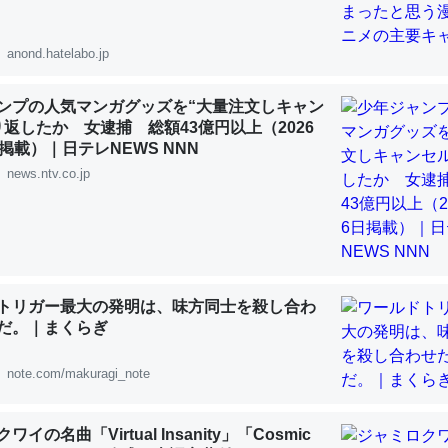
 :: 【研究発表】昆虫学の大問題＝「昆虫はなぜ海にいないのか」に関する新仮説
anond.hatelabo.jp
ンプの人気マンガグッズを“大量注文しキャン
り返したか 女逮捕 総額43億円以上（2026
「淡水はカルシウムも酸素も不足してて両方に不利だから両方が拮抗し
掲載）｜日テレNEWS NNN
って面白い。海にいる鋏角類（カブトガニ・ウミグモ）はカルシウムを
news.ntv.co.jp
化してる筈だが、酵素が違うのか？
 :: 【研究発表】昆虫学の大問題＝「昆虫はなぜ海にいないのか」に関する新仮説
トリガー最大の発明は、味方同士を殺し合わ
だ。｜まくらぎ
に考えるとカルシウムを大量に使う脊椎動物と貝類は苦労してるんだな
note.com/makuragi_note
を無くしてナメクジになったり努力してるし。
 :: 【研究発表】昆虫学の大問題＝「昆虫はなぜ海にいないのか」に関する新仮説
イの名曲「Virtual Insanity」「Cosmic