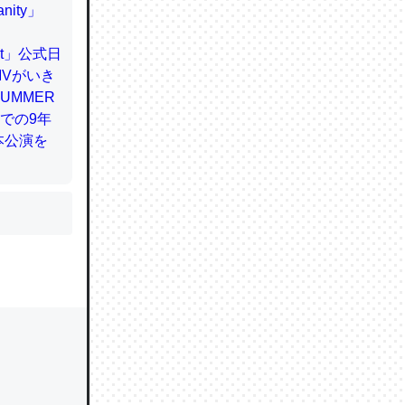
かと画策
るのでこ
的に変化し
う孝行もで
ど、それ
的に変化し