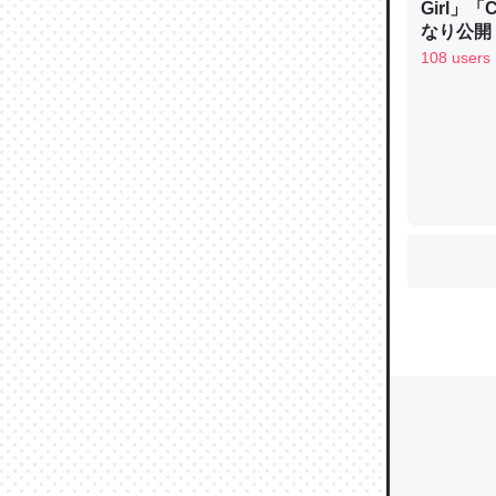
Girl」
なり公開！
なる日本
108 users
ウチもE
中。あと
れ見て生
─たまにL
た｜tayori
ちょうど同
きる。一
を実質1
─たまにL
た｜tayori