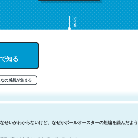
Scroll
で知る
文。彼はとてもクレバーなんだろうなと凄く思う。英語少しでも読める
分はこの流れ好き。Let’s Fucking Go. Then Covid hit. Shit.
状況が信じられるかい？ by ラーズ・ヌートバー
んなの感想が集まる
なせいかわからないけど、なぜかポールオースターの短編を読んだよう
状況が信じられるかい？ by ラーズ・ヌートバー