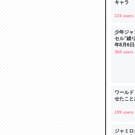
キャラ
─ニュース
224 users
少年ジャ
セル”繰
論文では
年8月6日
は」とあ
368 users
チンを強
─ニュース
ワールド
せたこと
これを元
199 users
類だと殻
─ニュース
ジャミロクワ