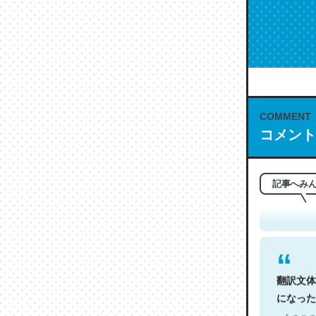
COMMENT
コメント
これは名
もお勧め。自
─今のこの
記事へみ
翻訳文体
になった
─今のこの