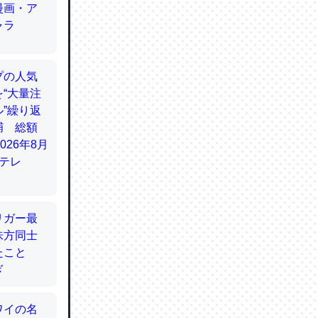
てるので
使わずキ
…。腹足