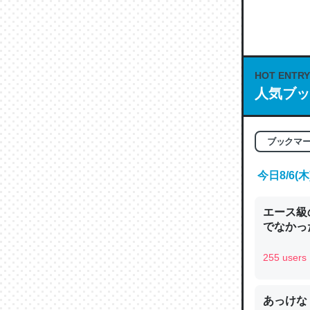
何気にC
な良記事。/続
─GPTの仕
HOT ENTRY
人気ブッ
これは良
ブックマ
の伏線」
今日8/6
やすく強
─GPTの仕
エース級
でなかっ
255 users
昆虫って
あっけな
の600