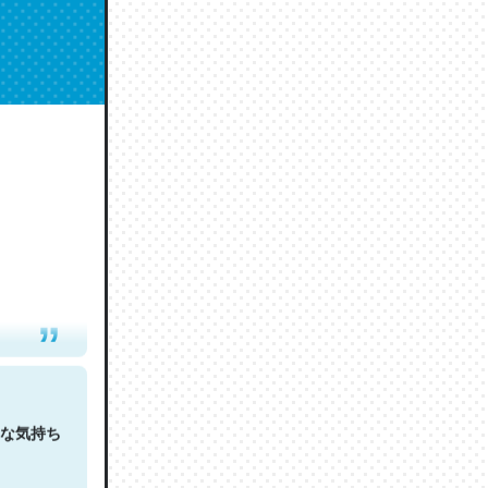
人は原文
な気持ち