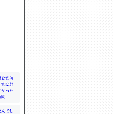
ので貴重
064121
ずっと前
ど分かり
分はエビ