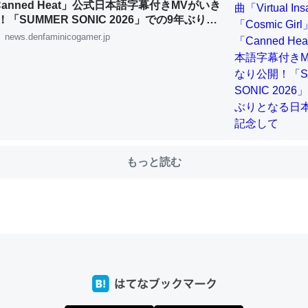
「Canned Heat」公式日本語字幕付きMVがいき
「SUMMER SONIC 2026」での9年ぶりと
公演を記念して
news.denfaminicogamer.jp
choを実家に置いて４年。でたまに覗いてる。ぼちぼちRingも置こう
、Googleマップで位置情報を共有してる。電池残量や充電中かが分か
きてるなって分かる。
INEするくらいだった遠方の父67歳と僕。ITツール導入でコミュニケーションが劇
ni by LIFULL介護
もっと読む
じ理由でEcho Show 8を設定中でした。PrimeとかSpotifyを支払
生で親と会える残り時間を日数にすると1週間とかの人が多いそうだけ
00倍以上に伸ばす効果があるはず……
INEするくらいだった遠方の父67歳と僕。ITツール導入でコミュニケーションが劇
ni by LIFULL介護