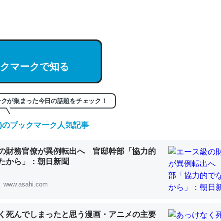
hatGPTの仕組み、特に「トークン」について解説してる記事が少ない
編来た https://isobe324649.hatenablog.com/entry/2023/03/27/
組みと限界についての考察（１） - conceptualization
クマークで知る
記事。32768トークンだと英語小説100ページ分くらい。小説でいう「
ークが集まった今日の話題をチェック！
は回収されないけど、短期記憶というには多い分量。進化すればするほ
(木)のブックマーク人気記事
くなりそう
組みと限界についての考察（１） - conceptualization
の財務官僚が異例転出へ 官邸幹部「協力的
たから」：朝日新聞
www.asahi.com
カルシウム少ないのか。知らんかった。調べたらコオロギのカルシウム
く死んでしまったと思う漫画・アニメの主要
分の1程度。