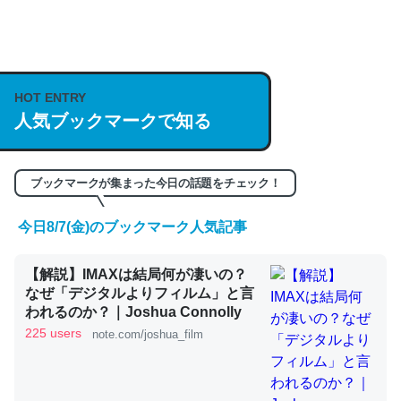
何気にChatGPTの仕組み、特に「トークン」について解
説してる記事が少ないので貴重な良記事。/続編来た
https://isobe324649.hatenablog.com/entry/2023/03/27
/064121
HOT ENTRY
─GPTの仕組みと限界についての考察（１） - conceptualization
人気ブックマークで知る
ブックマークが集まった今日の話題をチェック！
今日8/7(金)のブックマーク人気記事
これは良記事。32768トークンだと英語小説100ページ分
くらい。小説でいう「ずっと前の伏線」は回収されないけ
【解説】IMAXは結局何が凄いの？
ど、短期記憶というには多い分量。進化すればするほど分
なぜ「デジタルよりフィルム」と言
かりやすく強くなりそう
われるのか？｜Joshua Connolly
─GPTの仕組みと限界についての考察（１） - conceptualization
225 users
note.com/joshua_film