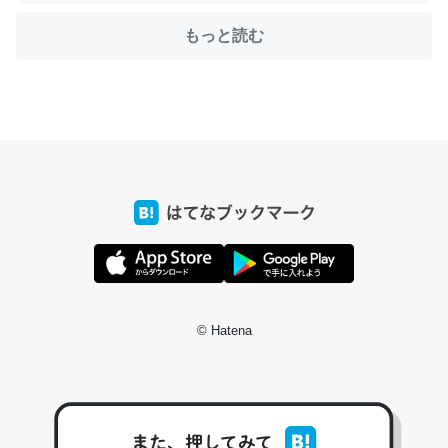
もっと読む
ちょうど同じ理由でEcho Show 8を設定中でした。Prime
とかSpotifyを支払う孝行もできる。一生で親と会える残
り時間を日数にすると1週間とかの人が多いそうだけど、
それを実質100倍以上に伸ばす効果があるはず……
─たまにLINEするくらいだった遠方の父67歳と僕。ITツール導入で
コミュニケーションが劇的に変化した｜tayorini by LIFULL介護
私も3年前ぐらいに祖母の家に設置した。ポケットWifiみ
たいなのでネット環境作ったけどAlexaしか使わないので
© Hatena
回線代ほとんどかからないですよ。参考：
https://toyoshi.hatenablog.com/entry/2019/05/15/1805
34
─たまにLINEするくらいだった遠方の父67歳と僕。ITツール導入で
コミュニケーションが劇的に変化した｜tayorini by LIFULL介護