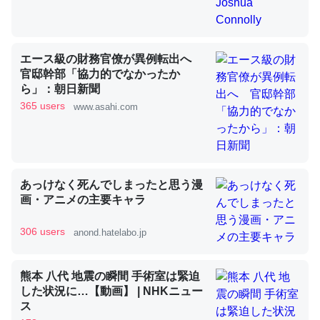
昆虫ってカルシウム少ないのか。知らんかった。調べたら
コオロギのカルシウム分はエビの600分の1程度。
エース級の財務官僚が異例転出へ
─ニュース :: 【研究発表】昆虫学の大問題＝「昆虫はなぜ海にいな
官邸幹部「協力的でなかったか
いのか」に関する新仮説
ら」：朝日新聞
365 users
www.asahi.com
論文では「淡水はカルシウムも酸素も不足してて両方に不
あっけなく死んでしまったと思う漫
利だから両方が拮抗してるのでは」とあって面白い。海に
画・アニメの主要キャラ
いる鋏角類（カブトガニ・ウミグモ）はカルシウムを使わ
ずキチンを強化してる筈だが、酵素が違うのか？
306 users
anond.hatelabo.jp
─ニュース :: 【研究発表】昆虫学の大問題＝「昆虫はなぜ海にいな
いのか」に関する新仮説
熊本 八代 地震の瞬間 手術室は緊迫
した状況に…【動画】 | NHKニュー
ス