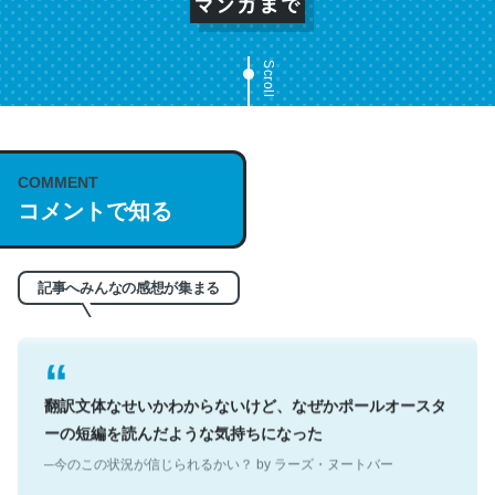
Scroll
これは名文。彼はとてもクレバーなんだろうなと凄く思
COMMENT
う。英語少しでも読める人は原文もお勧め。自分はこの流
コメントで知る
れ好き。Let’s Fucking Go. Then Covid hit. Shit.
─今のこの状況が信じられるかい？ by ラーズ・ヌートバー
記事へみんなの感想が集まる
翻訳文体なせいかわからないけど、なぜかポールオースタ
ーの短編を読んだような気持ちになった
─今のこの状況が信じられるかい？ by ラーズ・ヌートバー