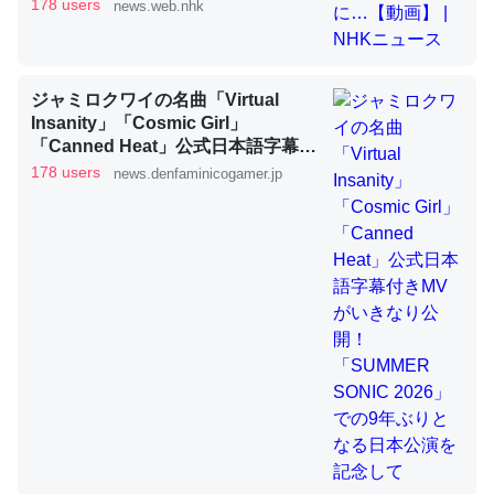
178 users
news.web.nhk
これを元に考えるとカルシウムを大量に使う脊椎動物と貝
類は苦労してるんだな…。腹足類だと殻を無くしてナメク
ジになったり努力してるし。
ジャミロクワイの名曲「Virtual
Insanity」「Cosmic Girl」
─ニュース :: 【研究発表】昆虫学の大問題＝「昆虫はなぜ海にいな
いのか」に関する新仮説
「Canned Heat」公式日本語字幕付
きMVがいきなり公開！「SUMMER
178 users
news.denfaminicogamer.jp
SONIC 2026」での9年ぶりとなる日
本公演を記念して
ウチもEchoを実家に置いて４年。でたまに覗いてる。ぼ
ちぼちRingも置こうかと画策中。あと、Googleマップで
位置情報を共有してる。電池残量や充電中かが分かるので
これ見て生きてるなって分かる。
─たまにLINEするくらいだった遠方の父67歳と僕。ITツール導入で
コミュニケーションが劇的に変化した｜tayorini by LIFULL介護