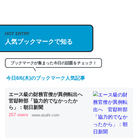
何気にChatGPTの仕組み、特に「トークン」について解
説してる記事が少ないので貴重な良記事。/続編来た
https://isobe324649.hatenablog.com/entry/2023/03/27
HOT ENTRY
/064121
人気ブックマークで知る
─GPTの仕組みと限界についての考察（１） - conceptualization
ブックマークが集まった今日の話題をチェック！
今日8/6(木)のブックマーク人気記事
これは良記事。32768トークンだと英語小説100ページ分
くらい。小説でいう「ずっと前の伏線」は回収されないけ
エース級の財務官僚が異例転出へ
ど、短期記憶というには多い分量。進化すればするほど分
官邸幹部「協力的でなかったか
かりやすく強くなりそう
ら」：朝日新聞
257 users
─GPTの仕組みと限界についての考察（１） - conceptualization
www.asahi.com