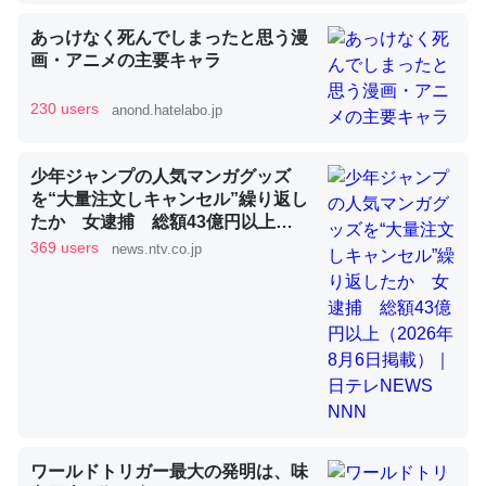
あっけなく死んでしまったと思う漫
昆虫ってカルシウム少ないのか。知らんかった。調べたら
画・アニメの主要キャラ
コオロギのカルシウム分はエビの600分の1程度。
230 users
anond.hatelabo.jp
─ニュース :: 【研究発表】昆虫学の大問題＝「昆虫はなぜ海にいな
いのか」に関する新仮説
少年ジャンプの人気マンガグッズ
を“大量注文しキャンセル”繰り返し
たか 女逮捕 総額43億円以上
（2026年8月6日掲載）｜日テレ
369 users
news.ntv.co.jp
NEWS NNN
論文では「淡水はカルシウムも酸素も不足してて両方に不
利だから両方が拮抗してるのでは」とあって面白い。海に
いる鋏角類（カブトガニ・ウミグモ）はカルシウムを使わ
ずキチンを強化してる筈だが、酵素が違うのか？
─ニュース :: 【研究発表】昆虫学の大問題＝「昆虫はなぜ海にいな
いのか」に関する新仮説
ワールドトリガー最大の発明は、味