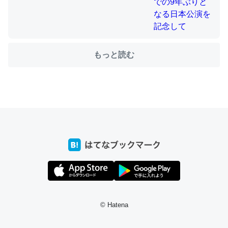
ちょうど同じ理由でEcho Show 8を設定中でした。Prime
とかSpotifyを支払う孝行もできる。一生で親と会える残
もっと読む
り時間を日数にすると1週間とかの人が多いそうだけど、
それを実質100倍以上に伸ばす効果があるはず……
─たまにLINEするくらいだった遠方の父67歳と僕。ITツール導入で
コミュニケーションが劇的に変化した｜tayorini by LIFULL介護
私も3年前ぐらいに祖母の家に設置した。ポケットWifiみ
たいなのでネット環境作ったけどAlexaしか使わないので
回線代ほとんどかからないですよ。参考：
https://toyoshi.hatenablog.com/entry/2019/05/15/1805
© Hatena
34
─たまにLINEするくらいだった遠方の父67歳と僕。ITツール導入で