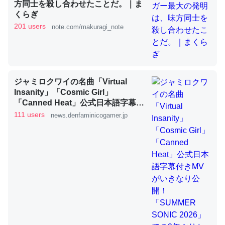
方同士を殺し合わせたことだ。｜ま
くらぎ
これを元に考えるとカルシウムを大量に使う脊椎動物と貝
201 users
note.com/makuragi_note
類は苦労してるんだな…。腹足類だと殻を無くしてナメク
ジになったり努力してるし。
─ニュース :: 【研究発表】昆虫学の大問題＝「昆虫はなぜ海にいな
いのか」に関する新仮説
ジャミロクワイの名曲「Virtual
Insanity」「Cosmic Girl」
「Canned Heat」公式日本語字幕付
きMVがいきなり公開！「SUMMER
111 users
news.denfaminicogamer.jp
SONIC 2026」での9年ぶりとなる日
本公演を記念して
ウチもEchoを実家に置いて４年。でたまに覗いてる。ぼ
ちぼちRingも置こうかと画策中。あと、Googleマップで
位置情報を共有してる。電池残量や充電中かが分かるので
これ見て生きてるなって分かる。
─たまにLINEするくらいだった遠方の父67歳と僕。ITツール導入で
コミュニケーションが劇的に変化した｜tayorini by LIFULL介護