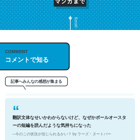
Scroll
これは名文。彼はとてもクレバーなんだろうなと凄く思
COMMENT
う。英語少しでも読める人は原文もお勧め。自分はこの流
コメントで知る
れ好き。Let’s Fucking Go. Then Covid hit. Shit.
─今のこの状況が信じられるかい？ by ラーズ・ヌートバー
記事へみんなの感想が集まる
翻訳文体なせいかわからないけど、なぜかポールオースタ
ーの短編を読んだような気持ちになった
─今のこの状況が信じられるかい？ by ラーズ・ヌートバー