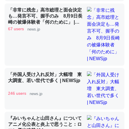
「非常に残念」高市総理と面会決定
も…発言不可、握手のみ 8月9日長
昆虫ってカルシウム少ないのか。知らんかった。調べたら
崎の被爆体験者「何のために」 |
コオロギのカルシウム分はエビの600分の1程度。
NEWSjp
67 users
news.jp
─ニュース :: 【研究発表】昆虫学の大問題＝「昆虫はなぜ海にいな
いのか」に関する新仮説
「外国人受け入れ反対」大幅増 東
論文では「淡水はカルシウムも酸素も不足してて両方に不
大調査、若い世代で多く | NEWSjp
利だから両方が拮抗してるのでは」とあって面白い。海に
いる鋏角類（カブトガニ・ウミグモ）はカルシウムを使わ
246 users
news.jp
ずキチンを強化してる筈だが、酵素が違うのか？
─ニュース :: 【研究発表】昆虫学の大問題＝「昆虫はなぜ海にいな
いのか」に関する新仮説
『みいちゃんと山田さん』について
アニメ化公表と炎上で思うこと：ロ