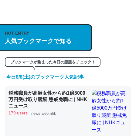
何気にChatGPTの仕組み、特に「トークン」について解
説してる記事が少ないので貴重な良記事。/続編来た
https://isobe324649.hatenablog.com/entry/2023/03/27
HOT ENTRY
人気ブックマークで知る
/064121
─GPTの仕組みと限界についての考察（１） - conceptualization
ブックマークが集まった今日の話題をチェック！
今日8/8(土)のブックマーク人気記事
これは良記事。32768トークンだと英語小説100ページ分
税務職員が高齢女性から約1億5000
くらい。小説でいう「ずっと前の伏線」は回収されないけ
万円受け取り競艇 懲戒免職に | NHK
ど、短期記憶というには多い分量。進化すればするほど分
ニュース
かりやすく強くなりそう
179 users
news.web.nhk
─GPTの仕組みと限界についての考察（１） - conceptualization