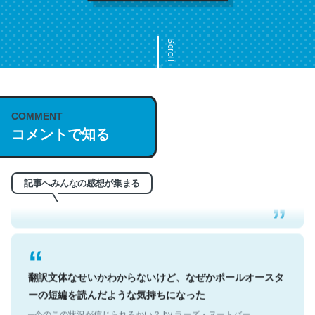
Scroll
COMMENT
これは名文。彼はとてもクレバーなんだろうなと凄く思
コメントで知る
う。英語少しでも読める人は原文もお勧め。自分はこの流
れ好き。Let’s Fucking Go. Then Covid hit. Shit.
─今のこの状況が信じられるかい？ by ラーズ・ヌートバー
記事へみんなの感想が集まる
翻訳文体なせいかわからないけど、なぜかポールオースタ
ーの短編を読んだような気持ちになった
─今のこの状況が信じられるかい？ by ラーズ・ヌートバー