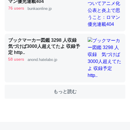
マン優光連載404
76 users
bunkaonline.jp
これを元に考えるとカルシウムを大量に使う脊椎動物と貝
類は苦労してるんだな…。腹足類だと殻を無くしてナメク
ジになったり努力してるし。
ブックマーカー図鑑 3298 人収録
─ニュース :: 【研究発表】昆虫学の大問題＝「昆虫はなぜ海にいな
気づけば3000人超えてたよ 収録予
いのか」に関する新仮説
定 http..
58 users
anond.hatelabo.jp
ウチもEchoを実家に置いて４年。でたまに覗いてる。ぼ
ちぼちRingも置こうかと画策中。あと、Googleマップで
もっと読む
位置情報を共有してる。電池残量や充電中かが分かるので
これ見て生きてるなって分かる。
─たまにLINEするくらいだった遠方の父67歳と僕。ITツール導入で
コミュニケーションが劇的に変化した｜tayorini by LIFULL介護