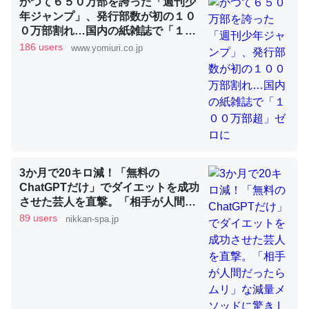
かつて６５０万部を誇った「週刊少
年ジャンプ」、発行部数が初の１０
０万部割れ…国内の紙雑誌で「１０
これを元に考えるとカルシウムを大量に使う脊椎動物と貝
０万部超」ゼロに
186 users
www.yomiuri.co.jp
類は苦労してるんだな…。腹足類だと殻を無くしてナメク
ジになったり努力してるし。
─ニュース :: 【研究発表】昆虫学の大問題＝「昆虫はなぜ海にいな
いのか」に関する新仮説
3か月で20キロ減！「無料の
ChatGPTだけ」でダイエットを成功
ウチもEchoを実家に置いて４年。でたまに覗いてる。ぼ
させた芸人を直撃。「相手が人間だ
ちぼちRingも置こうかと画策中。あと、Googleマップで
ったらムリ」な減量メソッドに驚き
89 users
nikkan-spa.jp
位置情報を共有してる。電池残量や充電中かが分かるので
| 日刊SPA!
これ見て生きてるなって分かる。
─たまにLINEするくらいだった遠方の父67歳と僕。ITツール導入で
コミュニケーションが劇的に変化した｜tayorini by LIFULL介護