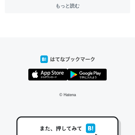
─たまにLINEするくらいだった遠方の父67歳と僕。ITツール導入で
コミュニケーションが劇的に変化した｜tayorini by LIFULL介護
もっと読む
これ作ろう。/早速夕食に作った！本当にスナップえんどう
が止まらなくなった…！生のにんにくが結構効いてるの
で、気になる場合はにんにくだけ加熱してから加えたりガ
ーリックパウダーで代用してもいいかも。
─野菜が止まらなくなる南フランス発祥の万能ソース「アイオリソ
ース」の作り方をビストロ居酒屋のシェフに聞いてみた - メシ通 | ホ
ットペッパーグルメ
© Hatena
スペインにもアリオリソースがあり、それも美味しいんだ
けど、読み方が違うだけで同じものを指すのか、また違う