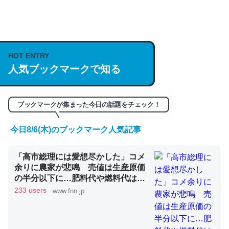
何気にChatGPTの仕組み、特に「トークン」について解
説してる記事が少ないので貴重な良記事。/続編来た
https://isobe324649.hatenablog.com/entry/2023/03/27
HOT ENTRY
/064121
人気ブックマークで知る
─GPTの仕組みと限界についての考察（１） - conceptualization
ブックマークが集まった今日の話題をチェック！
今日8/6(木)のブックマーク人気記事
これは良記事。32768トークンだと英語小説100ページ分
くらい。小説でいう「ずっと前の伏線」は回収されないけ
「高市総理には愛想尽かした」コメ
余りに農家が悲鳴 売値は生産原価
ど、短期記憶というには多い分量。進化すればするほど分
の半分以下に…肥料代や燃料代は高
かりやすく強くなりそう
騰「今年でやめる」農家も｜FNNプ
233 users
www.fnn.jp
─GPTの仕組みと限界についての考察（１） - conceptualization
ライムオンライン