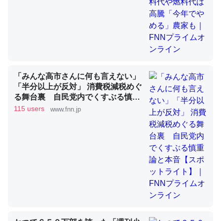
昆虫ってカルシウム少ないのか。知らんかった。調べたら
コオロギのカルシウム分はエビの600分の1程度。
─ニュース :: 【研究発表】昆虫学の大問題＝「昆虫はなぜ海にいな
いのか」に関する新仮説
「みんな高市さんに何も言えない」
「半分以上が反対」 消費税減税めぐ
る舞台裏 自民党内でくすぶる慎重
論と本音【スポットライト】｜FNN
115 users
www.fnn.jp
プライムオンライン
論文では「淡水はカルシウムも酸素も不足してて両方に不
利だから両方が拮抗してるのでは」とあって面白い。海に
いる鋏角類（カブトガニ・ウミグモ）はカルシウムを使わ
ずキチンを強化してる筈だが、酵素が違うのか？
─ニュース :: 【研究発表】昆虫学の大問題＝「昆虫はなぜ海にいな
いのか」に関する新仮説