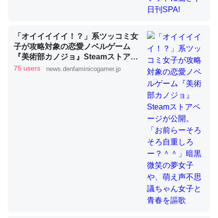
「オイイイイイ！？」系ツッコミ女
ちょうど同じ理由でEcho Show 8を設定中でした。Prime
子が攻略対象の恋愛ノベルゲーム
とかSpotifyを支払う孝行もできる。一生で親と会える残
『美術部カノジョ』Steamストアペ
り時間を日数にすると1週間とかの人が多いそうだけど、
ージが公開。「お前らーそろそろ自
75 users
news.denfaminicogamer.jp
それを実質100倍以上に伸ばす効果があるはず……
重しろー？＾＾」暗黒微笑の夢女子
や、萌え声不思議ちゃん女子と青春
─たまにLINEするくらいだった遠方の父67歳と僕。ITツール導入で
コミュニケーションが劇的に変化した｜tayorini by LIFULL介護
を謳歌
私も3年前ぐらいに祖母の家に設置した。ポケットWifiみ
たいなのでネット環境作ったけどAlexaしか使わないので
回線代ほとんどかからないですよ。参考：
https://toyoshi.hatenablog.com/entry/2019/05/15/1805
34