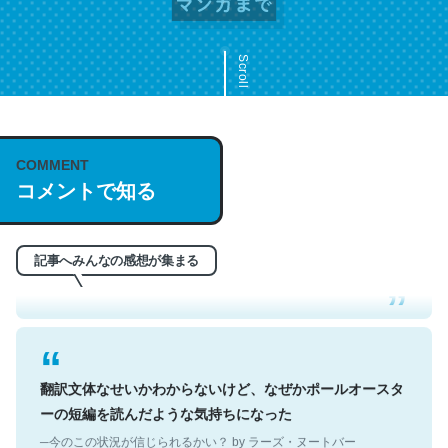
Scroll
COMMENT
これは名文。彼はとてもクレバーなんだろうなと凄く思
コメントで知る
う。英語少しでも読める人は原文もお勧め。自分はこの流
れ好き。Let’s Fucking Go. Then Covid hit. Shit.
─今のこの状況が信じられるかい？ by ラーズ・ヌートバー
記事へみんなの感想が集まる
翻訳文体なせいかわからないけど、なぜかポールオースタ
ーの短編を読んだような気持ちになった
─今のこの状況が信じられるかい？ by ラーズ・ヌートバー