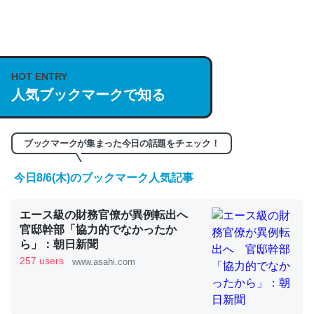
何気にChatGPTの仕組み、特に「トークン」について解
説してる記事が少ないので貴重な良記事。/続編来た
https://isobe324649.hatenablog.com/entry/2023/03/27
HOT ENTRY
/064121
人気ブックマークで知る
─GPTの仕組みと限界についての考察（１） - conceptualization
ブックマークが集まった今日の話題をチェック！
今日8/6(木)のブックマーク人気記事
これは良記事。32768トークンだと英語小説100ページ分
くらい。小説でいう「ずっと前の伏線」は回収されないけ
エース級の財務官僚が異例転出へ
ど、短期記憶というには多い分量。進化すればするほど分
官邸幹部「協力的でなかったか
かりやすく強くなりそう
ら」：朝日新聞
257 users
─GPTの仕組みと限界についての考察（１） - conceptualization
www.asahi.com