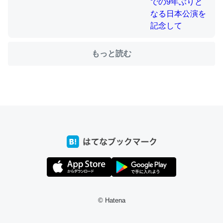
ちょうど同じ理由でEcho Show 8を設定中でした。Prime
とかSpotifyを支払う孝行もできる。一生で親と会える残
もっと読む
り時間を日数にすると1週間とかの人が多いそうだけど、
それを実質100倍以上に伸ばす効果があるはず……
─たまにLINEするくらいだった遠方の父67歳と僕。ITツール導入で
コミュニケーションが劇的に変化した｜tayorini by LIFULL介護
私も3年前ぐらいに祖母の家に設置した。ポケットWifiみ
たいなのでネット環境作ったけどAlexaしか使わないので
回線代ほとんどかからないですよ。参考：
https://toyoshi.hatenablog.com/entry/2019/05/15/1805
© Hatena
34
─たまにLINEするくらいだった遠方の父67歳と僕。ITツール導入で