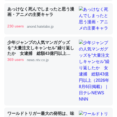
あっけなく死んでしまったと思う漫
昆虫ってカルシウム少ないのか。知らんかった。調べたら
画・アニメの主要キャラ
コオロギのカルシウム分はエビの600分の1程度。
230 users
anond.hatelabo.jp
─ニュース :: 【研究発表】昆虫学の大問題＝「昆虫はなぜ海にいな
いのか」に関する新仮説
少年ジャンプの人気マンガグッズ
を“大量注文しキャンセル”繰り返し
たか 女逮捕 総額43億円以上
（2026年8月6日掲載）｜日テレ
369 users
news.ntv.co.jp
NEWS NNN
論文では「淡水はカルシウムも酸素も不足してて両方に不
利だから両方が拮抗してるのでは」とあって面白い。海に
いる鋏角類（カブトガニ・ウミグモ）はカルシウムを使わ
ずキチンを強化してる筈だが、酵素が違うのか？
─ニュース :: 【研究発表】昆虫学の大問題＝「昆虫はなぜ海にいな
いのか」に関する新仮説
ワールドトリガー最大の発明は、味