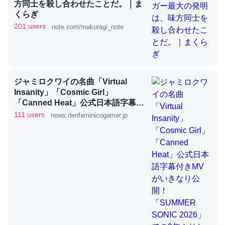
方同士を殺し合わせたことだ。｜ま
くらぎ
これを元に考えるとカルシウムを大量に使う脊椎動物と貝
201 users
note.com/makuragi_note
類は苦労してるんだな…。腹足類だと殻を無くしてナメク
ジになったり努力してるし。
─ニュース :: 【研究発表】昆虫学の大問題＝「昆虫はなぜ海にいな
いのか」に関する新仮説
ジャミロクワイの名曲「Virtual
Insanity」「Cosmic Girl」
「Canned Heat」公式日本語字幕付
きMVがいきなり公開！「SUMMER
111 users
news.denfaminicogamer.jp
SONIC 2026」での9年ぶりとなる日
ウチもEchoを実家に置いて４年。でたまに覗いてる。ぼ
本公演を記念して
ちぼちRingも置こうかと画策中。あと、Googleマップで
位置情報を共有してる。電池残量や充電中かが分かるので
これ見て生きてるなって分かる。
─たまにLINEするくらいだった遠方の父67歳と僕。ITツール導入で
コミュニケーションが劇的に変化した｜tayorini by LIFULL介護