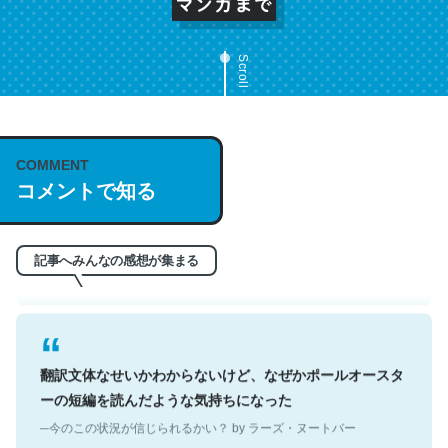
Scroll
これは名文。彼はとてもクレバーなんだろうなと凄く思
COMMENT
う。英語少しでも読める人は原文もお勧め。自分はこの流
コメントで知る
れ好き。Let’s Fucking Go. Then Covid hit. Shit.
─今のこの状況が信じられるかい？ by ラーズ・ヌートバー
記事へみんなの感想が集まる
翻訳文体なせいかわからないけど、なぜかポールオースタ
ーの短編を読んだような気持ちになった
─今のこの状況が信じられるかい？ by ラーズ・ヌートバー