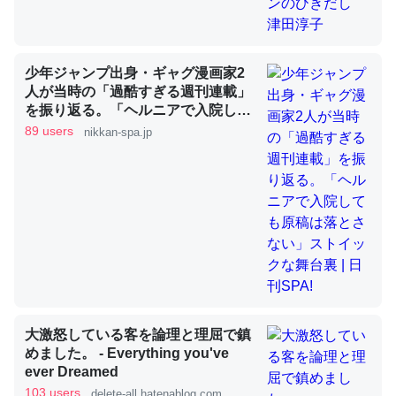
昆虫ってカルシウム少ないのか。知らんかった。調べたら
少年ジャンプ出身・ギャグ漫画家2
コオロギのカルシウム分はエビの600分の1程度。
人が当時の「過酷すぎる週刊連載」
─ニュース :: 【研究発表】昆虫学の大問題＝「昆虫はなぜ海にいな
を振り返る。「ヘルニアで入院して
いのか」に関する新仮説
も原稿は落とさない」ストイックな
89 users
nikkan-spa.jp
舞台裏 | 日刊SPA!
論文では「淡水はカルシウムも酸素も不足してて両方に不
利だから両方が拮抗してるのでは」とあって面白い。海に
いる鋏角類（カブトガニ・ウミグモ）はカルシウムを使わ
ずキチンを強化してる筈だが、酵素が違うのか？
─ニュース :: 【研究発表】昆虫学の大問題＝「昆虫はなぜ海にいな
大激怒している客を論理と理屈で鎮
いのか」に関する新仮説
めました。 - Everything you've
ever Dreamed
103 users
delete-all.hatenablog.com