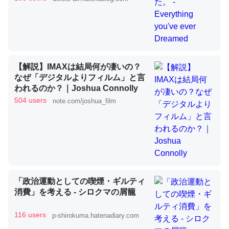
これを元に考えるとカルシウムを大量に使う脊椎動物と貝
類は苦労してるんだな…。腹足類だと殻を無くしてナメク
ジになったり努力してるし。
【解説】IMAXは結局何が凄いの？
─ニュース :: 【研究発表】昆虫学の大問題＝「昆虫はなぜ海にいな
なぜ「デジタルよりフィルム」と言
いのか」に関する新仮説
われるのか？｜Joshua Connolly
504 users
note.com/joshua_film
ウチもEchoを実家に置いて４年。でたまに覗いてる。ぼ
ちぼちRingも置こうかと画策中。あと、Googleマップで
位置情報を共有してる。電池残量や充電中かが分かるので
「政治運動としての喫煙・ギルティ
これ見て生きてるなって分かる。
消費」を考える - シロクマの屑籠
─たまにLINEするくらいだった遠方の父67歳と僕。ITツール導入で
コミュニケーションが劇的に変化した｜tayorini by LIFULL介護
116 users
p-shirokuma.hatenadiary.com