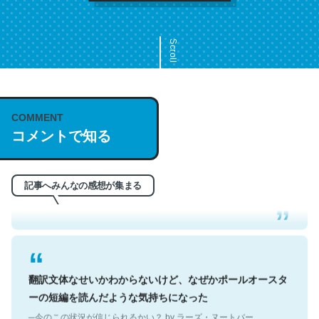
Scroll
COMMENT
これは名文。彼はとてもクレバーなんだろうなと凄く思
コメントで知る
う。英語少しでも読める人は原文もお勧め。自分はこの流
れ好き。Let’s Fucking Go. Then Covid hit. Shit.
─今のこの状況が信じられるかい？ by ラーズ・ヌートバー
記事へみんなの感想が集まる
翻訳文体なせいかわからないけど、なぜかポールオースタ
ーの短編を読んだような気持ちになった
─今のこの状況が信じられるかい？ by ラーズ・ヌートバー