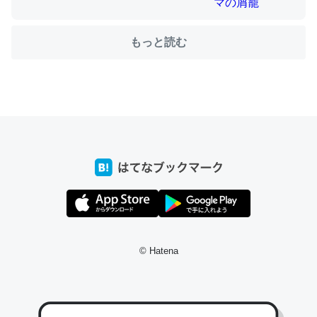
もっと読む
ちょうど同じ理由でEcho Show 8を設定中でした。Prime
とかSpotifyを支払う孝行もできる。一生で親と会える残
り時間を日数にすると1週間とかの人が多いそうだけど、
それを実質100倍以上に伸ばす効果があるはず……
─たまにLINEするくらいだった遠方の父67歳と僕。ITツール導入で
コミュニケーションが劇的に変化した｜tayorini by LIFULL介護
私も3年前ぐらいに祖母の家に設置した。ポケットWifiみ
たいなのでネット環境作ったけどAlexaしか使わないので
© Hatena
回線代ほとんどかからないですよ。参考：
https://toyoshi.hatenablog.com/entry/2019/05/15/1805
34