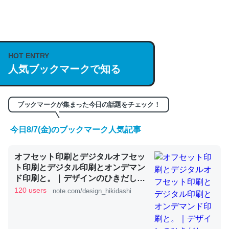
何気にChatGPTの仕組み、特に「トークン」について解
説してる記事が少ないので貴重な良記事。/続編来た
https://isobe324649.hatenablog.com/entry/2023/03/27
HOT ENTRY
/064121
人気ブックマークで知る
─GPTの仕組みと限界についての考察（１） - conceptualization
ブックマークが集まった今日の話題をチェック！
今日8/7(金)のブックマーク人気記事
これは良記事。32768トークンだと英語小説100ページ分
オフセット印刷とデジタルオフセッ
くらい。小説でいう「ずっと前の伏線」は回収されないけ
ト印刷とデジタル印刷とオンデマン
ど、短期記憶というには多い分量。進化すればするほど分
ド印刷と。｜デザインのひきだし
かりやすく強くなりそう
津田淳子
120 users
note.com/design_hikidashi
─GPTの仕組みと限界についての考察（１） - conceptualization