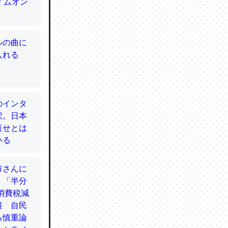
てるので
使わずキ
…。腹足