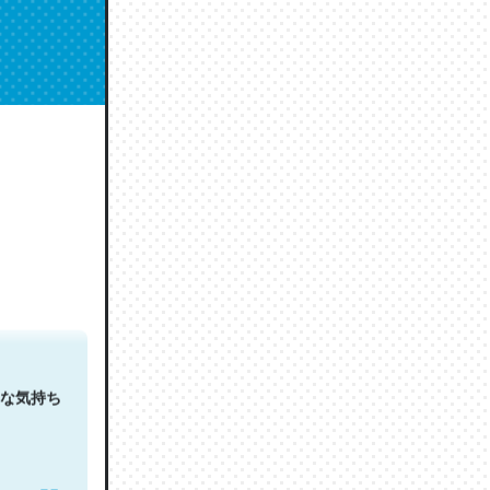
人は原文
な気持ち