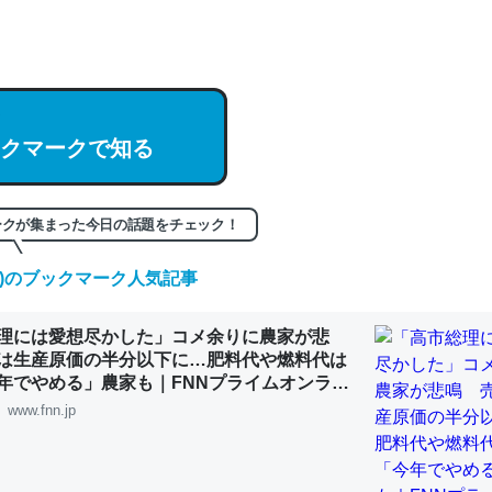
編来た https://isobe324649.hatenablog.com/entry/2023/03/27/
組みと限界についての考察（１） - conceptualization
クマークで知る
記事。32768トークンだと英語小説100ページ分くらい。小説でいう「
は回収されないけど、短期記憶というには多い分量。進化すればするほ
ークが集まった今日の話題をチェック！
くなりそう
組みと限界についての考察（１） - conceptualization
(木)のブックマーク人気記事
理には愛想尽かした」コメ余りに農家が悲
は生産原価の半分以下に…肥料代や燃料代は
年でやめる」農家も｜FNNプライムオンライ
www.fnn.jp
カルシウム少ないのか。知らんかった。調べたらコオロギのカルシウム
分の1程度。
 :: 【研究発表】昆虫学の大問題＝「昆虫はなぜ海にいないのか」に関する新仮説