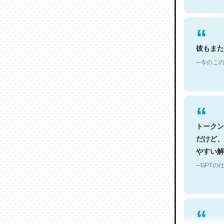
彼もまた
─今のこの
トークン
だけど、
やすい解
─GPTの仕
何気にC