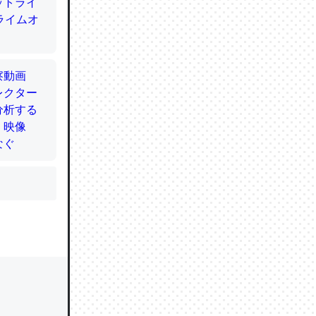
かと画策
るのでこ
的に変化し
う孝行もで
ど、それ
的に変化し