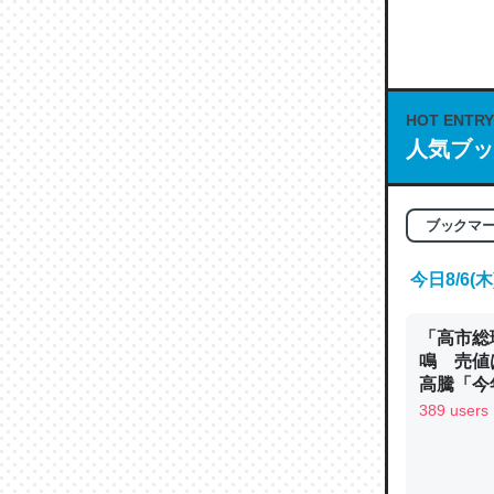
な良記事。/続
─GPTの仕
HOT ENTRY
人気ブッ
これは良
の伏線」
ブックマ
やすく強
─GPTの仕
今日8/6
「高市総
鳴 売値
高騰「今
ン
389 users
昆虫って
の600
─ニュース