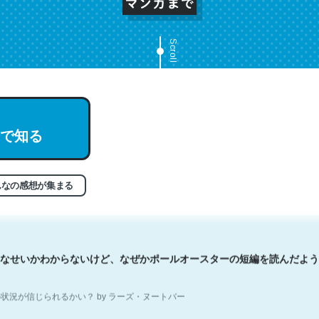
Scroll
文。彼はとてもクレバーなんだろうなと凄く思う。英語少しでも読める
分はこの流れ好き。Let’s Fucking Go. Then Covid hit. Shit.
で知る
状況が信じられるかい？ by ラーズ・ヌートバー
んなの感想が集まる
なせいかわからないけど、なぜかポールオースターの短編を読んだよう
状況が信じられるかい？ by ラーズ・ヌートバー