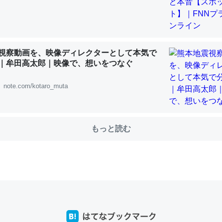
choを実家に置いて４年。でたまに覗いてる。ぼちぼちRingも置こう
、Googleマップで位置情報を共有してる。電池残量や充電中かが分か
きてるなって分かる。
視察動画を、映像ディレクターとして本気で
｜牟田高太郎｜映像で、想いをつなぐ
INEするくらいだった遠方の父67歳と僕。ITツール導入でコミュニケーションが劇
ni by LIFULL介護
note.com/kotaro_muta
もっと読む
じ理由でEcho Show 8を設定中でした。PrimeとかSpotifyを支払
生で親と会える残り時間を日数にすると1週間とかの人が多いそうだけ
00倍以上に伸ばす効果があるはず……
INEするくらいだった遠方の父67歳と僕。ITツール導入でコミュニケーションが劇
ni by LIFULL介護