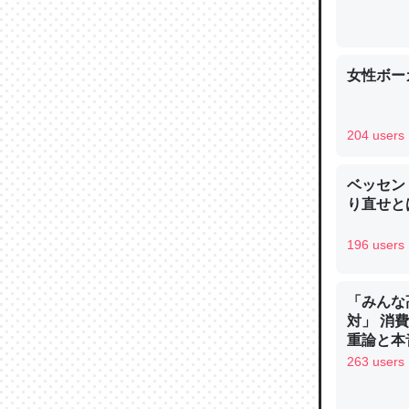
女性ボー
論文では
は」とあ
204 users
チンを強
─ニュース
ベッセン
り直せと
196 users
これを元
「みんな
類だと殻
対」 消
─ニュース
重論と本
イン
263 users