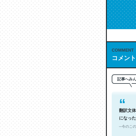
これは名
COMMENT
もお勧め。自
コメント
─今のこの
記事へみ
翻訳文体
になった
─今のこの