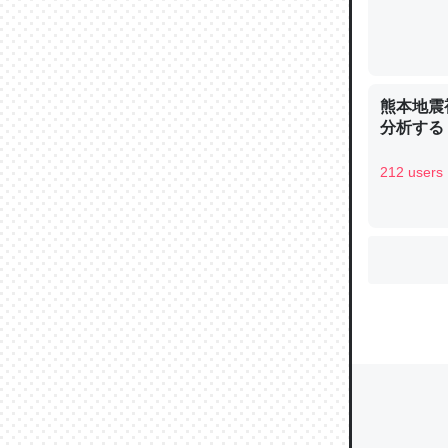
ウチもE
中。あと
れ見て生
熊本地震
分析する
─たまにL
た｜tayori
212 users
ちょうど同
きる。一
を実質1
─たまにL
た｜tayori