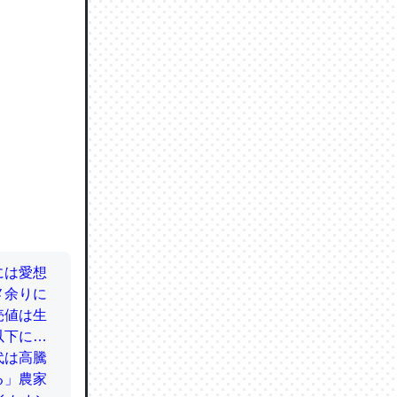
064121
ずっと前
ど分かり
分はエビ