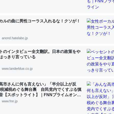
カルの曲に男性コーラス入れるな！クソが！
「淡水はカルシウムも酸素も不足してて両方に不利だから両方が拮抗し
って面白い。海にいる鋏角類（カブトガニ・ウミグモ）はカルシウムを
anond.hatelabo.jp
化してる筈だが、酵素が違うのか？
 :: 【研究発表】昆虫学の大問題＝「昆虫はなぜ海にいないのか」に関する新仮説
トのインタビュー全文翻訳。日本の政策をや
はっきり言っている
www.landerblue.co.jp
に考えるとカルシウムを大量に使う脊椎動物と貝類は苦労してるんだな
高市さんに何も言えない」「半分以上が反
を無くしてナメクジになったり努力してるし。
費税減税めぐる舞台裏 自民党内でくすぶる慎
 :: 【研究発表】昆虫学の大問題＝「昆虫はなぜ海にいないのか」に関する新仮説
音【スポットライト】｜FNNプライムオンラ
www.fnn.jp