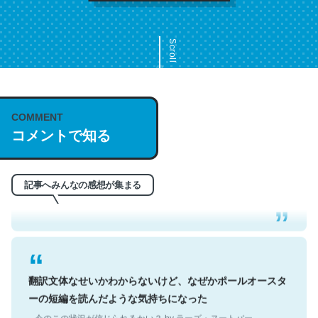
Scroll
COMMENT
これは名文。彼はとてもクレバーなんだろうなと凄く思
コメントで知る
う。英語少しでも読める人は原文もお勧め。自分はこの流
れ好き。Let’s Fucking Go. Then Covid hit. Shit.
─今のこの状況が信じられるかい？ by ラーズ・ヌートバー
記事へみんなの感想が集まる
翻訳文体なせいかわからないけど、なぜかポールオースタ
ーの短編を読んだような気持ちになった
─今のこの状況が信じられるかい？ by ラーズ・ヌートバー