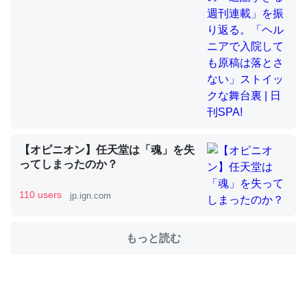
舞台裏 | 日刊SPA!
これを元に考えるとカルシウムを大量に使う脊椎動物と貝
類は苦労してるんだな…。腹足類だと殻を無くしてナメク
ジになったり努力してるし。
─ニュース :: 【研究発表】昆虫学の大問題＝「昆虫はなぜ海にいな
いのか」に関する新仮説
【オピニオン】任天堂は「魂」を失
ってしまったのか？
110 users
jp.ign.com
ウチもEchoを実家に置いて４年。でたまに覗いてる。ぼ
ちぼちRingも置こうかと画策中。あと、Googleマップで
位置情報を共有してる。電池残量や充電中かが分かるので
もっと読む
これ見て生きてるなって分かる。
─たまにLINEするくらいだった遠方の父67歳と僕。ITツール導入で
コミュニケーションが劇的に変化した｜tayorini by LIFULL介護