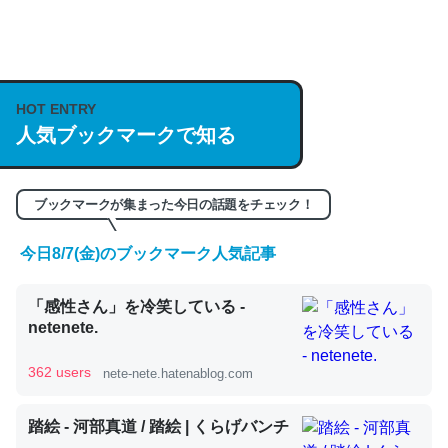
何気にChatGPTの仕組み、特に「トークン」について解
説してる記事が少ないので貴重な良記事。/続編来た
https://isobe324649.hatenablog.com/entry/2023/03/27
HOT ENTRY
人気ブックマークで知る
/064121
─GPTの仕組みと限界についての考察（１） - conceptualization
ブックマークが集まった今日の話題をチェック！
今日8/7(金)のブックマーク人気記事
これは良記事。32768トークンだと英語小説100ページ分
「感性さん」を冷笑している -
くらい。小説でいう「ずっと前の伏線」は回収されないけ
netenete.
ど、短期記憶というには多い分量。進化すればするほど分
かりやすく強くなりそう
362 users
nete-nete.hatenablog.com
─GPTの仕組みと限界についての考察（１） - conceptualization
踏絵 - 河部真道 / 踏絵 | くらげバンチ