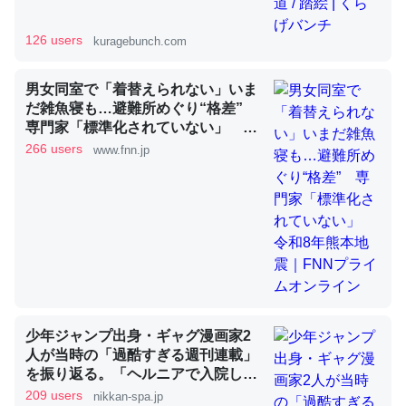
126 users
kuragebunch.com
昆虫ってカルシウム少ないのか。知らんかった。調べたら
コオロギのカルシウム分はエビの600分の1程度。
男女同室で「着替えられない」いま
だ雑魚寝も…避難所めぐり“格差”
─ニュース :: 【研究発表】昆虫学の大問題＝「昆虫はなぜ海にいな
専門家「標準化されていない」 令
いのか」に関する新仮説
和8年熊本地震｜FNNプライムオン
266 users
www.fnn.jp
ライン
論文では「淡水はカルシウムも酸素も不足してて両方に不
利だから両方が拮抗してるのでは」とあって面白い。海に
いる鋏角類（カブトガニ・ウミグモ）はカルシウムを使わ
ずキチンを強化してる筈だが、酵素が違うのか？
少年ジャンプ出身・ギャグ漫画家2
─ニュース :: 【研究発表】昆虫学の大問題＝「昆虫はなぜ海にいな
いのか」に関する新仮説
人が当時の「過酷すぎる週刊連載」
を振り返る。「ヘルニアで入院して
も原稿は落とさない」ストイックな
209 users
nikkan-spa.jp