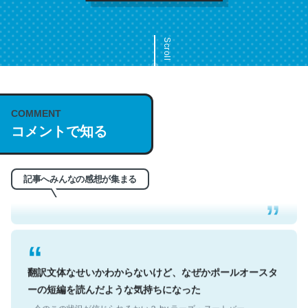
Scroll
COMMENT
これは名文。彼はとてもクレバーなんだろうなと凄く思
コメントで知る
う。英語少しでも読める人は原文もお勧め。自分はこの流
れ好き。Let’s Fucking Go. Then Covid hit. Shit.
─今のこの状況が信じられるかい？ by ラーズ・ヌートバー
記事へみんなの感想が集まる
翻訳文体なせいかわからないけど、なぜかポールオースタ
ーの短編を読んだような気持ちになった
─今のこの状況が信じられるかい？ by ラーズ・ヌートバー