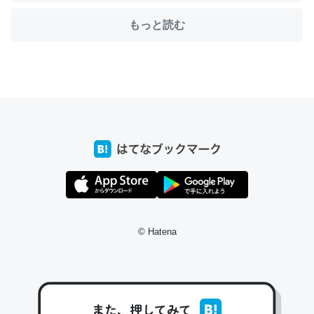
もっと読む
ちょうど同じ理由でEcho Show 8を設定中でした。Prime
とかSpotifyを支払う孝行もできる。一生で親と会える残
り時間を日数にすると1週間とかの人が多いそうだけど、
それを実質100倍以上に伸ばす効果があるはず……
─たまにLINEするくらいだった遠方の父67歳と僕。ITツール導入で
コミュニケーションが劇的に変化した｜tayorini by LIFULL介護
© Hatena
私も3年前ぐらいに祖母の家に設置した。ポケットWifiみ
たいなのでネット環境作ったけどAlexaしか使わないので
回線代ほとんどかからないですよ。参考：
https://toyoshi.hatenablog.com/entry/2019/05/15/1805
34