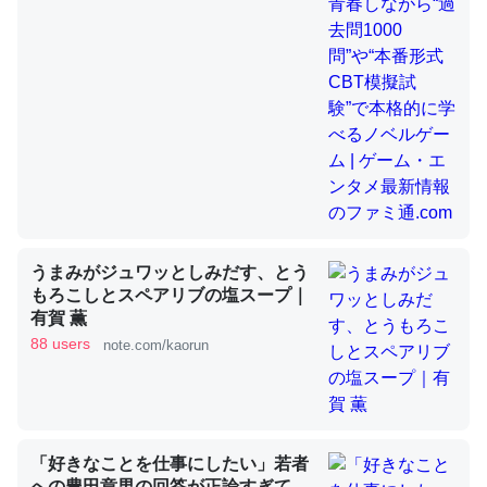
昆虫ってカルシウム少ないのか。知らんかった。調べたら
コオロギのカルシウム分はエビの600分の1程度。
─ニュース :: 【研究発表】昆虫学の大問題＝「昆虫はなぜ海にいな
いのか」に関する新仮説
うまみがジュワッとしみだす、とう
論文では「淡水はカルシウムも酸素も不足してて両方に不
もろこしとスペアリブの塩スープ｜
有賀 薫
利だから両方が拮抗してるのでは」とあって面白い。海に
88 users
note.com/kaorun
いる鋏角類（カブトガニ・ウミグモ）はカルシウムを使わ
ずキチンを強化してる筈だが、酵素が違うのか？
─ニュース :: 【研究発表】昆虫学の大問題＝「昆虫はなぜ海にいな
いのか」に関する新仮説
「好きなことを仕事にしたい」若者
への豊田章男の回答が正論すぎて、