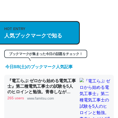
何気にChatGPTの仕組み、特に「トークン」について解
説してる記事が少ないので貴重な良記事。/続編来た
https://isobe324649.hatenablog.com/entry/2023/03/27
HOT ENTRY
人気ブックマークで知る
/064121
─GPTの仕組みと限界についての考察（１） - conceptualization
ブックマークが集まった今日の話題をチェック！
今日8/8(土)のブックマーク人気記事
これは良記事。32768トークンだと英語小説100ページ分
『電工らぶ ゼロから始める電気工事
くらい。小説でいう「ずっと前の伏線」は回収されないけ
士』第二種電気工事士の試験を5人
ど、短期記憶というには多い分量。進化すればするほど分
のヒロインと勉強。青春しなが
かりやすく強くなりそう
ら“過去問1000問”や“本番形式CBT
265 users
www.famitsu.com
模擬試験”で本格的に学べるノベル
─GPTの仕組みと限界についての考察（１） - conceptualization
ゲーム | ゲーム・エンタメ最新情報
のファミ通.com