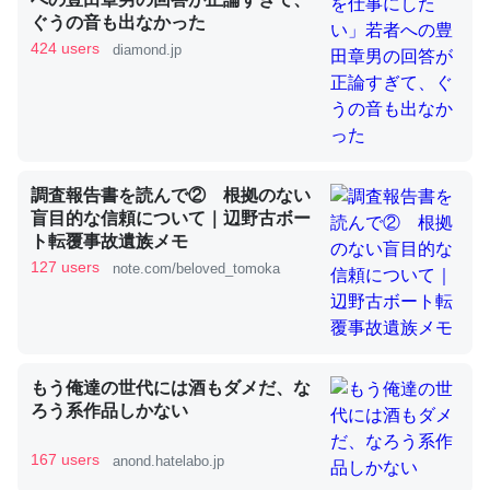
ぐうの音も出なかった
424 users
diamond.jp
これを元に考えるとカルシウムを大量に使う脊椎動物と貝
類は苦労してるんだな…。腹足類だと殻を無くしてナメク
ジになったり努力してるし。
─ニュース :: 【研究発表】昆虫学の大問題＝「昆虫はなぜ海にいな
いのか」に関する新仮説
調査報告書を読んで② 根拠のない
盲目的な信頼について｜辺野古ボー
ト転覆事故遺族メモ
127 users
note.com/beloved_tomoka
ウチもEchoを実家に置いて４年。でたまに覗いてる。ぼ
ちぼちRingも置こうかと画策中。あと、Googleマップで
位置情報を共有してる。電池残量や充電中かが分かるので
もう俺達の世代には酒もダメだ、な
これ見て生きてるなって分かる。
ろう系作品しかない
─たまにLINEするくらいだった遠方の父67歳と僕。ITツール導入で
コミュニケーションが劇的に変化した｜tayorini by LIFULL介護
167 users
anond.hatelabo.jp