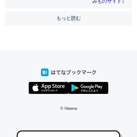
もっと読む
ちょうど同じ理由でEcho Show 8を設定中でした。Prime
とかSpotifyを支払う孝行もできる。一生で親と会える残
り時間を日数にすると1週間とかの人が多いそうだけど、
それを実質100倍以上に伸ばす効果があるはず……
─たまにLINEするくらいだった遠方の父67歳と僕。ITツール導入で
コミュニケーションが劇的に変化した｜tayorini by LIFULL介護
私も3年前ぐらいに祖母の家に設置した。ポケットWifiみ
たいなのでネット環境作ったけどAlexaしか使わないので
© Hatena
回線代ほとんどかからないですよ。参考：
https://toyoshi.hatenablog.com/entry/2019/05/15/1805
34