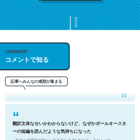
Scroll
COMMENT
これは名文。彼はとてもクレバーなんだろうなと凄く思
コメントで知る
う。英語少しでも読める人は原文もお勧め。自分はこの流
れ好き。Let’s Fucking Go. Then Covid hit. Shit.
─今のこの状況が信じられるかい？ by ラーズ・ヌートバー
記事へみんなの感想が集まる
翻訳文体なせいかわからないけど、なぜかポールオースタ
ーの短編を読んだような気持ちになった
─今のこの状況が信じられるかい？ by ラーズ・ヌートバー