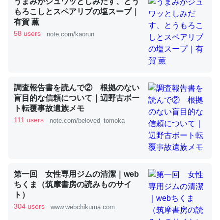
うまみがジュワッとしみだす、とう
もろこしとスペアリブの塩スープ｜
有賀 薫
これを元に考えるとカルシウムを大量に使う脊椎動物と貝
58 users
note.com/kaorun
類は苦労してるんだな…。腹足類だと殻を無くしてナメク
ジになったり努力してるし。
─ニュース :: 【研究発表】昆虫学の大問題＝「昆虫はなぜ海にいな
いのか」に関する新仮説
調査報告書を読んで② 根拠のない
盲目的な信頼について｜辺野古ボー
ト転覆事故遺族メモ
111 users
note.com/beloved_tomoka
ウチもEchoを実家に置いて４年。でたまに覗いてる。ぼ
ちぼちRingも置こうかと画策中。あと、Googleマップで
位置情報を共有してる。電池残量や充電中かが分かるので
第一回 女性専用ジムの清潔｜web
これ見て生きてるなって分かる。
ちくま（筑摩書房の読みものサイ
─たまにLINEするくらいだった遠方の父67歳と僕。ITツール導入で
ト）
コミュニケーションが劇的に変化した｜tayorini by LIFULL介護
304 users
www.webchikuma.com