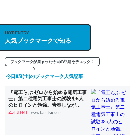
何気にChatGPTの仕組み、特に「トークン」について解
説してる記事が少ないので貴重な良記事。/続編来た
https://isobe324649.hatenablog.com/entry/2023/03/27
HOT ENTRY
/064121
人気ブックマークで知る
─GPTの仕組みと限界についての考察（１） - conceptualization
ブックマークが集まった今日の話題をチェック！
今日8/8(土)のブックマーク人気記事
これは良記事。32768トークンだと英語小説100ページ分
『電工らぶ ゼロから始める電気工事
くらい。小説でいう「ずっと前の伏線」は回収されないけ
士』第二種電気工事士の試験を5人
ど、短期記憶というには多い分量。進化すればするほど分
のヒロインと勉強。青春しなが
かりやすく強くなりそう
ら“過去問1000問”や“本番形式CBT
214 users
www.famitsu.com
─GPTの仕組みと限界についての考察（１） - conceptualization
模擬試験”で本格的に学べるノベル
ゲーム | ゲーム・エンタメ最新情報
のファミ通.com