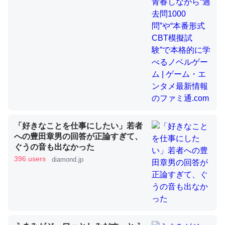
昆虫ってカルシウム少ないのか。知らんかった。調べたら
コオロギのカルシウム分はエビの600分の1程度。
─ニュース :: 【研究発表】昆虫学の大問題＝「昆虫はなぜ海にいな
いのか」に関する新仮説
「好きなことを仕事にしたい」若者
論文では「淡水はカルシウムも酸素も不足してて両方に不
への豊田章男の回答が正論すぎて、
利だから両方が拮抗してるのでは」とあって面白い。海に
ぐうの音も出なかった
いる鋏角類（カブトガニ・ウミグモ）はカルシウムを使わ
396 users
diamond.jp
ずキチンを強化してる筈だが、酵素が違うのか？
─ニュース :: 【研究発表】昆虫学の大問題＝「昆虫はなぜ海にいな
いのか」に関する新仮説