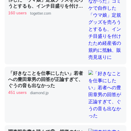
うとするも、インチ目盛りを付けた
ため経産省の規約に抵触、販売見送
160 users
togetter.com
りに
これを元に考えるとカルシウムを大量に使う脊椎動物と貝
類は苦労してるんだな…。腹足類だと殻を無くしてナメク
ジになったり努力してるし。
─ニュース :: 【研究発表】昆虫学の大問題＝「昆虫はなぜ海にいな
いのか」に関する新仮説
「好きなことを仕事にしたい」若者
への豊田章男の回答が正論すぎて、
ウチもEchoを実家に置いて４年。でたまに覗いてる。ぼ
ぐうの音も出なかった
ちぼちRingも置こうかと画策中。あと、Googleマップで
451 users
diamond.jp
位置情報を共有してる。電池残量や充電中かが分かるので
これ見て生きてるなって分かる。
─たまにLINEするくらいだった遠方の父67歳と僕。ITツール導入で
コミュニケーションが劇的に変化した｜tayorini by LIFULL介護