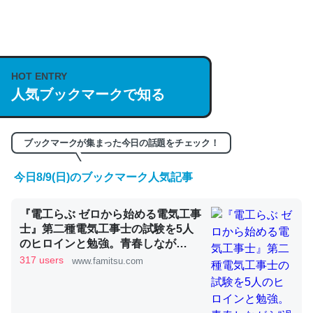
何気にChatGPTの仕組み、特に「トークン」について解
説してる記事が少ないので貴重な良記事。/続編来た
https://isobe324649.hatenablog.com/entry/2023/03/27
HOT ENTRY
/064121
人気ブックマークで知る
─GPTの仕組みと限界についての考察（１） - conceptualization
ブックマークが集まった今日の話題をチェック！
今日8/9(日)のブックマーク人気記事
これは良記事。32768トークンだと英語小説100ページ分
『電工らぶ ゼロから始める電気工事
くらい。小説でいう「ずっと前の伏線」は回収されないけ
士』第二種電気工事士の試験を5人
ど、短期記憶というには多い分量。進化すればするほど分
のヒロインと勉強。青春しなが
かりやすく強くなりそう
ら“過去問1000問”や“本番形式CBT
317 users
www.famitsu.com
模擬試験”で本格的に学べるノベル
─GPTの仕組みと限界についての考察（１） - conceptualization
ゲーム | ゲーム・エンタメ最新情報
のファミ通.com