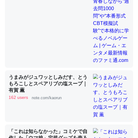
昆虫ってカルシウム少ないのか。知らんかった。調べたら
コオロギのカルシウム分はエビの600分の1程度。
─ニュース :: 【研究発表】昆虫学の大問題＝「昆虫はなぜ海にいな
いのか」に関する新仮説
うまみがジュワッとしみだす、とう
論文では「淡水はカルシウムも酸素も不足してて両方に不
もろこしとスペアリブの塩スープ｜
利だから両方が拮抗してるのでは」とあって面白い。海に
有賀 薫
162 users
いる鋏角類（カブトガニ・ウミグモ）はカルシウムを使わ
note.com/kaorun
ずキチンを強化してる筈だが、酵素が違うのか？
─ニュース :: 【研究発表】昆虫学の大問題＝「昆虫はなぜ海にいな
いのか」に関する新仮説
「これは知らなかった」コミケで自
作した「ウマ娘」定規グッズを売ろ