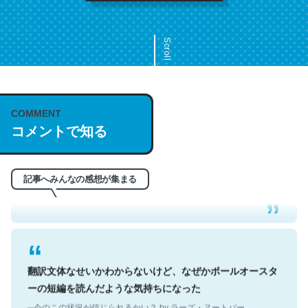
Scroll
COMMENT
これは名文。彼はとてもクレバーなんだろうなと凄く思
コメントで知る
う。英語少しでも読める人は原文もお勧め。自分はこの流
れ好き。Let’s Fucking Go. Then Covid hit. Shit.
─今のこの状況が信じられるかい？ by ラーズ・ヌートバー
記事へみんなの感想が集まる
翻訳文体なせいかわからないけど、なぜかポールオースタ
ーの短編を読んだような気持ちになった
─今のこの状況が信じられるかい？ by ラーズ・ヌートバー