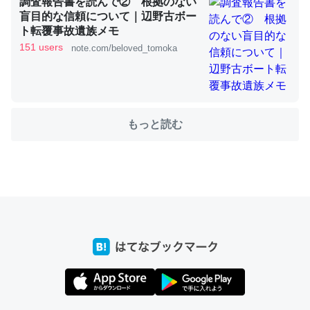
調査報告書を読んで② 根拠のない
盲目的な信頼について｜辺野古ボー
ト転覆事故遺族メモ
151 users
note.com/beloved_tomoka
ちょうど同じ理由でEcho Show 8を設定中でした。Prime
とかSpotifyを支払う孝行もできる。一生で親と会える残
り時間を日数にすると1週間とかの人が多いそうだけど、
それを実質100倍以上に伸ばす効果があるはず……
もっと読む
─たまにLINEするくらいだった遠方の父67歳と僕。ITツール導入で
コミュニケーションが劇的に変化した｜tayorini by LIFULL介護
私も3年前ぐらいに祖母の家に設置した。ポケットWifiみ
たいなのでネット環境作ったけどAlexaしか使わないので
回線代ほとんどかからないですよ。参考：
https://toyoshi.hatenablog.com/entry/2019/05/15/1805
34