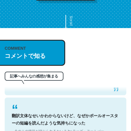
Scroll
COMMENT
これは名文。彼はとてもクレバーなんだろうなと凄く思
コメントで知る
う。英語少しでも読める人は原文もお勧め。自分はこの流
れ好き。Let’s Fucking Go. Then Covid hit. Shit.
─今のこの状況が信じられるかい？ by ラーズ・ヌートバー
記事へみんなの感想が集まる
翻訳文体なせいかわからないけど、なぜかポールオースタ
ーの短編を読んだような気持ちになった
─今のこの状況が信じられるかい？ by ラーズ・ヌートバー