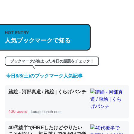
何気にChatGPTの仕組み、特に「トークン」について解
説してる記事が少ないので貴重な良記事。/続編来た
https://isobe324649.hatenablog.com/entry/2023/03/27
HOT ENTRY
人気ブックマークで知る
/064121
─GPTの仕組みと限界についての考察（１） - conceptualization
ブックマークが集まった今日の話題をチェック！
今日8/8(土)のブックマーク人気記事
これは良記事。32768トークンだと英語小説100ページ分
踏絵 - 河部真道 / 踏絵 | くらげバンチ
くらい。小説でいう「ずっと前の伏線」は回収されないけ
ど、短期記憶というには多い分量。進化すればするほど分
かりやすく強くなりそう
436 users
kuragebunch.com
─GPTの仕組みと限界についての考察（１） - conceptualization
40代後半でFIREしたけどやりたい
ことがない。 毎日遊んでるだけで楽