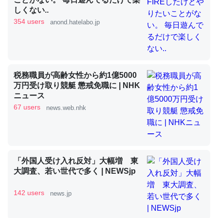
しくない..
354 users
anond.hatelabo.jp
昆虫ってカルシウム少ないのか。知らんかった。調べたら
コオロギのカルシウム分はエビの600分の1程度。
─ニュース :: 【研究発表】昆虫学の大問題＝「昆虫はなぜ海にいな
いのか」に関する新仮説
税務職員が高齢女性から約1億5000
万円受け取り競艇 懲戒免職に | NHK
ニュース
67 users
news.web.nhk
論文では「淡水はカルシウムも酸素も不足してて両方に不
利だから両方が拮抗してるのでは」とあって面白い。海に
いる鋏角類（カブトガニ・ウミグモ）はカルシウムを使わ
「外国人受け入れ反対」大幅増 東
ずキチンを強化してる筈だが、酵素が違うのか？
大調査、若い世代で多く | NEWSjp
─ニュース :: 【研究発表】昆虫学の大問題＝「昆虫はなぜ海にいな
いのか」に関する新仮説
142 users
news.jp