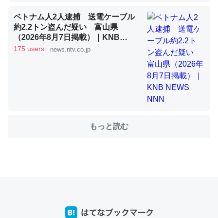
ベトナム人2人逮捕 送電ケーブル
約2.2トン盗んだ疑い 富山県
これを元に考えるとカルシウムを大量に使う脊椎動物と貝
（2026年8月7日掲載）｜KNB
類は苦労してるんだな…。腹足類だと殻を無くしてナメク
NEWS NNN
175 users
news.ntv.co.jp
ジになったり努力してるし。
─ニュース :: 【研究発表】昆虫学の大問題＝「昆虫はなぜ海にいな
いのか」に関する新仮説
もっと読む
ウチもEchoを実家に置いて４年。でたまに覗いてる。ぼ
ちぼちRingも置こうかと画策中。あと、Googleマップで
位置情報を共有してる。電池残量や充電中かが分かるので
これ見て生きてるなって分かる。
─たまにLINEするくらいだった遠方の父67歳と僕。ITツール導入で
コミュニケーションが劇的に変化した｜tayorini by LIFULL介護