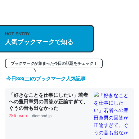
何気にChatGPTの仕組み、特に「トークン」について解
説してる記事が少ないので貴重な良記事。/続編来た
HOT ENTRY
https://isobe324649.hatenablog.com/entry/2023/03/27
人気ブックマークで知る
/064121
─GPTの仕組みと限界についての考察（１） - conceptualization
ブックマークが集まった今日の話題をチェック！
今日8/8(土)のブックマーク人気記事
これは良記事。32768トークンだと英語小説100ページ分
「好きなことを仕事にしたい」若者
くらい。小説でいう「ずっと前の伏線」は回収されないけ
への豊田章男の回答が正論すぎて、
ど、短期記憶というには多い分量。進化すればするほど分
ぐうの音も出なかった
かりやすく強くなりそう
296 users
diamond.jp
─GPTの仕組みと限界についての考察（１） - conceptualization