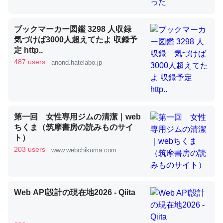
ブックマーカー図鑑 3298 人収録
昆虫ってカルシウム少ないのか。知らんかった。調べたら
気づけば3000人超えてたよ 収録予
コオロギのカルシウム分はエビの600分の1程度。
定 http..
487 users
anond.hatelabo.jp
─ニュース :: 【研究発表】昆虫学の大問題＝「昆虫はなぜ海にいな
いのか」に関する新仮説
第一回 女性専用ジムの清潔｜web
ちくま（筑摩書房の読みものサイ
論文では「淡水はカルシウムも酸素も不足してて両方に不
ト）
利だから両方が拮抗してるのでは」とあって面白い。海に
203 users
www.webchikuma.com
いる鋏角類（カブトガニ・ウミグモ）はカルシウムを使わ
ずキチンを強化してる筈だが、酵素が違うのか？
─ニュース :: 【研究発表】昆虫学の大問題＝「昆虫はなぜ海にいな
Web API設計の現在地2026 - Qiita
いのか」に関する新仮説