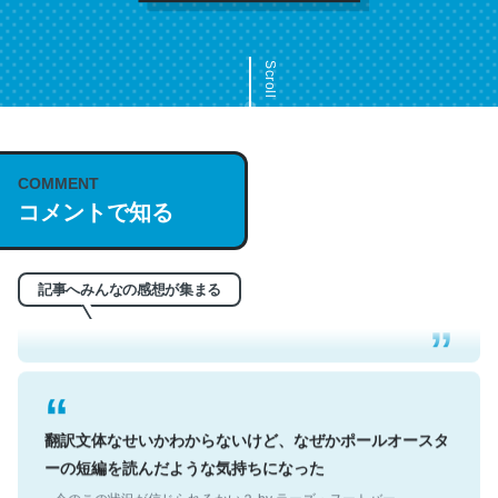
Scroll
COMMENT
これは名文。彼はとてもクレバーなんだろうなと凄く思
コメントで知る
う。英語少しでも読める人は原文もお勧め。自分はこの流
れ好き。Let’s Fucking Go. Then Covid hit. Shit.
─今のこの状況が信じられるかい？ by ラーズ・ヌートバー
記事へみんなの感想が集まる
翻訳文体なせいかわからないけど、なぜかポールオースタ
ーの短編を読んだような気持ちになった
─今のこの状況が信じられるかい？ by ラーズ・ヌートバー