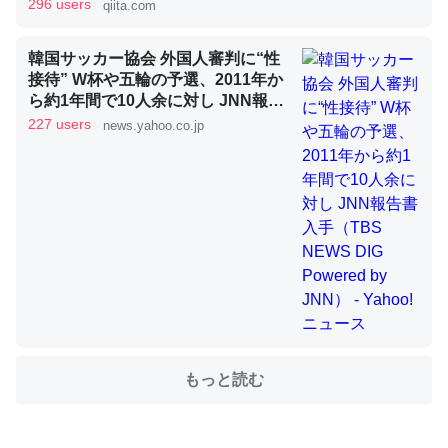
296 users
qiita.com
韓国サッカー協会 外国人審判に“性
これを元に考えるとカルシウムを大量に使う脊椎動物と貝
接待” W杯や五輪の予選、2011年か
類は苦労してるんだな…。腹足類だと殻を無くしてナメク
ら約1年間で10人余に対し JNN報告
ジになったり努力してるし。
書入手（TBS NEWS DIG Powered
227 users
news.yahoo.co.jp
by JNN） - Yahoo!ニュース
─ニュース :: 【研究発表】昆虫学の大問題＝「昆虫はなぜ海にいな
いのか」に関する新仮説
ウチもEchoを実家に置いて４年。でたまに覗いてる。ぼ
ちぼちRingも置こうかと画策中。あと、Googleマップで
位置情報を共有してる。電池残量や充電中かが分かるので
これ見て生きてるなって分かる。
もっと読む
─たまにLINEするくらいだった遠方の父67歳と僕。ITツール導入で
コミュニケーションが劇的に変化した｜tayorini by LIFULL介護