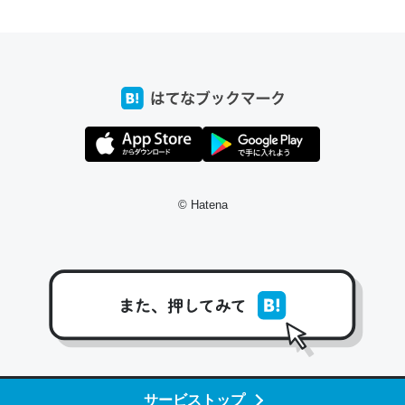
ちょうど同じ理由でEcho Show 8を設定中でした。Prime
とかSpotifyを支払う孝行もできる。一生で親と会える残
り時間を日数にすると1週間とかの人が多いそうだけど、
それを実質100倍以上に伸ばす効果があるはず……
─たまにLINEするくらいだった遠方の父67歳と僕。ITツール導入で
コミュニケーションが劇的に変化した｜tayorini by LIFULL介護
© Hatena
私も3年前ぐらいに祖母の家に設置した。ポケットWifiみ
たいなのでネット環境作ったけどAlexaしか使わないので
回線代ほとんどかからないですよ。参考：
https://toyoshi.hatenablog.com/entry/2019/05/15/1805
34
サービストップ