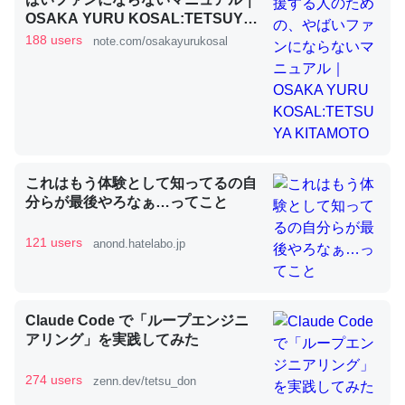
OSAKA YURU KOSAL:TETSUYA
KITAMOTO
188 users
note.com/osakayurukosal
昆虫ってカルシウム少ないのか。知らんかった。調べたら
コオロギのカルシウム分はエビの600分の1程度。
─ニュース :: 【研究発表】昆虫学の大問題＝「昆虫はなぜ海にいな
いのか」に関する新仮説
これはもう体験として知ってるの自
分らが最後やろなぁ…ってこと
論文では「淡水はカルシウムも酸素も不足してて両方に不
121 users
anond.hatelabo.jp
利だから両方が拮抗してるのでは」とあって面白い。海に
いる鋏角類（カブトガニ・ウミグモ）はカルシウムを使わ
ずキチンを強化してる筈だが、酵素が違うのか？
Claude Code で「ループエンジニ
─ニュース :: 【研究発表】昆虫学の大問題＝「昆虫はなぜ海にいな
アリング」を実践してみた
いのか」に関する新仮説
274 users
zenn.dev/tetsu_don