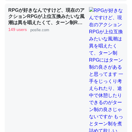
RPGが好きなんですけど、現在のア
クションRPGが上位互換みたいな風
これを元に考えるとカルシウムを大量に使う脊椎動物と貝
潮は異を唱えたくて、ターン制RPG
類は苦労してるんだな…。腹足類だと殻を無くしてナメク
にはターン制の良さがあると思って
149 users
posfie.com
ジになったり努力してるし。
ます 一手をじっくり考えられたり、
途中で休憩したりできるのがターン
─ニュース :: 【研究発表】昆虫学の大問題＝「昆虫はなぜ海にいな
いのか」に関する新仮説
制の良さじゃないですか もっとター
ン制を煮詰めて欲しい→「既出だと
思うがここはオクトパストラベラー
を推したい(´・ω・｀)」
ウチもEchoを実家に置いて４年。でたまに覗いてる。ぼ
ちぼちRingも置こうかと画策中。あと、Googleマップで
位置情報を共有してる。電池残量や充電中かが分かるので
これ見て生きてるなって分かる。
─たまにLINEするくらいだった遠方の父67歳と僕。ITツール導入で
コミュニケーションが劇的に変化した｜tayorini by LIFULL介護