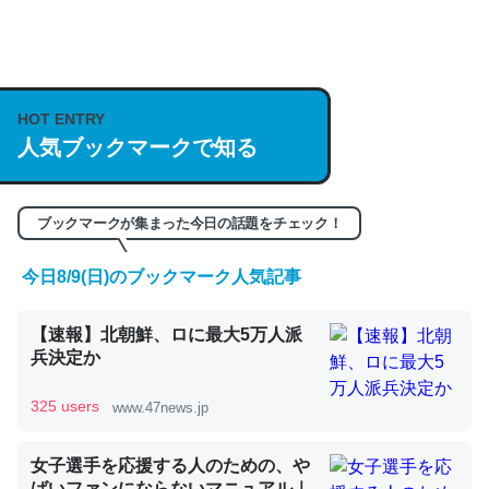
何気にChatGPTの仕組み、特に「トークン」について解
説してる記事が少ないので貴重な良記事。/続編来た
https://isobe324649.hatenablog.com/entry/2023/03/27
HOT ENTRY
人気ブックマークで知る
/064121
─GPTの仕組みと限界についての考察（１） - conceptualization
ブックマークが集まった今日の話題をチェック！
今日8/9(日)のブックマーク人気記事
これは良記事。32768トークンだと英語小説100ページ分
【速報】北朝鮮、ロに最大5万人派
くらい。小説でいう「ずっと前の伏線」は回収されないけ
兵決定か
ど、短期記憶というには多い分量。進化すればするほど分
かりやすく強くなりそう
325 users
www.47news.jp
─GPTの仕組みと限界についての考察（１） - conceptualization
女子選手を応援する人のための、や
ばいファンにならないマニュアル｜