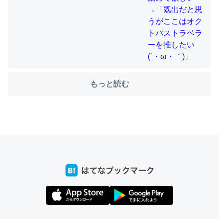
ちょうど同じ理由でEcho Show 8を設定中でした。Prime
とかSpotifyを支払う孝行もできる。一生で親と会える残
り時間を日数にすると1週間とかの人が多いそうだけど、
それを実質100倍以上に伸ばす効果があるはず……
もっと読む
─たまにLINEするくらいだった遠方の父67歳と僕。ITツール導入で
コミュニケーションが劇的に変化した｜tayorini by LIFULL介護
私も3年前ぐらいに祖母の家に設置した。ポケットWifiみ
たいなのでネット環境作ったけどAlexaしか使わないので
回線代ほとんどかからないですよ。参考：
https://toyoshi.hatenablog.com/entry/2019/05/15/1805
34