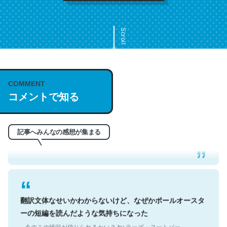
Scroll
COMMENT
これは名文。彼はとてもクレバーなんだろうなと凄く思
コメントで知る
う。英語少しでも読める人は原文もお勧め。自分はこの流
れ好き。Let’s Fucking Go. Then Covid hit. Shit.
─今のこの状況が信じられるかい？ by ラーズ・ヌートバー
記事へみんなの感想が集まる
翻訳文体なせいかわからないけど、なぜかポールオースタ
ーの短編を読んだような気持ちになった
─今のこの状況が信じられるかい？ by ラーズ・ヌートバー