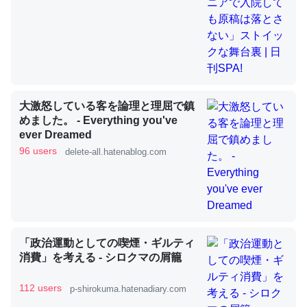
これを元に考えるとカルシウムを大量に使う脊椎動物と貝
類は苦労してるんだな…。腹足類だと殻を無くしてナメク
ジになったり努力してるし。
─ニュース :: 【研究発表】昆虫学の大問題＝「昆虫はなぜ海にいな
大激怒している客を論理と理屈で鎮
いのか」に関する新仮説
めました。 - Everything you've
ever Dreamed
96 users
delete-all.hatenablog.com
ウチもEchoを実家に置いて４年。でたまに覗いてる。ぼ
ちぼちRingも置こうかと画策中。あと、Googleマップで
位置情報を共有してる。電池残量や充電中かが分かるので
「政治運動としての喫煙・ギルティ
これ見て生きてるなって分かる。
消費」を考える - シロクマの屑籠
─たまにLINEするくらいだった遠方の父67歳と僕。ITツール導入で
コミュニケーションが劇的に変化した｜tayorini by LIFULL介護
112 users
p-shirokuma.hatenadiary.com