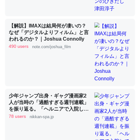
昆虫ってカルシウム少ないのか。知らんかった。調べたら
【解説】IMAXは結局何が凄いの？
コオロギのカルシウム分はエビの600分の1程度。
なぜ「デジタルよりフィルム」と言
われるのか？｜Joshua Connolly
─ニュース :: 【研究発表】昆虫学の大問題＝「昆虫はなぜ海にいな
いのか」に関する新仮説
490 users
note.com/joshua_film
論文では「淡水はカルシウムも酸素も不足してて両方に不
利だから両方が拮抗してるのでは」とあって面白い。海に
少年ジャンプ出身・ギャグ漫画家2
いる鋏角類（カブトガニ・ウミグモ）はカルシウムを使わ
人が当時の「過酷すぎる週刊連載」
ずキチンを強化してる筈だが、酵素が違うのか？
を振り返る。「ヘルニアで入院して
も原稿は落とさない」ストイックな
78 users
─ニュース :: 【研究発表】昆虫学の大問題＝「昆虫はなぜ海にいな
nikkan-spa.jp
いのか」に関する新仮説
舞台裏 | 日刊SPA!