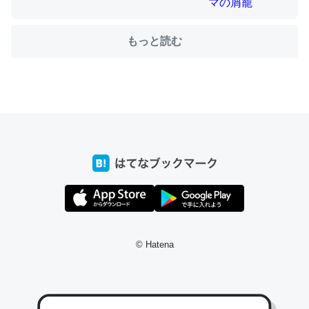
もっと読む
ちょうど同じ理由でEcho Show 8を設定中でした。Prime
とかSpotifyを支払う孝行もできる。一生で親と会える残
り時間を日数にすると1週間とかの人が多いそうだけど、
それを実質100倍以上に伸ばす効果があるはず……
─たまにLINEするくらいだった遠方の父67歳と僕。ITツール導入で
コミュニケーションが劇的に変化した｜tayorini by LIFULL介護
私も3年前ぐらいに祖母の家に設置した。ポケットWifiみ
© Hatena
たいなのでネット環境作ったけどAlexaしか使わないので
回線代ほとんどかからないですよ。参考：
https://toyoshi.hatenablog.com/entry/2019/05/15/1805
34