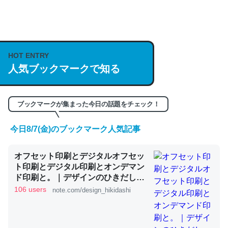
何気にChatGPTの仕組み、特に「トークン」について解
説してる記事が少ないので貴重な良記事。/続編来た
https://isobe324649.hatenablog.com/entry/2023/03/27
HOT ENTRY
人気ブックマークで知る
/064121
─GPTの仕組みと限界についての考察（１） - conceptualization
ブックマークが集まった今日の話題をチェック！
今日8/7(金)のブックマーク人気記事
これは良記事。32768トークンだと英語小説100ページ分
オフセット印刷とデジタルオフセッ
くらい。小説でいう「ずっと前の伏線」は回収されないけ
ト印刷とデジタル印刷とオンデマン
ど、短期記憶というには多い分量。進化すればするほど分
ド印刷と。｜デザインのひきだし
かりやすく強くなりそう
津田淳子
106 users
note.com/design_hikidashi
─GPTの仕組みと限界についての考察（１） - conceptualization