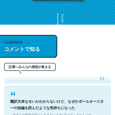
Scroll
COMMENT
これは名文。彼はとてもクレバーなんだろうなと凄く思
コメントで知る
う。英語少しでも読める人は原文もお勧め。自分はこの流
れ好き。Let’s Fucking Go. Then Covid hit. Shit.
─今のこの状況が信じられるかい？ by ラーズ・ヌートバー
記事へみんなの感想が集まる
翻訳文体なせいかわからないけど、なぜかポールオースタ
ーの短編を読んだような気持ちになった
─今のこの状況が信じられるかい？ by ラーズ・ヌートバー