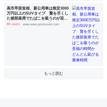
高市早苗首相、新公用車は推定3000
万円以上のSUVタイプ 贅を尽くし
これを元に考えるとカルシウムを大量に使う脊椎動物と貝
た後部座席でたばこを吸うのが至福
類は苦労してるんだな…。腹足類だと殻を無くしてナメク
の時間か どんどん延びる乗車時間
80 users
www.news-postseven.com
ジになったり努力してるし。
─ニュース :: 【研究発表】昆虫学の大問題＝「昆虫はなぜ海にいな
いのか」に関する新仮説
ウチもEchoを実家に置いて４年。でたまに覗いてる。ぼ
もっと読む
ちぼちRingも置こうかと画策中。あと、Googleマップで
位置情報を共有してる。電池残量や充電中かが分かるので
これ見て生きてるなって分かる。
─たまにLINEするくらいだった遠方の父67歳と僕。ITツール導入で
コミュニケーションが劇的に変化した｜tayorini by LIFULL介護