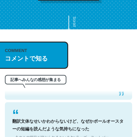
Scroll
COMMENT
これは名文。彼はとてもクレバーなんだろうなと凄く思
コメントで知る
う。英語少しでも読める人は原文もお勧め。自分はこの流
れ好き。Let’s Fucking Go. Then Covid hit. Shit.
─今のこの状況が信じられるかい？ by ラーズ・ヌートバー
記事へみんなの感想が集まる
翻訳文体なせいかわからないけど、なぜかポールオースタ
ーの短編を読んだような気持ちになった
─今のこの状況が信じられるかい？ by ラーズ・ヌートバー