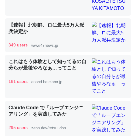
昆虫ってカルシウム少ないのか。知らんかった。調べたら
【速報】北朝鮮、ロに最大5万人派
コオロギのカルシウム分はエビの600分の1程度。
兵決定か
─ニュース :: 【研究発表】昆虫学の大問題＝「昆虫はなぜ海にいな
いのか」に関する新仮説
349 users
www.47news.jp
これはもう体験として知ってるの自
分らが最後やろなぁ…ってこと
181 users
論文では「淡水はカルシウムも酸素も不足してて両方に不
anond.hatelabo.jp
利だから両方が拮抗してるのでは」とあって面白い。海に
いる鋏角類（カブトガニ・ウミグモ）はカルシウムを使わ
ずキチンを強化してる筈だが、酵素が違うのか？
Claude Code で「ループエンジニ
─ニュース :: 【研究発表】昆虫学の大問題＝「昆虫はなぜ海にいな
アリング」を実践してみた
いのか」に関する新仮説
295 users
zenn.dev/tetsu_don