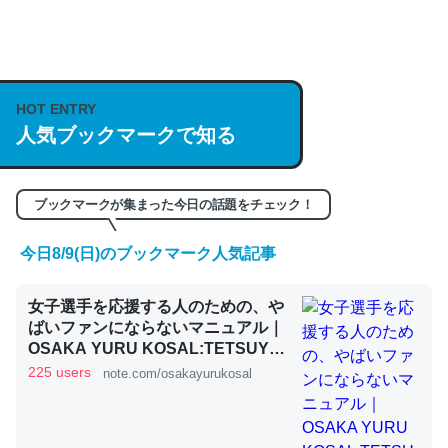
何気にChatGPTの仕組み、特に「トークン」について解
説してる記事が少ないので貴重な良記事。/続編来た
HOT ENTRY
https://isobe324649.hatenablog.com/entry/2023/03/27
人気ブックマークで知る
/064121
─GPTの仕組みと限界についての考察（１） - conceptualization
ブックマークが集まった今日の話題をチェック！
今日8/9(日)のブックマーク人気記事
これは良記事。32768トークンだと英語小説100ページ分
女子選手を応援する人のための、や
くらい。小説でいう「ずっと前の伏線」は回収されないけ
ばいファンにならないマニュアル｜
ど、短期記憶というには多い分量。進化すればするほど分
OSAKA YURU KOSAL:TETSUYA
かりやすく強くなりそう
KITAMOTO
225 users
note.com/osakayurukosal
─GPTの仕組みと限界についての考察（１） - conceptualization