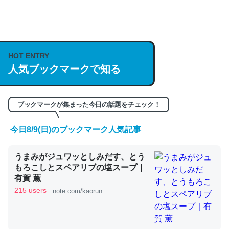
何気にChatGPTの仕組み、特に「トークン」について解
説してる記事が少ないので貴重な良記事。/続編来た
https://isobe324649.hatenablog.com/entry/2023/03/27
HOT ENTRY
人気ブックマークで知る
/064121
─GPTの仕組みと限界についての考察（１） - conceptualization
ブックマークが集まった今日の話題をチェック！
今日8/9(日)のブックマーク人気記事
これは良記事。32768トークンだと英語小説100ページ分
うまみがジュワッとしみだす、とう
くらい。小説でいう「ずっと前の伏線」は回収されないけ
もろこしとスペアリブの塩スープ｜
ど、短期記憶というには多い分量。進化すればするほど分
有賀 薫
かりやすく強くなりそう
215 users
note.com/kaorun
─GPTの仕組みと限界についての考察（１） - conceptualization