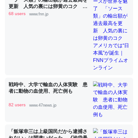
更新 人気の裏には卵黄のコク ア
メリカでは“日本風”が誕生｜FNNプ
68 users
www.fnn.jp
ライムオンライン
これを元に考えるとカルシウムを大量に使う脊椎動物と貝
類は苦労してるんだな…。腹足類だと殻を無くしてナメク
ジになったり努力してるし。
─ニュース :: 【研究発表】昆虫学の大問題＝「昆虫はなぜ海にいな
いのか」に関する新仮説
戦時中、大学で輸血の人体実験 患
ウチもEchoを実家に置いて４年。でたまに覗いてる。ぼ
者に動物の血使用、死亡例も
ちぼちRingも置こうかと画策中。あと、Googleマップで
位置情報を共有してる。電池残量や充電中かが分かるので
82 users
www.47news.jp
これ見て生きてるなって分かる。
─たまにLINEするくらいだった遠方の父67歳と僕。ITツール導入で
コミュニケーションが劇的に変化した｜tayorini by LIFULL介護
「飯塚幸三は上級国民だから逮捕さ
れない」は間違いだった…《池袋暴