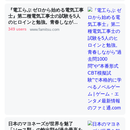
『電工らぶ ゼロから始める電気工事
士』第二種電気工事士の試験を5人
昆虫ってカルシウム少ないのか。知らんかった。調べたら
のヒロインと勉強。青春しなが
ら“過去問1000問”や“本番形式CBT
コオロギのカルシウム分はエビの600分の1程度。
349 users
www.famitsu.com
模擬試験”で本格的に学べるノベル
─ニュース :: 【研究発表】昆虫学の大問題＝「昆虫はなぜ海にいな
ゲーム | ゲーム・エンタメ最新情報
いのか」に関する新仮説
のファミ通.com
論文では「淡水はカルシウムも酸素も不足してて両方に不
利だから両方が拮抗してるのでは」とあって面白い。海に
いる鋏角類（カブトガニ・ウミグモ）はカルシウムを使わ
ずキチンを強化してる筈だが、酵素が違うのか？
─ニュース :: 【研究発表】昆虫学の大問題＝「昆虫はなぜ海にいな
いのか」に関する新仮説
日本のマヨネーズが世界を魅了
「ソース類」の輸出額が過去最高を