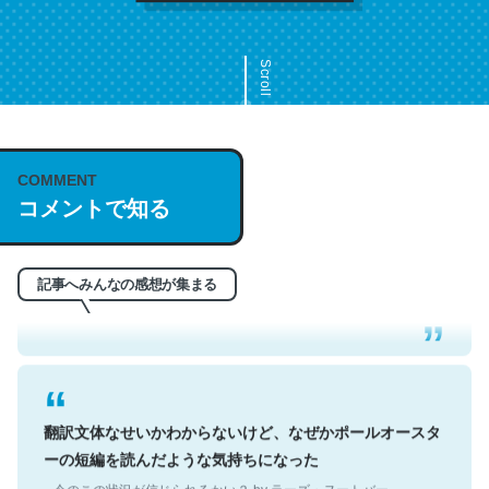
Scroll
COMMENT
これは名文。彼はとてもクレバーなんだろうなと凄く思
コメントで知る
う。英語少しでも読める人は原文もお勧め。自分はこの流
れ好き。Let’s Fucking Go. Then Covid hit. Shit.
─今のこの状況が信じられるかい？ by ラーズ・ヌートバー
記事へみんなの感想が集まる
翻訳文体なせいかわからないけど、なぜかポールオースタ
ーの短編を読んだような気持ちになった
─今のこの状況が信じられるかい？ by ラーズ・ヌートバー