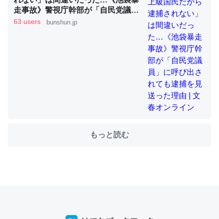
走事故》警視庁幹部が「自民党議
員」に呼び出されても逮捕を見送っ
63 users
bunshun.jp
た理由 | 文春オンライン
ちょうど同じ理由でEcho Show 8を設定中でした。Prime
とかSpotifyを支払う孝行もできる。一生で親と会える残
り時間を日数にすると1週間とかの人が多いそうだけど、
それを実質100倍以上に伸ばす効果があるはず……
─たまにLINEするくらいだった遠方の父67歳と僕。ITツール導入で
コミュニケーションが劇的に変化した｜tayorini by LIFULL介護
もっと読む
私も3年前ぐらいに祖母の家に設置した。ポケットWifiみ
たいなのでネット環境作ったけどAlexaしか使わないので
回線代ほとんどかからないですよ。参考：
https://toyoshi.hatenablog.com/entry/2019/05/15/1805
34