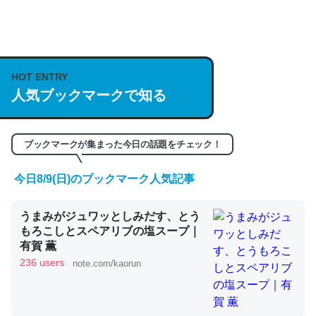
何気にChatGPTの仕組み、特に「トークン」について解
説してる記事が少ないので貴重な良記事。/続編来た
https://isobe324649.hatenablog.com/entry/2023/03/27
HOT ENTRY
人気ブックマークで知る
/064121
─GPTの仕組みと限界についての考察（１） - conceptualization
ブックマークが集まった今日の話題をチェック！
今日8/9(日)のブックマーク人気記事
これは良記事。32768トークンだと英語小説100ページ分
うまみがジュワッとしみだす、とう
くらい。小説でいう「ずっと前の伏線」は回収されないけ
もろこしとスペアリブの塩スープ｜
ど、短期記憶というには多い分量。進化すればするほど分
有賀 薫
かりやすく強くなりそう
236 users
note.com/kaorun
─GPTの仕組みと限界についての考察（１） - conceptualization