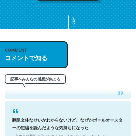
Scroll
COMMENT
これは名文。彼はとてもクレバーなんだろうなと凄く思
コメントで知る
う。英語少しでも読める人は原文もお勧め。自分はこの流
れ好き。Let’s Fucking Go. Then Covid hit. Shit.
─今のこの状況が信じられるかい？ by ラーズ・ヌートバー
記事へみんなの感想が集まる
翻訳文体なせいかわからないけど、なぜかポールオースタ
ーの短編を読んだような気持ちになった
─今のこの状況が信じられるかい？ by ラーズ・ヌートバー