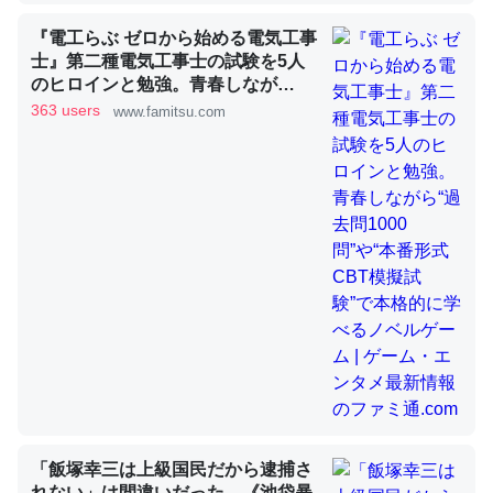
『電工らぶ ゼロから始める電気工事
士』第二種電気工事士の試験を5人
これを元に考えるとカルシウムを大量に使う脊椎動物と貝
のヒロインと勉強。青春しなが
類は苦労してるんだな…。腹足類だと殻を無くしてナメク
ら“過去問1000問”や“本番形式CBT
363 users
www.famitsu.com
ジになったり努力してるし。
模擬試験”で本格的に学べるノベル
ゲーム | ゲーム・エンタメ最新情報
─ニュース :: 【研究発表】昆虫学の大問題＝「昆虫はなぜ海にいな
いのか」に関する新仮説
のファミ通.com
ウチもEchoを実家に置いて４年。でたまに覗いてる。ぼ
ちぼちRingも置こうかと画策中。あと、Googleマップで
位置情報を共有してる。電池残量や充電中かが分かるので
これ見て生きてるなって分かる。
─たまにLINEするくらいだった遠方の父67歳と僕。ITツール導入で
コミュニケーションが劇的に変化した｜tayorini by LIFULL介護
「飯塚幸三は上級国民だから逮捕さ
れない」は間違いだった…《池袋暴