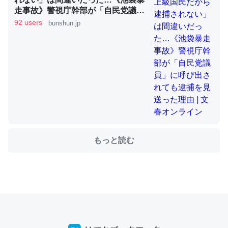
走事故》警視庁幹部が「自民党議
員」に呼び出されても逮捕を見送っ
92 users
bunshun.jp
た理由 | 文春オンライン
ちょうど同じ理由でEcho Show 8を設定中でした。Prime
とかSpotifyを支払う孝行もできる。一生で親と会える残
り時間を日数にすると1週間とかの人が多いそうだけど、
それを実質100倍以上に伸ばす効果があるはず……
─たまにLINEするくらいだった遠方の父67歳と僕。ITツール導入で
コミュニケーションが劇的に変化した｜tayorini by LIFULL介護
もっと読む
私も3年前ぐらいに祖母の家に設置した。ポケットWifiみ
たいなのでネット環境作ったけどAlexaしか使わないので
回線代ほとんどかからないですよ。参考：
https://toyoshi.hatenablog.com/entry/2019/05/15/1805
34