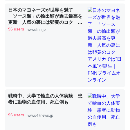
日本のマヨネーズが世界を魅了
「ソース類」の輸出額が過去最高を
昆虫ってカルシウム少ないのか。知らんかった。調べたら
更新 人気の裏には卵黄のコク ア
コオロギのカルシウム分はエビの600分の1程度。
メリカでは“日本風”が誕生｜FNNプ
96 users
www.fnn.jp
ライムオンライン
─ニュース :: 【研究発表】昆虫学の大問題＝「昆虫はなぜ海にいな
いのか」に関する新仮説
論文では「淡水はカルシウムも酸素も不足してて両方に不
利だから両方が拮抗してるのでは」とあって面白い。海に
いる鋏角類（カブトガニ・ウミグモ）はカルシウムを使わ
戦時中、大学で輸血の人体実験 患
ずキチンを強化してる筈だが、酵素が違うのか？
者に動物の血使用、死亡例も
─ニュース :: 【研究発表】昆虫学の大問題＝「昆虫はなぜ海にいな
いのか」に関する新仮説
96 users
www.47news.jp