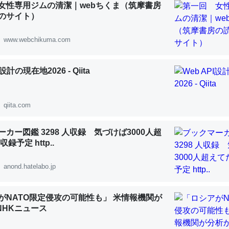
女性専用ジムの清潔｜webちくま（筑摩書房
 :: 【研究発表】昆虫学の大問題＝「昆虫はなぜ海にいないのか」に関する新仮説
のサイト）
www.webchikuma.com
I設計の現在地2026 - Qiita
「淡水はカルシウムも酸素も不足してて両方に不利だから両方が拮抗し
って面白い。海にいる鋏角類（カブトガニ・ウミグモ）はカルシウムを
化してる筈だが、酵素が違うのか？
qiita.com
 :: 【研究発表】昆虫学の大問題＝「昆虫はなぜ海にいないのか」に関する新仮説
カー図鑑 3298 人収録 気づけば3000人超
録予定 http..
anond.hatelabo.jp
に考えるとカルシウムを大量に使う脊椎動物と貝類は苦労してるんだな
を無くしてナメクジになったり努力してるし。
がNATO限定侵攻の可能性も」 米情報機関が
 :: 【研究発表】昆虫学の大問題＝「昆虫はなぜ海にいないのか」に関する新仮説
 NHKニュース