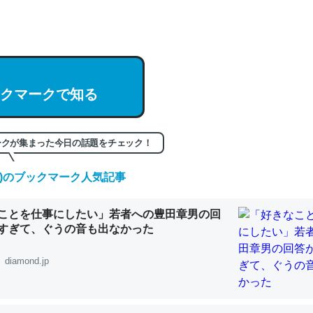
hatGPTの仕組み、特に「トークン」について解説してる記事が少ない
編来た https://isobe324649.hatenablog.com/entry/2023/03/27/
組みと限界についての考察（１） - conceptualization
クマークで知る
記事。32768トークンだと英語小説100ページ分くらい。小説でいう「
ークが集まった今日の話題をチェック！
は回収されないけど、短期記憶というには多い分量。進化すればするほ
くなりそう
(土)のブックマーク人気記事
組みと限界についての考察（１） - conceptualization
ことを仕事にしたい」若者への豊田章男の回
すぎて、ぐうの音も出なかった
diamond.jp
カルシウム少ないのか。知らんかった。調べたらコオロギのカルシウム
分の1程度。