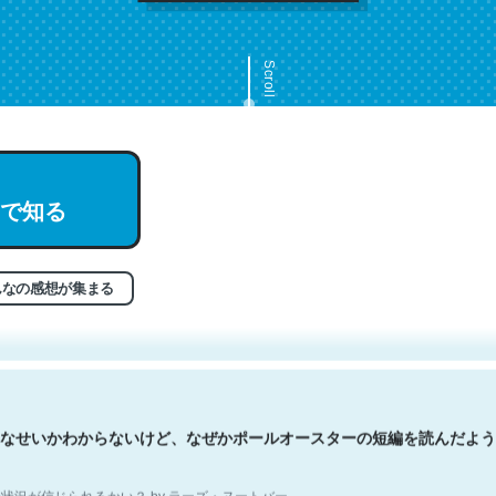
Scroll
で知る
文。彼はとてもクレバーなんだろうなと凄く思う。英語少しでも読める
分はこの流れ好き。Let’s Fucking Go. Then Covid hit. Shit.
状況が信じられるかい？ by ラーズ・ヌートバー
んなの感想が集まる
なせいかわからないけど、なぜかポールオースターの短編を読んだよう
状況が信じられるかい？ by ラーズ・ヌートバー