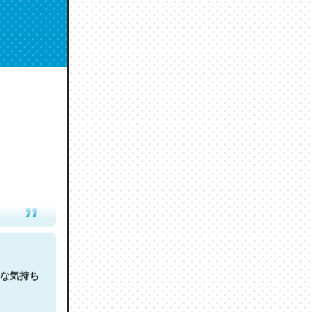
人は原文
な気持ち