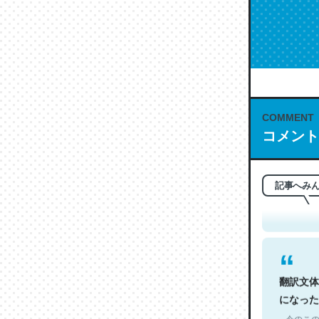
COMMENT
コメント
これは名
もお勧め。自
─今のこの
記事へみ
翻訳文体
になった
─今のこの