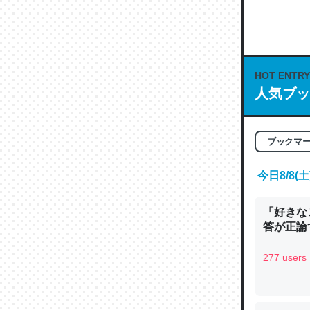
何気にC
な良記事。/続
─GPTの仕
HOT ENTRY
人気ブッ
これは良
ブックマ
の伏線」
やすく強
今日8/8
─GPTの仕
「好きな
答が正論
277 users
昆虫って
の600