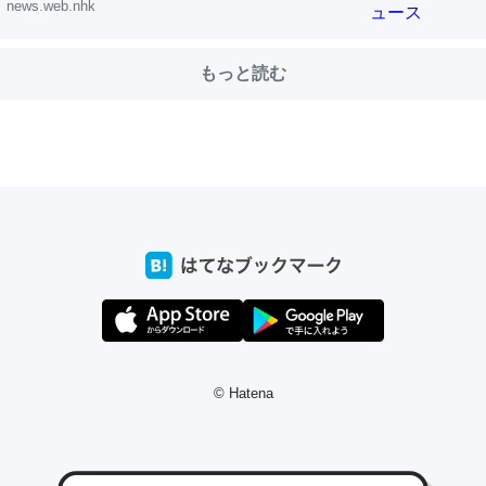
news.web.nhk
もっと読む
choを実家に置いて４年。でたまに覗いてる。ぼちぼちRingも置こう
、Googleマップで位置情報を共有してる。電池残量や充電中かが分か
きてるなって分かる。
INEするくらいだった遠方の父67歳と僕。ITツール導入でコミュニケーションが劇
ni by LIFULL介護
じ理由でEcho Show 8を設定中でした。PrimeとかSpotifyを支払
生で親と会える残り時間を日数にすると1週間とかの人が多いそうだけ
00倍以上に伸ばす効果があるはず……
© Hatena
INEするくらいだった遠方の父67歳と僕。ITツール導入でコミュニケーションが劇
ni by LIFULL介護