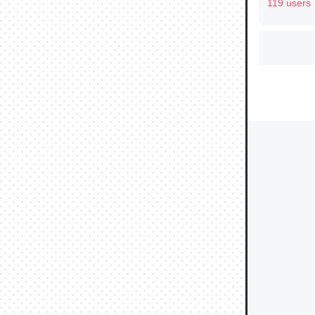
119 users
ウチもE
中。あと
れ見て生
─たまにL
た｜tayori
ちょうど同
きる。一
を実質1
─たまにL
た｜tayori