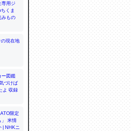
てるので
使わずキ
…。腹足