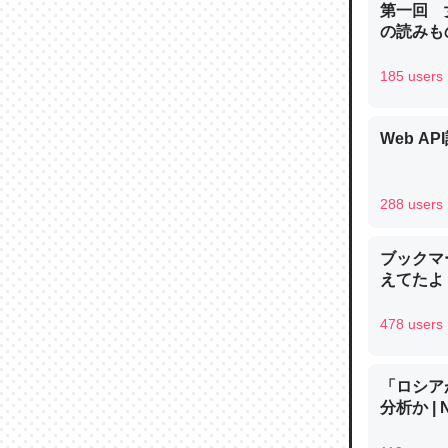
第一回 
─ニュース
の読みも
185 users
Web AP
論文では
は」とあ
チンを強
288 users
─ニュース
ブックマー
えてたよ 収
478 users
これを元
類だと殻
「ロシア
─ニュース
分析か |