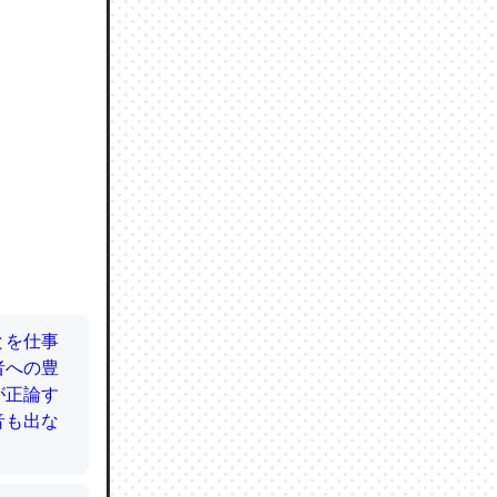
ので貴重
064121
ずっと前
ど分かり
分はエビ